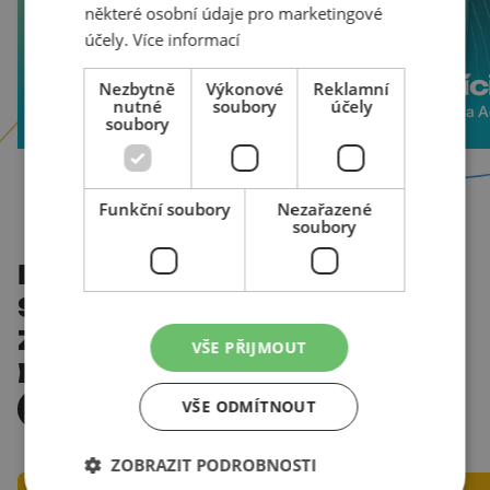
některé osobní údaje pro marketingové
účely.
Více informací
Pavel Vognárek
Patrí
Nezbytně
Výkonové
Reklamní
nutné
soubory
účely
Head of PPC
PPC & Meta Ad
soubory
Funkční soubory
Nezařazené
soubory
POMÁHÁME
SKVĚLÝM
ZNAČKÁM
VŠE PŘIJMOUT
BÝT JEŠTĚ LEPŠÍ
VŠE ODMÍTNOUT
VŠECHNY PŘÍPADOVKY
ZOBRAZIT PODROBNOSTI