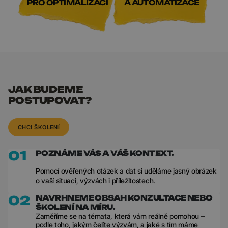
PRO OPTIMALIZACI
A AUTOMATIZACE
JAK BUDEME
POSTUPOVAT?
CHCI ŠKOLENÍ
01
POZNÁME VÁS A VÁŠ KONTEXT.
Pomocí ověřených otázek a dat si uděláme jasný obrázek
o vaší situaci, výzvách i příležitostech.
02
NAVRHNEME OBSAH KONZULTACE NEBO
ŠKOLENÍ NA MÍRU.
Zaměříme se na témata, která vám reálně pomohou –
podle toho, jakým čelíte výzvám, a jaké s tím máme