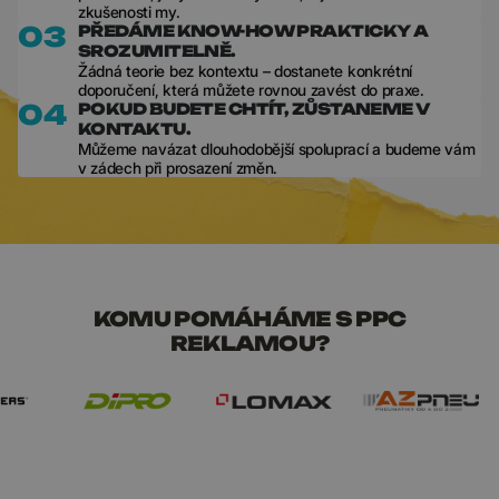
zkušenosti my.
03
PŘEDÁME KNOW-HOW PRAKTICKY A
SROZUMITELNĚ.
Žádná teorie bez kontextu – dostanete konkrétní
doporučení, která můžete rovnou zavést do praxe.
04
POKUD BUDETE CHTÍT, ZŮSTANEME V
KONTAKTU.
Můžeme navázat dlouhodobější spoluprací a budeme vám
v zádech při prosazení změn.
KOMU POMÁHÁME S PPC
REKLAMOU?