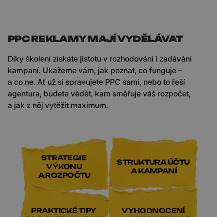
PPC REKLAMY MAJÍ VYDĚLÁVAT
Díky školení získáte jistotu v rozhodování i zadávání
kampaní. Ukážeme vám, jak poznat, co funguje –
a co ne. Ať už si spravujete PPC sami, nebo to řeší
agentura, budete vědět, kam směřuje váš rozpočet,
a jak z něj vytěžit maximum.
STRATEGIE
STRUKTURA ÚČTU
VÝKONU
A KAMPANÍ
A ROZPOČTU
PRAKTICKÉ TIPY
VYHODNOCENÍ