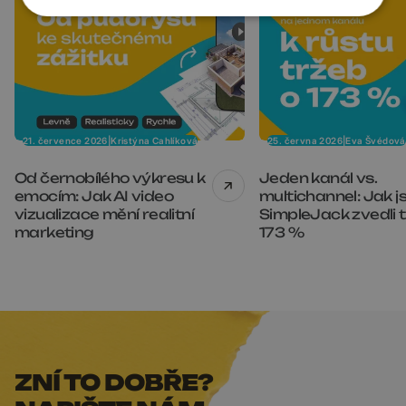
21. července 2026
|
Kristýna Cahlíková
25. června 2026
|
Eva Švédová
Od černobílého výkresu k
Jeden kanál vs.
emocím: Jak AI video
multichannel: Jak j
vizualizace mění realitní
SimpleJack zvedli 
marketing
173 %
ZNÍ TO DOBŘE?