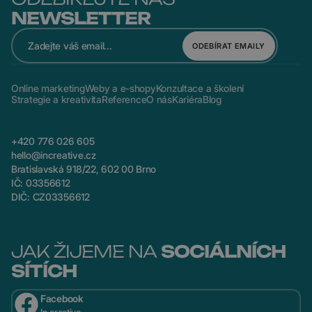
NEWSLETTER
ODEBÍRAT EMAILY
Online marketing
Weby a e-shopy
Konzultace a školení
Strategie a kreativita
Reference
O nás
Kariéra
Blog
+420 776 026 605
hello@increative.cz
Bratislavská 918/22, 602 00 Brno
IČ: 03356612
DIČ: CZ03356612
JAK ŽIJEME NA
SOCIÁLNÍCH
SÍTÍCH
Facebook