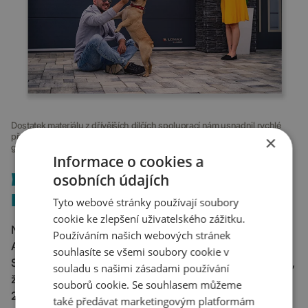
Dostatek materiálu z dřívějších dílčích spoluprací nám usnadnil rychlé
přebrání základních marketingových kanálů. A jak dostat emoce ke
×
garážovým vratům? Třeba takhle.
Informace o cookies a
BRAND: VÝROČÍ
osobních údajích
I POSTUPNÝ ROZVOJ
Tyto webové stránky používají soubory
cookie ke zlepšení uživatelského zážitku.
Na rovinu, výrobky LOMAX nejsou úplně pro každého.
Používáním našich webových stránek
A co rozhoduje v takovém segmentu více, než kde jinde?
souhlasíte se všemi soubory cookie v
Správně, silný brand! Už od výběrového řízení jsme věděli,
souladu s našimi zásadami používání
že výročí 30 let od založení bude stěžejním tématem roku
souborů cookie. Se souhlasem můžeme
2022. Proto jsme navrhli a napsali mimo jiné rádiové spoty
také předávat marketingovým platformám