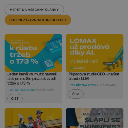
ZPĚT NA VŠECHNY ČLÁNKY
CHCI NEZÁVAZNOU KONZULTACI
Jeden kanál vs. multichannel:
Případová studie GEO – nárůst
Jak jsme u SimpleJack zvedli
citací z LLM
tržby o 173 %
23. BŘEZNA 2026
MILOŠ ZAVADIL
25. ČERVNA 2026
EVA ŠVÉDOVÁ
ČÍST
ČÍST