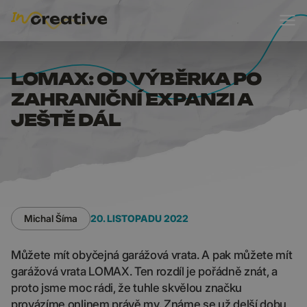
LOMAX: OD VÝBĚRKA P
LOMAX: OD VÝBĚRKA PO
ZAHRANIČNÍ EXPANZI A
JEŠTĚ DÁL
Michal Šíma
20. LISTOPADU 2022
Můžete mít obyčejná garážová vrata. A pak můžete mít
garážová vrata LOMAX. Ten rozdíl je pořádně znát, a
proto jsme moc rádi, že tuhle skvělou značku
provázíme onlinem právě my. Známe se už delší dobu,