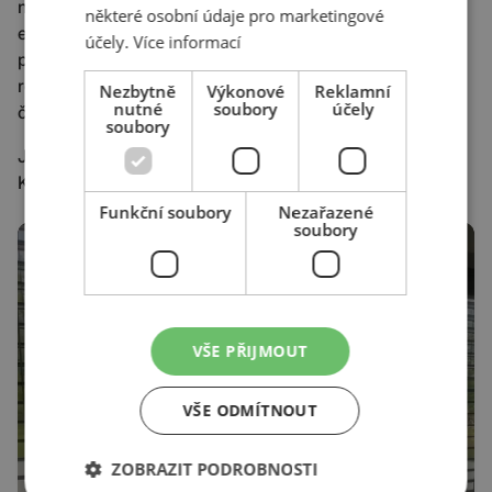
nebo vytvořili náměty a scénáře pro videa, která natočili
některé osobní údaje pro marketingové
externí kolegové. Součástí samozřejmě byla i produkce
účely.
Více informací
pro náš pravidelný obsah, který je strategický
rozplánovaný na půl roku dopředu, ať už jde o sociální sítě
Nezbytně
Výkonové
Reklamní
nutné
soubory
účely
či blog.
soubory
Jak to vypadá na natáčení videa k výročí 30 let na trhu?
Kluci z
MadMenMedia
zkrátka vědí, jak na to.
Funkční soubory
Nezařazené
soubory
VŠE PŘIJMOUT
VŠE ODMÍTNOUT
Přehrát
ZOBRAZIT PODROBNOSTI