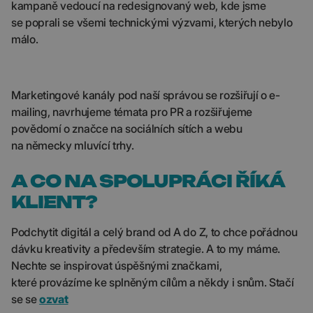
kampaně vedoucí na redesignovaný web, kde jsme
se poprali se všemi technickými výzvami, kterých nebylo
málo.
Marketingové kanály pod naší správou se rozšiřují o e-
mailing, navrhujeme témata pro PR a rozšiřujeme
povědomí o značce na sociálních sítích a webu
na německy mluvící trhy.
A CO NA SPOLUPRÁCI ŘÍKÁ
KLIENT?
Podchytit digitál a celý brand od A do Z, to chce pořádnou
dávku kreativity a především strategie. A to my máme.
Nechte se inspirovat úspěšnými značkami,
které provázíme ke splněným cílům a někdy i snům. Stačí
se se
ozvat