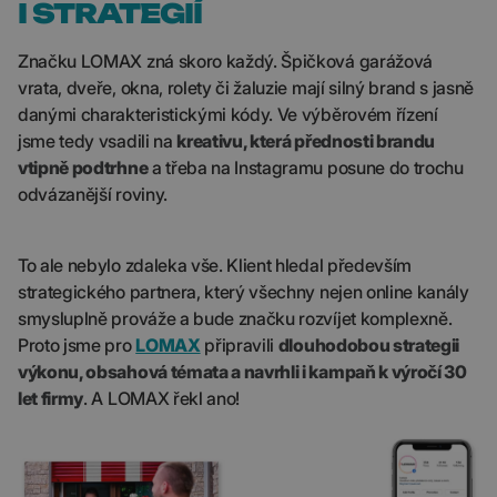
I STRATEGIÍ
Značku LOMAX zná skoro každý. Špičková garážová
vrata, dveře, okna, rolety či žaluzie mají silný brand s jasně
danými charakteristickými kódy. Ve výběrovém řízení
jsme tedy vsadili na
kreativu, která přednosti brandu
vtipně podtrhne
a třeba na Instagramu posune do trochu
odvázanější roviny.
To ale nebylo zdaleka vše. Klient hledal především
strategického partnera, který všechny nejen online kanály
smysluplně prováže a bude značku rozvíjet komplexně.
Proto jsme pro
LOMAX
připravili
dlouhodobou strategii
výkonu, obsahová témata a navrhli i kampaň k výročí 30
let firmy
. A LOMAX řekl ano!