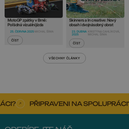
MotoGP zpátky v Brně:
Skinners a In creative: Nový
Pořádná vizuální jízda
obsah i dvojnásobný obrat
25. ČERVNA 2025
MICHAL ŠÍMA
23. DUBNA
KRISTÝNA CAHLÍKOVÁ,
2025
MICHAL ŠÍMA
ČÍST
ČÍST
VŠECHNY ČLÁNKY
I?
PŘIPRAVENI NA SPOLUPRÁCI?