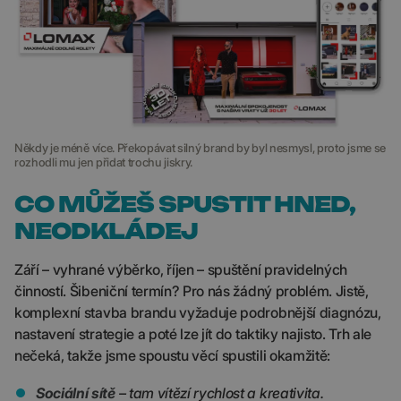
Někdy je méně více. Překopávat silný brand by byl nesmysl, proto jsme se
rozhodli mu jen přidat trochu jiskry.
CO MŮŽEŠ SPUSTIT HNED,
NEODKLÁDEJ
Září – vyhrané výběrko, říjen – spuštění pravidelných
činností. Šibeniční termín? Pro nás žádný problém. Jistě,
komplexní stavba brandu vyžaduje podrobnější diagnózu,
nastavení strategie a poté lze jít do taktiky najisto. Trh ale
nečeká, takže jsme spoustu věcí spustili okamžitě:
Sociální sítě
– tam vítězí rychlost a kreativita.