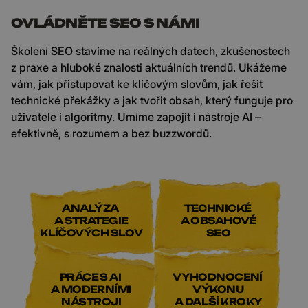
OVLÁDNĚTE SEO S NÁMI
Školení SEO stavíme na reálných datech, zkušenostech
z praxe a hluboké znalosti aktuálních trendů. Ukážeme
vám, jak přistupovat ke klíčovým slovům, jak řešit
technické překážky a jak tvořit obsah, který funguje pro
uživatele i algoritmy. Umíme zapojit i nástroje AI –
efektivně, s rozumem a bez buzzwordů.
ANALÝZA
TECHNICKÉ
A STRATEGIE
A OBSAHOVÉ
KLÍČOVÝCH SLOV
SEO
PRÁCE S AI
VYHODNOCENÍ
A MODERNÍMI
VÝKONU
NÁSTROJI
A DALŠÍ KROKY