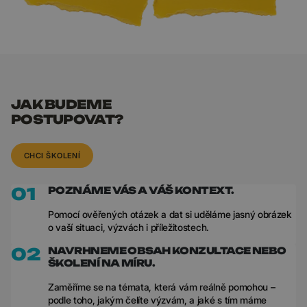
JAK BUDEME
POSTUPOVAT?
CHCI ŠKOLENÍ
01
POZNÁME VÁS A VÁŠ KONTEXT.
Pomocí ověřených otázek a dat si uděláme jasný obrázek
o vaší situaci, výzvách i příležitostech.
02
NAVRHNEME OBSAH KONZULTACE NEBO
ŠKOLENÍ NA MÍRU.
Zaměříme se na témata, která vám reálně pomohou –
podle toho, jakým čelíte výzvám, a jaké s tím máme