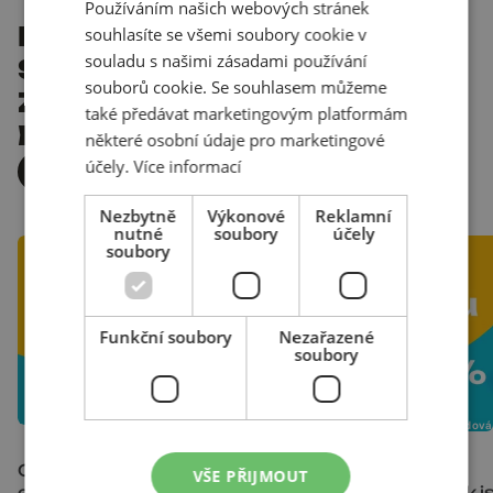
Používáním našich webových stránek
POMÁHÁME
souhlasíte se všemi soubory cookie v
souladu s našimi zásadami používání
SKVĚLÝM
souborů cookie. Se souhlasem můžeme
ZNAČKÁM
také předávat marketingovým platformám
BÝT JEŠTĚ LEPŠÍ
některé osobní údaje pro marketingové
účely.
Více informací
VŠECHNY PŘÍPADOVKY
Nezbytně
Výkonové
Reklamní
nutné
soubory
účely
soubory
Funkční soubory
Nezařazené
soubory
21. července 2026
|
Kristýna Cahlíková
25. června 2026
|
Eva Švédová
Od černobílého výkresu k
Jeden kanál vs.
VŠE PŘIJMOUT
emocím: Jak AI video
multichannel: Jak j