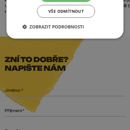
vizualizace mění realitní
SimpleJack zvedli 
VŠE ODMÍTNOUT
marketing
173 %
ZOBRAZIT PODROBNOSTI
ZNÍ TO DOBŘE?
NAPIŠTE NÁM
Jméno
Příjmení