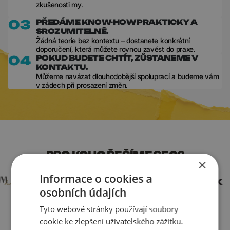
zkušenosti my.
03
PŘEDÁME KNOW-HOW PRAKTICKY A
SROZUMITELNĚ.
Žádná teorie bez kontextu – dostanete konkrétní
doporučení, která můžete rovnou zavést do praxe.
04
POKUD BUDETE CHTÍT, ZŮSTANEME V
KONTAKTU.
Můžeme navázat dlouhodobější spoluprací a budeme vám
v zádech při prosazení změn.
PRO KOHO ŘEŠÍME SEO?
×
Informace o cookies a
osobních údajích
Tyto webové stránky používají soubory
cookie ke zlepšení uživatelského zážitku.