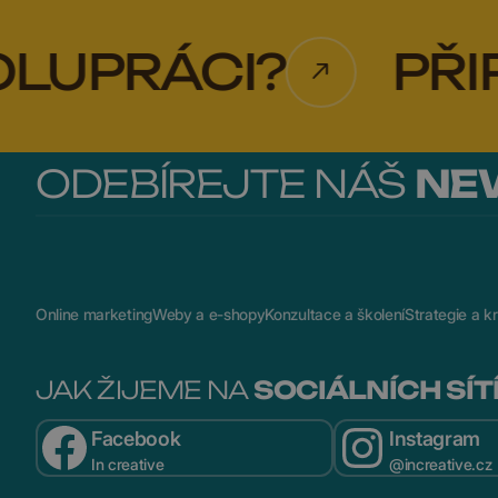
RÁCI?
PŘIPRAV
ODEBÍREJTE NÁŠ
NE
Online marketing
Weby a e-shopy
Konzultace a školení
Strategie a kr
JAK ŽIJEME NA
SOCIÁLNÍCH SÍT
Facebook
Instagram
In creative
@increative.cz