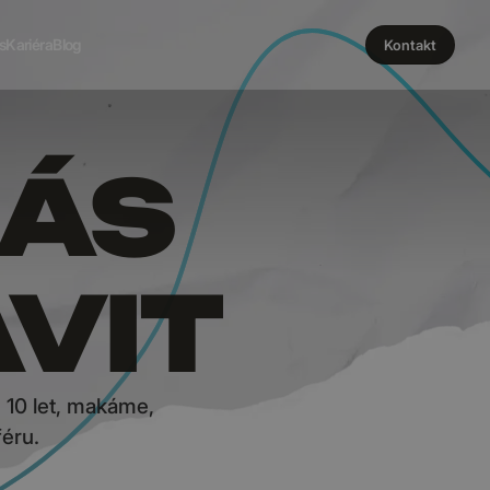
s
Kariéra
Blog
Kontakt
NÁS
AVIT
 10 let, makáme,
éru.