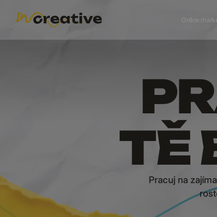
Online mark
PR
TĚ 
Pracuj na zajím
ros