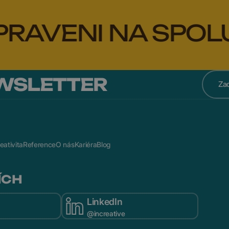
ENI NA SPOLUPRÁ
WSLETTER
eativita
Reference
O nás
Kariéra
Blog
ÍCH
LinkedIn
@increative