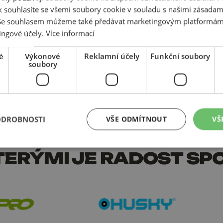
 souhlasíte se všemi soubory cookie v souladu s našimi zásadam
 Se souhlasem můžeme také předávat marketingovým platformám
ingové účely.
Více informací
é
Výkonové
Reklamní účely
Funkční soubory
soubory
ODROBNOSTI
VŠE ODMÍTNOUT
VŠ
 KTERÝMI JE RADOST S