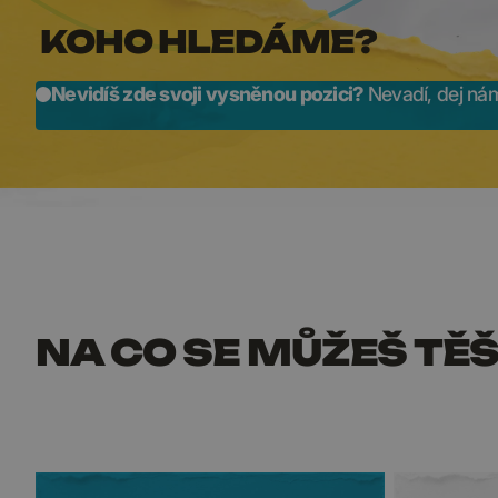
KOHO HLEDÁME?
Nevidíš zde svoji vysněnou pozici?
Nevadí, dej nám
NA CO SE MŮŽEŠ TĚŠ