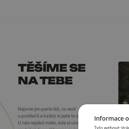
TĚŠÍME SE
NA TEBE
Nejsme jen parta lidí, co sedí
u počítačů a každý si jede to svoje.
Informace o
U nás najdeš místo, kde si umíme užít
Tyto webové strán