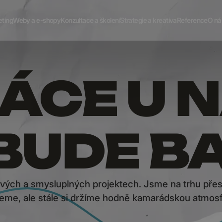
eting
Weby a e-shopy
Konzultace a školení
Strategie a kreativa
Reference
O ná
ÁCE U 
BUDE B
avých a smysluplných projektech. Jsme na trhu přes
teme, ale stále si držíme hodně kamarádskou atmosf