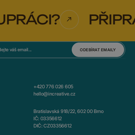
CI?
PŘIPRAVEN
ODEBÍRAT EMAILY
+420 776 026 605
hello@increative.cz
Bratislavská 918/22, 602 00 Brno
IČ: 03356612
DIČ: CZ03356612