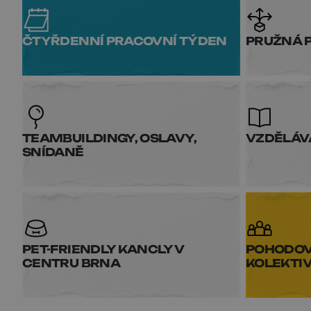
ČTYŘDENNÍ PRACOVNÍ TÝDEN
PRUŽNÁ 
TEAMBUILDINGY, OSLAVY,
VZDĚLÁV
SNÍDANĚ
PET-FRIENDLY KANCLY V
POHODOVÝ
CENTRU BRNA
KOLEKTI