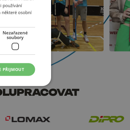
i používání
 některé osobní
Nezařazené
soubory
E PŘIJMOUT
POLUPRACOVAT