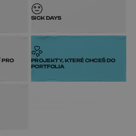
SICK DAYS
 PRO
PROJEKTY, KTERÉ CHCEŠ DO
PORTFOLIA
MULTISPORTKA NEBO
FLEXIPASS