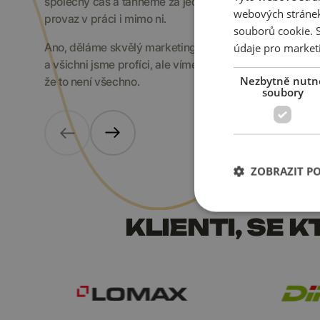
společný čas a táhneme za jeden
webových stránek
provaz v práci i mimo ni.
souborů cookie.
Ano, děláme skvělý marketing
údaje pro market
a všichni jsme profíci, ale víme,
Nezbytně nutn
že to není všechno.
soubory
ZOBRAZIT P
KLIENTI, SE