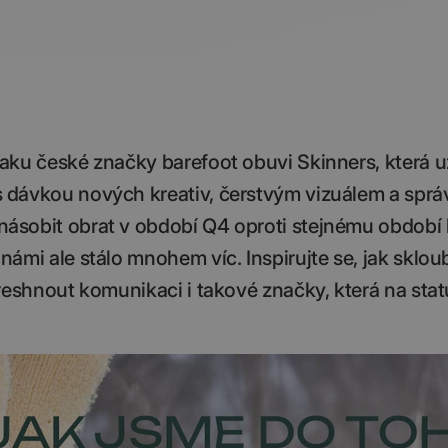
aku české značky barefoot obuvi Skinners, která u
 dávkou nových kreativ, čerstvým vizuálem a sprá
ásobit obrat v období Q4 oproti stejnému období
mi ale stálo mnohem víc. Inspirujte se, jak skloub
reshnout komunikaci i takové značky, která na stat