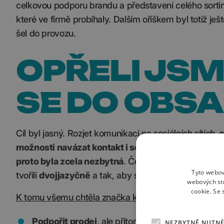
celkovou podporu brandu a představení celého sort
které ve firmě probíhaly. Dalším oříškem byl totiž ješ
šel do provozu.
OPŘELI JS
SE DO OBS
Cíl byl jasný. Rozjet komunikaci na sociálních sítích,
e
možnosti navázat kontakt i se zahraničními influe
proto byla zcela nezbytná
. Češtinu jsme však v kom
Tyto webov
tvořili
dvojjazyčně
a tak, aby se toho co nejméně ztra
webových st
cookie. Se
K tomu všemu chtěla značka komunikovat
3 zásadní
Podpořit prodej
, ale přitom lidem nic netlačit.
NEZBYTNĚ NUTN