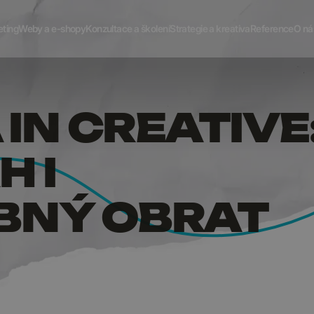
RS A IN
eting
Weby a e-shopy
Konzultace a školení
Strategie a kreativa
Reference
O ná
 IN CREATIVE
 I
BNÝ OBRAT