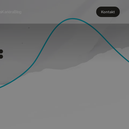
 CREAT
s
Kariéra
Blog
Kontakt
: