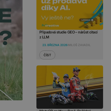
Případová studie GEO – nárůst citací
z LLM
23. BŘEZNA 2026
MILOŠ ZAVADIL
ČÍST