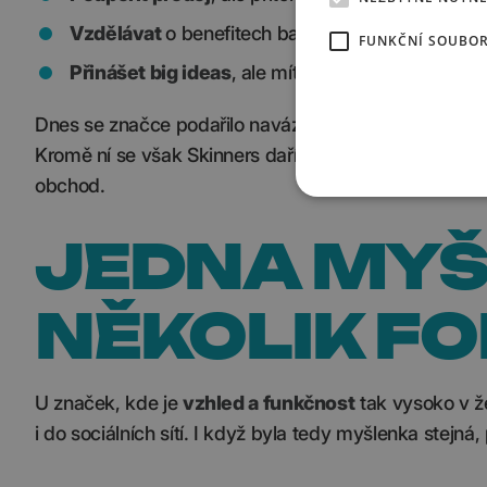
Vzdělávat
o benefitech barefoot obuvi.
FUNKČNÍ SOUBO
Přinášet big ideas
, ale mít obsah protkaný mini
Dnes se značce podařilo navázat spolupráci s přibli
Kromě ní se však Skinners daří také postupně podp
obchod.
JEDNA MYŠ
NĚKOLIK F
U značek, kde je
vzhled a funkčnost
tak vysoko v že
i do sociálních sítí. I když byla tedy myšlenka stejná,