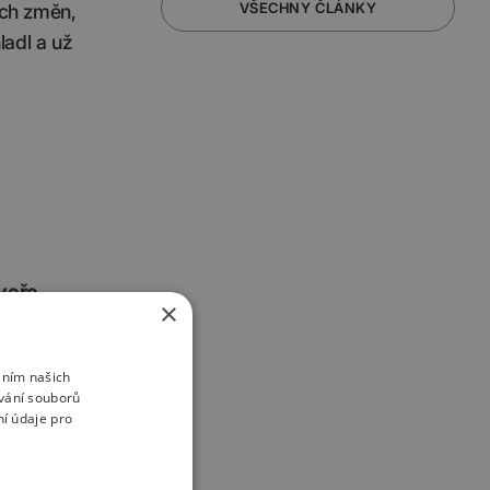
VŠECHNY ČLÁNKY
ých změn,
ladl a už
dveře
×
ličtina
áním našich
vání souborů
í údaje pro