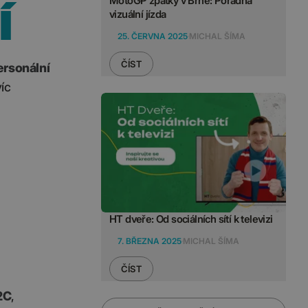
MotoGP zpátky v Brně: Pořádná
Í
vizuální jízda
25. ČERVNA 2025
MICHAL ŠÍMA
ČÍST
ersonální
íc
HT dveře: Od sociálních sítí k televizi
7. BŘEZNA 2025
MICHAL ŠÍMA
ČÍST
2C
,