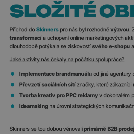
SLOŽITÉ OB
Příchod do
Skinners
pro nás byl rozhodně
výzvou
.
transformací
a uchopení online marketingových akti
dlouhodobě potýkala se ziskovostí
svého e-shopu
a
Jaké aktivity nás čekaly na počátku spolupráce?
Implementace brandmanuálu
od jiné agentury 
Převzetí sociálních sítí
značky, které zákazníci
Tvorba kreativ pro PPC reklamy
v dokonalém pr
Ideamaking
na úrovni strategických komunikačn
Skinners se tou dobou věnovali
primárně B2B prodej