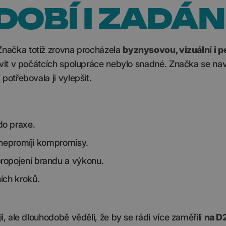
DOBÍ I ZADÁN
 Značka totiž zrovna procházela
byznysovou, vizuální i p
vit v počátcích spolupráce nebylo snadné. Značka se nav
 potřebovala ji vylepšit.
do praxe.
 nepromíjí kompromisy.
opojení brandu a výkonu.
ích kroků.
i
, ale dlouhodobě věděli, že by se rádi více zaměřili
na D