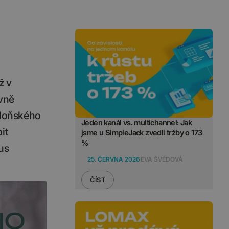
ž v
vně
 loňského
Jeden kanál vs. multichannel: Jak
it
jsme u SimpleJack zvedli tržby o 173
%
us
25. ČERVNA 2026
EVA ŠVÉDOVÁ
ČÍST