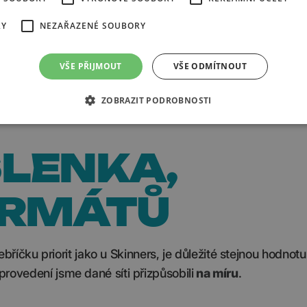
RY
NEZAŘAZENÉ SOUBORY
malismem – v provedení i množství příspěvků.
VŠE PŘIJMOUT
VŠE ODMÍTNOUT
žně
30 zahraničními influencery
, kteří pomáhají její vizi h
orovat
D2C v zahraničí (+130 %)
a získávat více leadů p
ZOBRAZIT PODROBNOSTI
LENKA,
ORMÁTŮ
bříčku priorit jako u Skinners, je důležité stejnou hodnot
 provedení jsme dané síti přizpůsobili
na míru
.