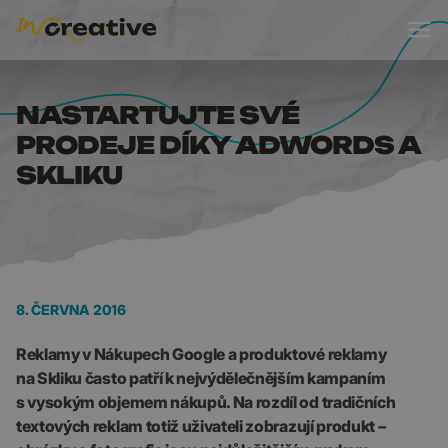
NASTARTUJTE SVÉ PR
NASTARTUJTE SVÉ
PRODEJE DÍKY ADWORDS A
SKLIKU
8. ČERVNA 2016
Reklamy v Nákupech Google a produktové reklamy
na Skliku často patří k nejvýdělečnějším kampaním
s vysokým objemem nákupů. Na rozdíl od tradičních
textových reklam totiž uživateli zobrazují produkt –