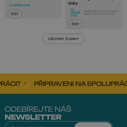
útoky
9. DUBNA 2025
20.
MARTINA MACHALOVÁ &
ÚNORA
ČÍST
KRISTÝNA CAHLÍKOVÁ
2025
ČÍST
VŠECHNY ČLÁNKY
ÁCI?
PŘIPRAVENI NA SPOLUPRÁCI
ODEBÍREJTE NÁŠ
NEWSLETTER