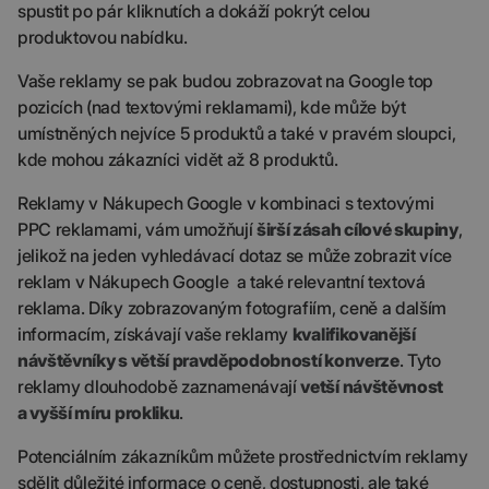
spustit po pár kliknutích a dokáží pokrýt celou
produktovou nabídku.
Vaše reklamy se pak budou zobrazovat na Google top
pozicích (nad textovými reklamami), kde může být
umístněných nejvíce 5 produktů a také v pravém sloupci,
kde mohou zákazníci vidět až 8 produktů.
Reklamy v Nákupech Google v kombinaci s textovými
PPC reklamami, vám umožňují
širší zásah cílové skupiny
,
jelikož na jeden vyhledávací dotaz se může zobrazit více
reklam v Nákupech Google a také relevantní textová
reklama. Díky zobrazovaným fotografiím, ceně a dalším
informacím, získávají vaše reklamy
kvalifikovanější
návštěvníky s větší pravděpodobností konverze
. Tyto
reklamy dlouhodobě zaznamenávají
vetší návštěvnost
a vyšší míru prokliku
.
Potenciálním zákazníkům můžete prostřednictvím reklamy
sdělit důležité informace o ceně, dostupnosti, ale také