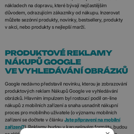
nákladech na dopravu, které bývají nejčastějším
důvodem, odrazujícím zákazníky od nákupu. Inzerovat
můžete sezónní produkty, novinky, bestsellery, produkty
v akci, nebo produkty s nejlepší marží.
PRODUKTOVÉ REKLAMY
NÁKUPŮ GOOGLE
VE VYHLEDÁVÁNÍ OBRÁZKŮ
Google nedávno představil novinku, kterou je zobrazování
produktových reklam Nákupů Google ve vyhledávání
obrázků. Hlavním impulzem byl rostoucí podíl on-line
nákupů z mobilních zařízení a snaha usnadnit nákupní
proces pro mobilního uživatele (o významu mobilních
zařízení se dočtete v článku
Jste připraveni na mobilní
zařízení?
). Reklamy budou v karuselovém formátu, budou
×
se skládat z obrázku, názvu produktu, ceny a názvu e-