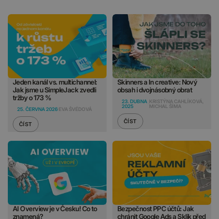
Jeden kanál vs. multichannel:
Skinners a In creative: Nový
Jak jsme u SimpleJack zvedli
obsah i dvojnásobný obrat
tržby o 173 %
23. DUBNA
KRISTÝNA CAHLÍKOVÁ,
2025
MICHAL ŠÍMA
25. ČERVNA 2026
EVA ŠVÉDOVÁ
ČÍST
ČÍST
AI Overview je v Česku! Co to
Bezpečnost PPC účtů: Jak
znamená?
chránit Google Ads a Sklik před