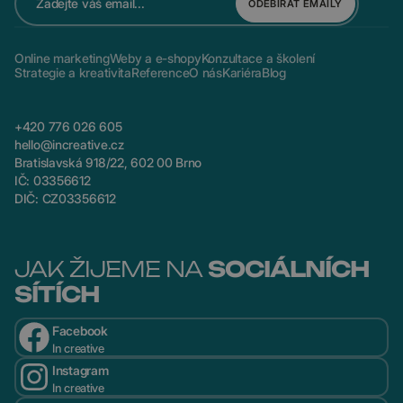
ODEBÍRAT EMAILY
Online marketing
Weby a e-shopy
Konzultace a školení
Strategie a kreativita
Reference
O nás
Kariéra
Blog
+420 776 026 605
hello@increative.cz
Bratislavská 918/22, 602 00 Brno
IČ: 03356612
DIČ: CZ03356612
JAK ŽIJEME NA
SOCIÁLNÍCH
SÍTÍCH
Facebook
In creative
Instagram
In creative