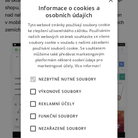
Informace o cookies a
shopu. Zobrazovány budou na prvních místech,
osobních údajích
nad nalezenými obrázky ve vyhledávání, prozatím jen
v mobilních zařízeních. Dostupné by měly být ve všech
Tyto webové stránky používají soubory cookie
zemích.
ke zlepšení uživatelského zážitku. Používáním
našich webových stránek souhlasíte se všemi
soubory cookie v souladu s našimi zásadami
používání souborů cookie. Se souhlasem
můžeme také předávat marketingovým
platformám některé osobní údaje pro
marketingové účely.
Více informací
NEZBYTNĚ NUTNÉ SOUBORY
VÝKONOVÉ SOUBORY
REKLAMNÍ ÚČELY
FUNKČNÍ SOUBORY
NEZAŘAZENÉ SOUBORY