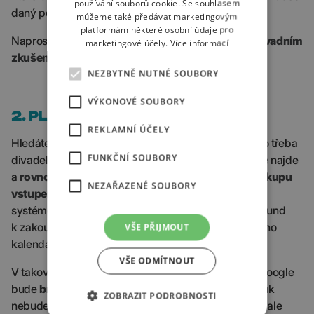
používání souborů cookie. Se souhlasem
daný podnik doporučí.
můžeme také předávat marketingovým
platformám některé osobní údaje pro
Naprosto klíčové bude
porozumění chování
a
dosavadním
marketingové účely.
Více informací
zkušenostem
uživatele.
NEZBYTNĚ NUTNÉ SOUBORY
VÝKONOVÉ SOUBORY
2. PLATBA ZA KONVERZI
REKLAMNÍ ÚČELY
Hledáte informaci o novém muzikálu, koncertě nebo třeba
FUNKČNÍ SOUBORY
divadelním představení. Google vám tyto informace najde
a
rovnou vám nabídne možnost jednoduchého nákupu
NEZAŘAZENÉ SOUBORY
vstupenek
. Díky propojení Googlu s rezervačním
systémem divadla a s vaší bankou dojde v řádu sekund
k zakoupení lístků a zaznamenání koncertu do vašeho
VŠE PŘIJMOUT
kalendáře.
VŠE ODMÍTNOUT
V takové situaci je možné si představit, že si bude Google
bude
brát provizi za splněný cíl
. Motivace Googlu tak
ZOBRAZIT PODROBNOSTI
nebude spočívat v množství hlasových doporučení, ale