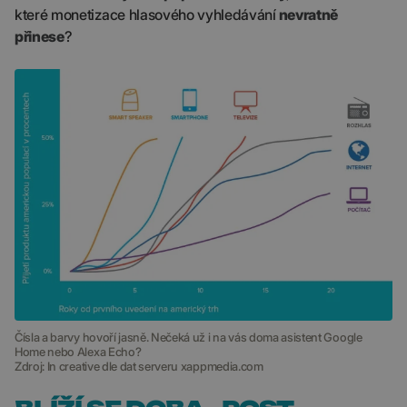
které monetizace hlasového vyhledávání
nevratně
přinese
?
Čísla a barvy hovoří jasně. Nečeká už i na vás doma asistent Google
Home nebo Alexa Echo?
Zdroj: In creative dle dat serveru xappmedia.com