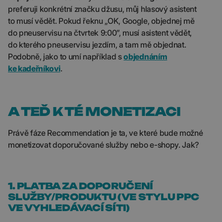
preferuji konkrétní značku džusu, můj hlasový asistent
to musí vědět. Pokud řeknu „OK, Google, objednej mě
do pneuservisu na čtvrtek 9:00”, musí asistent vědět,
do kterého pneuservisu jezdím, a tam mě objednat.
Podobně, jako to umí například s
objednáním
ke kadeřníkovi
.
A TEĎ K TÉ MONETIZACI
Právě fáze Recommendation je ta, ve které bude možné
monetizovat doporučované služby nebo e-shopy. Jak?
1. PLATBA ZA DOPORUČENÍ
SLUŽBY/PRODUKTU (VE STYLU PPC
VE VYHLEDÁVACÍ SÍTI)