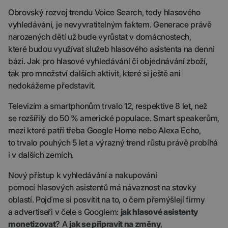
Obrovský rozvoj trendu Voice Search, tedy hlasového
vyhledávání, je nevyvratitelným faktem. Generace právě
narozených dětí už bude vyrůstat v domácnostech,
které budou využívat služeb hlasového asistenta na denní
bázi. Jak pro hlasové vyhledávání či objednávání zboží,
tak pro množství dalších aktivit, které si ještě ani
nedokážeme představit.
Televizím a smartphonům trvalo 12, respektive 8 let, než
se rozšířily do 50 % americké populace. Smart speakerům,
mezi které patří třeba Google Home nebo Alexa Echo,
to trvalo pouhých 5 let a výrazný trend růstu právě probíhá
i v dalších zemích.
Nový přístup k vyhledávání a nakupování
pomocí hlasových asistentů má návaznost na stovky
oblastí. Pojďme si posvítit na to, o čem přemýšlejí firmy
a advertiseři v čele s Googlem:
jak hlasové asistenty
monetizovat
? A
jak se připravit na změny
,