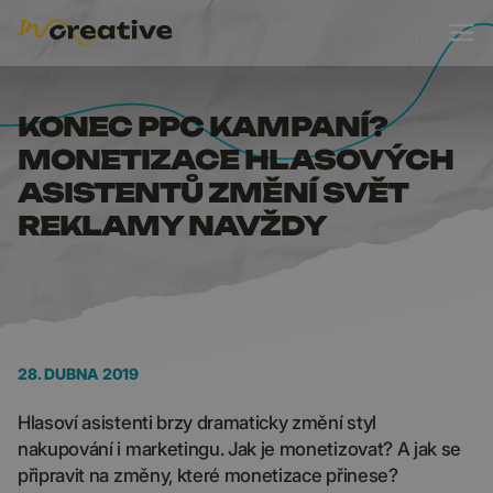
KONEC PPC KAMPANÍ?
KONEC PPC KAMPANÍ?
MONETIZACE HLASOVÝCH
ASISTENTŮ ZMĚNÍ SVĚT
REKLAMY NAVŽDY
28. DUBNA 2019
Hlasoví asistenti brzy dramaticky změní styl
nakupování i marketingu. Jak je monetizovat? A jak se
připravit na změny, které monetizace přinese?