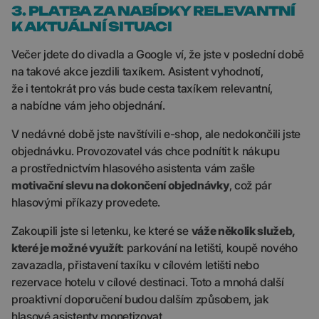
3. PLATBA ZA NABÍDKY RELEVANTNÍ
K AKTUÁLNÍ SITUACI
Večer jdete do divadla a Google ví, že jste v poslední době
na takové akce jezdili taxíkem. Asistent vyhodnotí,
že i tentokrát pro vás bude cesta taxíkem relevantní,
a nabídne vám jeho objednání.
V nedávné době jste navštívili e-shop, ale nedokončili jste
objednávku. Provozovatel vás chce podnítit k nákupu
a prostřednictvím hlasového asistenta vám zašle
motivační slevu na dokončení objednávky
, což pár
hlasovými příkazy provedete.
Zakoupili jste si letenku, ke které se
váže několik služeb,
které je možné využít
: parkování na letišti, koupě nového
zavazadla, přistavení taxíku v cílovém letišti nebo
rezervace hotelu v cílové destinaci. Toto a mnohá další
proaktivní doporučení budou dalším způsobem, jak
hlasové asistenty monetizovat.