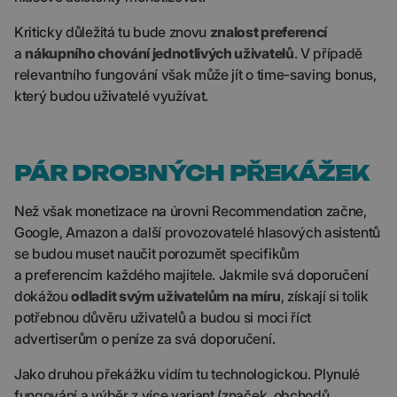
Kriticky důležitá tu bude znovu
znalost preferencí
a
nákupního chování jednotlivých uživatelů
. V případě
relevantního fungování však může jít o time-saving bonus,
který budou uživatelé využívat.
PÁR DROBNÝCH PŘEKÁŽEK
Než však monetizace na úrovni Recommendation začne,
Google, Amazon a další provozovatelé hlasových asistentů
se budou muset naučit porozumět specifikům
a preferencím každého majitele. Jakmile svá doporučení
dokážou
odladit svým uživatelům na míru
, získají si tolik
potřebnou důvěru uživatelů a budou si moci říct
advertiserům o peníze za svá doporučení.
Jako druhou překážku vidím tu technologickou. Plynulé
fungování a výběr z více variant (značek, obchodů,