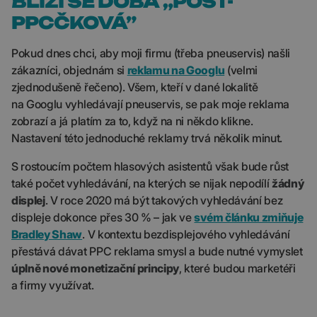
BLÍŽÍ SE DOBA „POST-
PPCČKOVÁ”
Pokud dnes chci, aby moji firmu (třeba pneuservis) našli
zákazníci, objednám si
reklamu na Googlu
(velmi
zjednodušeně řečeno). Všem, kteří v dané lokalitě
na Googlu vyhledávají pneuservis, se pak moje reklama
zobrazí a já platím za to, když na ni někdo klikne.
Nastavení této jednoduché reklamy trvá několik minut.
S rostoucím počtem hlasových asistentů však bude růst
také počet vyhledávání, na kterých se nijak nepodílí
žádný
displej
. V roce 2020 má být takových vyhledávání bez
displeje dokonce přes 30 % – jak ve
svém článku zmiňuje
Bradley Shaw
. V kontextu bezdisplejového vyhledávání
přestává dávat PPC reklama smysl a bude nutné vymyslet
úplně nové monetizační principy
, které budou marketéři
a firmy využívat.