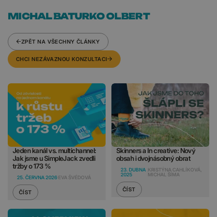
MICHAL BATURKO OLBERT
ZPĚT NA VŠECHNY ČLÁNKY
CHCI NEZÁVAZNOU KONZULTACI
Jeden kanál vs. multichannel:
Skinners a In creative: Nový
Jak jsme u SimpleJack zvedli
obsah i dvojnásobný obrat
tržby o 173 %
23. DUBNA
KRISTÝNA CAHLÍKOVÁ,
2025
MICHAL ŠÍMA
25. ČERVNA 2026
EVA ŠVÉDOVÁ
ČÍST
ČÍST