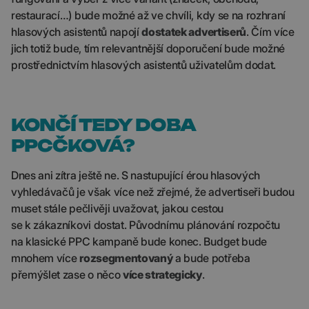
restaurací…) bude možné až ve chvíli, kdy se na rozhraní
hlasových asistentů napojí
dostatek advertiserů
. Čím více
jich totiž bude, tím relevantnější doporučení bude možné
prostřednictvím hlasových asistentů uživatelům dodat.
KONČÍ TEDY DOBA
PPCČKOVÁ?
Dnes ani zítra ještě ne. S nastupující érou hlasových
vyhledávačů je však více než zřejmé, že advertiseři budou
muset stále pečlivěji uvažovat, jakou cestou
se k zákazníkovi dostat. Původnímu plánování rozpočtu
na klasické PPC kampaně bude konec. Budget bude
mnohem více
rozsegmentovaný
a bude potřeba
přemýšlet zase o něco
více strategicky
.