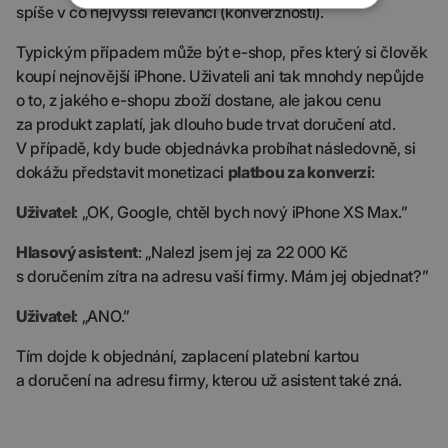
spíše v co nejvyšší relevanci (konverznosti).
Typickým případem může být e-shop, přes který si člověk
koupí nejnovější iPhone. Uživateli ani tak mnohdy nepůjde
o to, z jakého e-shopu zboží dostane, ale jakou cenu
za produkt zaplatí, jak dlouho bude trvat doručení atd.
V případě, kdy bude objednávka probíhat následovně, si
dokážu představit monetizaci
platbou za konverzi
:
Uživatel
: „OK, Google, chtěl bych nový iPhone XS Max.”
Hlasový asistent
: „Nalezl jsem jej za 22 000 Kč
s doručením zítra na adresu vaší firmy. Mám jej objednat?”
Uživatel
: „ANO.”
Tím dojde k objednání, zaplacení platební kartou
a doručení na adresu firmy, kterou už asistent také zná.