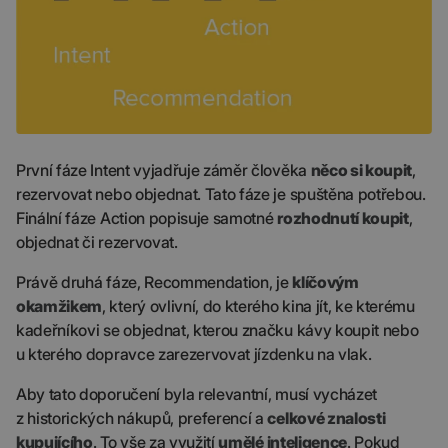
První fáze Intent vyjadřuje záměr člověka
něco si koupit
,
rezervovat nebo objednat. Tato fáze je spuštěna potřebou.
Finální fáze Action popisuje samotné
rozhodnutí koupit
,
objednat či rezervovat.
Právě druhá fáze, Recommendation, je
klíčovým
okamžikem
, který ovlivní, do kterého kina jít, ke kterému
kadeřníkovi se objednat, kterou značku kávy koupit nebo
u kterého dopravce zarezervovat jízdenku na vlak.
Aby tato doporučení byla relevantní, musí vycházet
z historických nákupů, preferencí a
celkové znalosti
kupujícího
. To vše za využití
umělé inteligence
. Pokud