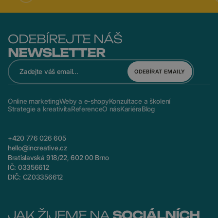
ODEBÍREJTE NÁŠ
NEWSLETTER
ODEBÍRAT EMAILY
Online marketing
Weby a e-shopy
Konzultace a školení
Strategie a kreativita
Reference
O nás
Kariéra
Blog
+420 776 026 605
hello@increative.cz
Bratislavská 918/22, 602 00 Brno
IČ: 03356612
DIČ: CZ03356612
JAK ŽIJEME NA
SOCIÁLNÍCH