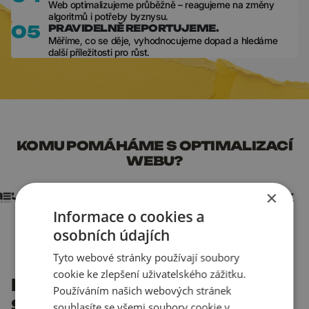
Web optimalizujeme průběžně – reagujeme na změny
algoritmů i potřeby byznysu.
05
PRAVIDELNĚ REPORTUJEME.
Měříme, co se děje, vyhodnocujeme dopad a hledáme
další příležitosti pro růst.
KOMU POMÁHÁME S OPTIMALIZACÍ
WEBU?
×
Informace o cookies a
osobních údajích
Tyto webové stránky používají soubory
cookie ke zlepšení uživatelského zážitku.
POMÁHÁME
Používáním našich webových stránek
SKVĚLÝM
souhlasíte se všemi soubory cookie v