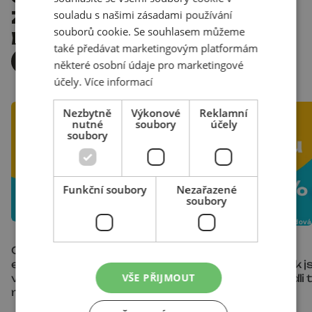
ZNAČKÁM
souladu s našimi zásadami používání
souborů cookie. Se souhlasem můžeme
BÝT JEŠTĚ LEPŠÍ
také předávat marketingovým platformám
VŠECHNY PŘÍPADOVKY
některé osobní údaje pro marketingové
účely.
Více informací
Nezbytně
Výkonové
Reklamní
nutné
soubory
účely
soubory
Funkční soubory
Nezařazené
soubory
21. července 2026
|
Kristýna Cahlíková
25. června 2026
|
Eva Švédová
Od černobílého výkresu k
Jeden kanál vs.
emocím: Jak AI video
multichannel: Jak j
VŠE PŘIJMOUT
vizualizace mění realitní
SimpleJack zvedli 
marketing
173 %