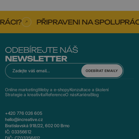
ÁCI?
PŘIPRAVENI NA SPOLUPRÁCI?
ODEBÍREJTE NÁŠ
NEWSLETTER
ODEBÍRAT EMAILY
Online marketing
Weby a e-shopy
Konzultace a školení
Strategie a kreativita
Reference
O nás
Kariéra
Blog
+420 776 026 605
hello@increative.cz
Bratislavská 918/22, 602 00 Brno
IČ: 03356612
DIČ: CZ03356612