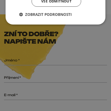
VŠE ODMÍTNOUT
ZOBRAZIT PODROBNOSTI
ZNÍ TO DOBŘE?
NAPIŠTE NÁM
Jméno
Příjmení
E-mail