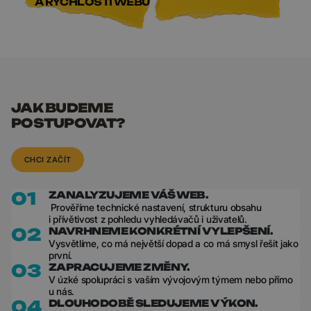
A RYCHLOSTI WEBU
JAK BUDEME
POSTUPOVAT?
CHCI ZAČÍT
01
ZANALYZUJEME VÁŠ WEB.
Prověříme technické nastavení, strukturu obsahu
i přívětivost z pohledu vyhledávačů i uživatelů.
02
NAVRHNEME KONKRÉTNÍ VYLEPŠENÍ.
Vysvětlíme, co má největší dopad a co má smysl řešit jako
první.
03
ZAPRACUJEME ZMĚNY.
V úzké spolupráci s vaším vývojovým týmem nebo přímo
u nás.
04
DLOUHODOBĚ SLEDUJEME VÝKON.