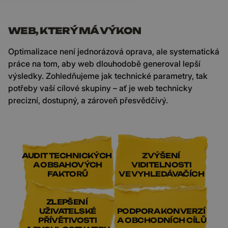
WEB, KTERÝ MÁ VÝKON
Optimalizace není jednorázová oprava, ale systematická
práce na tom, aby web dlouhodobě generoval lepší
výsledky. Zohledňujeme jak technické parametry, tak
potřeby vaší cílové skupiny – ať je web technicky
precizní, dostupný, a zároveň přesvědčivý.
AUDIT TECHNICKÝCH
ZVÝŠENÍ
A OBSAHOVÝCH
VIDITELNOSTI
FAKTORŮ
VE VYHLEDÁVAČÍCH
ZLEPŠENÍ
UŽIVATELSKÉ
PODPORA KONVERZÍ
PŘÍVĚTIVOSTI
A OBCHODNÍCH CÍLŮ