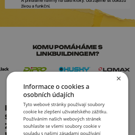
A přinášíme návrhy na další kroky. Udržujeme síť odkazů
živou a funkční.
KOMU POMÁHÁME S
LINKBUILDINGEM?
×
Informace o cookies a
osobních údajích
Tyto webové stránky používají soubory
POMÁHÁME
cookie ke zlepšení uživatelského zážitku.
SKVĚLÝM
Používáním našich webových stránek
ZNAČKÁM
souhlasíte se všemi soubory cookie v
souladu s našimi zásadami používání