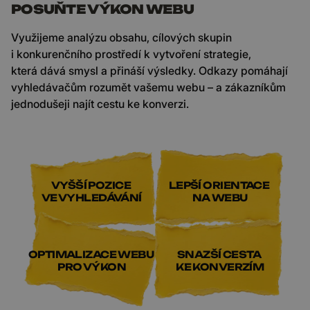
POSUŇTE VÝKON WEBU
Využijeme analýzu obsahu, cílových skupin
i konkurenčního prostředí k vytvoření strategie,
která dává smysl a přináší výsledky. Odkazy pomáhají
vyhledávačům rozumět vašemu webu – a zákazníkům
jednodušeji najít cestu ke konverzi.
VYŠŠÍ POZICE
LEPŠÍ ORIENTACE
VE VYHLEDÁVÁNÍ
NA WEBU
OPTIMALIZACE WEBU
SNAZŠÍ CESTA
PRO VÝKON
KE KONVERZÍM