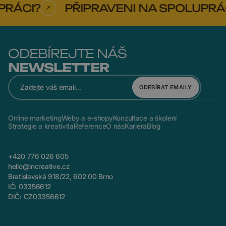
ÁCI?
PŘIPRAVENI NA SPOLUPRÁCI
ODEBÍREJTE NÁŠ
NEWSLETTER
ODEBÍRAT EMAILY
Online marketing
Weby a e-shopy
Konzultace a školení
Strategie a kreativita
Reference
O nás
Kariéra
Blog
+420 776 026 605
hello@increative.cz
Bratislavská 918/22, 602 00 Brno
IČ: 03356612
DIČ: CZ03356612