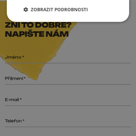
ZOBRAZIT PODROBNOSTI
ZNÍ TO DOBŘE?
NAPIŠTE NÁM
Jméno
Příjmení
E-mail
Telefon