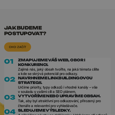
JAK BUDEME
POSTUPOVAT?
CHCI ZAČÍT
01
ZMAPUJEME VÁŠ WEB, OBOR I
KONKURENCI.
Zajímá nás, jaký obsah tvoříte, na jaká témata cílíte
a kde se skrývá potenciál pro odkazy.
02
NAVRHNEME LINKBUILDINGOVOU
STRATEGII.
Určíme priority, typy odkazů i vhodné kanály – vše
v souladu s vašimi cíli a SEO plánem.
03
VYTVOŘÍME NEBO UPRAVÍME OBSAH.
Tak, aby byl atraktivní pro odkazování, přirozený pro
čtenáře a relevantní pro vyhledávače.
04
SLEDUJEME VÝSLEDKY.