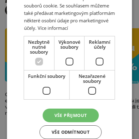
BÝT JEŠTĚ LEPŠÍ
souborů cookie. Se souhlasem můžeme
VŠECHNY PŘÍPADOVKY
také předávat marketingovým platformám
některé osobní údaje pro marketingové
účely.
Více informací
Nezbytně
Výkonové
Reklamní
nutné
soubory
účely
soubory
Funkční soubory
Nezařazené
soubory
21. července 2026
|
Kristýna Cahlíková
25. června 2026
|
Eva Švédová
Od černobílého výkresu k
Jeden kanál vs.
emocím: Jak AI video
multichannel: Jak j
vizualizace mění realitní
SimpleJack zvedli 
marketing
173 %
VŠE PŘIJMOUT
VŠE ODMÍTNOUT