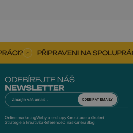
ÁCI?
PŘIPRAVENI NA SPOLUPRÁCI
ODEBÍREJTE NÁŠ
NEWSLETTER
ODEBÍRAT EMAILY
Online marketing
Weby a e-shopy
Konzultace a školení
Strategie a kreativita
Reference
O nás
Kariéra
Blog