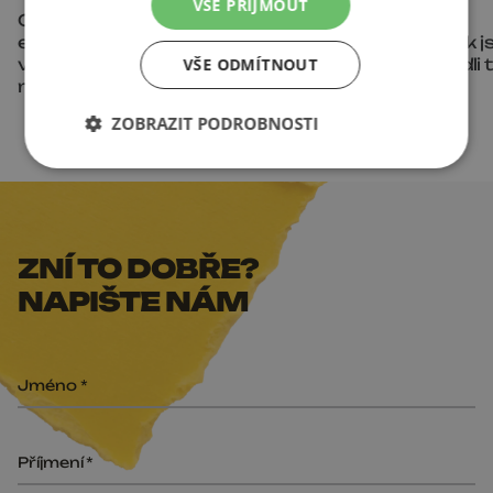
VŠE PŘIJMOUT
Od černobílého výkresu k
Jeden kanál vs.
emocím: Jak AI video
multichannel: Jak j
VŠE ODMÍTNOUT
vizualizace mění realitní
SimpleJack zvedli 
marketing
173 %
ZOBRAZIT PODROBNOSTI
ZNÍ TO DOBŘE?
NAPIŠTE NÁM
Jméno
Příjmení