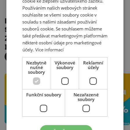
cookie ke zlepšení uživatelského zážitku.
Používáním našich webových stránek
souhlasíte se všemi soubory cookie v
POMÁHÁME
souladu s našimi zásadami používání
SKVĚLÝM
souborů cookie. Se souhlasem můžeme
také předávat marketingovým platformám
ZNAČKÁM
některé osobní údaje pro marketingové
BÝT JEŠTĚ LEPŠÍ
účely.
Více informací
VŠECHNY PŘÍPADOVKY
Nezbytně
Výkonové
Reklamní
nutné
soubory
účely
soubory
Funkční soubory
Nezařazené
soubory
21. července 2026
|
Kristýna Cahlíková
25. června 2026
|
Eva Švédová