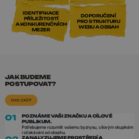
IDENTIFIKACE
DOPORUČENÍ
PŘÍLEŽITOSTÍ
PRO STRUKTURU
A KONKURENČNÍCH
WEBU A OBSAH
MEZER
JAK BUDEME
POSTUPOVAT?
CHCI ZAČÍT
01
POZNÁME VAŠI ZNAČKU A CÍLOVÉ
PUBLIKUM.
Potřebujeme rozumět vašemu byznysu, cílovým skupinám
i očekávání od obsahu.
ZANALYZUJEME PROSTŘEDÍ A