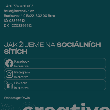
+420 776 026 605
hello@increative.cz
Bratislavská 918/22, 602 00 Brno
IČ: 03356612
DIČ: CZ03356612
JAK ŽIJEME NA
SOCIÁLNÍCH
SÍTÍCH
Facebook
In creative
Instagram
In creative
LinkedIn
In creative
Webdesign
:
Orwin