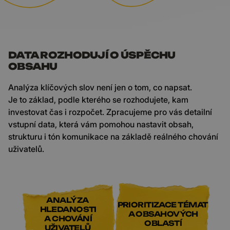
DATA ROZHODUJÍ O ÚSPĚCHU
OBSAHU
Analýza klíčových slov není jen o tom, co napsat.
Je to základ, podle kterého se rozhodujete, kam
investovat čas i rozpočet. Zpracujeme pro vás detailní
vstupní data, která vám pomohou nastavit obsah,
strukturu i tón komunikace na základě reálného chování
uživatelů.
ANALÝZA
PRIORITIZACE TÉMAT
HLEDANOSTI
A OBSAHOVÝCH
A CHOVÁNÍ
OBLASTÍ
UŽIVATELŮ