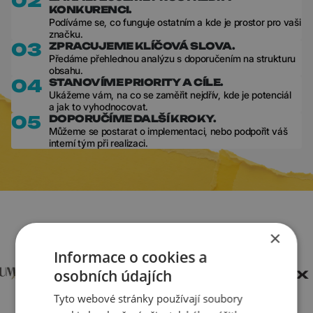
02
KONKURENCI.
Podíváme se, co funguje ostatním a kde je prostor pro vaši
značku.
03
ZPRACUJEME KLÍČOVÁ SLOVA.
Předáme přehlednou analýzu s doporučením na strukturu
obsahu.
04
STANOVÍME PRIORITY A CÍLE.
Ukážeme vám, na co se zaměřit nejdřív, kde je potenciál
a jak to vyhodnocovat.
05
DOPORUČÍME DALŠÍ KROKY.
Můžeme se postarat o implementaci, nebo podpořit váš
interní tým při realizaci.
×
KOMU POMÁHÁME SE SEO?
Informace o cookies a
osobních údajích
Tyto webové stránky používají soubory