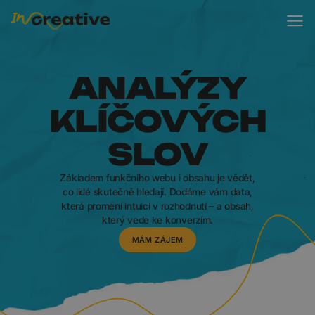
ANALÝZY
KLÍČOVÝCH
SLOV
Základem funkčního webu i obsahu je vědět,
co lidé skutečně hledají. Dodáme vám data,
která promění intuici v rozhodnutí – a obsah,
který vede ke konverzím.
MÁM ZÁJEM