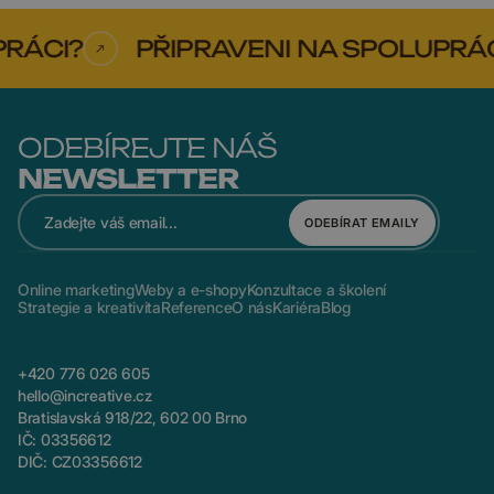
RÁCI?
PŘIPRAVENI NA SPOLUPRÁC
ODEBÍREJTE NÁŠ
NEWSLETTER
ODEBÍRAT EMAILY
Online marketing
Weby a e-shopy
Konzultace a školení
Strategie a kreativita
Reference
O nás
Kariéra
Blog
+420 776 026 605
hello@increative.cz
Bratislavská 918/22, 602 00 Brno
IČ: 03356612
DIČ: CZ03356612