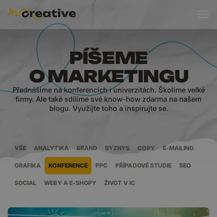
BLOG
PÍŠEME
O MARKETINGU
Přednášíme na konferencích i univerzitách. Školíme velké
firmy. Ale také sdílíme své know-how zdarma na našem
blogu. Využijte toho a inspirujte se.
VŠE
ANALYTIKA
BRAND
BYZNYS
COPY
E-MAILING
GRAFIKA
KONFERENCE
PPC
PŘÍPADOVÉ STUDIE
SEO
SOCIAL
WEBY A E-SHOPY
ŽIVOT V IC