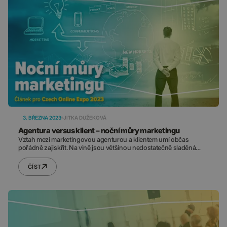
3. BŘEZNA 2023
JITKA DUŽEKOVÁ
Agentura versus klient – noční můry marketingu
Vztah mezi marketingovou agenturou a klientem umí občas
pořádně zajiskřit. Na vině jsou většinou nedostatečně sladěná
vzájemná očekávání a pravidla spolupráce. Jak se těm
nejběžnějším situacím vyhnout a jak na obou stranách vytvořit
ČÍST
ideální prostředí pro harmonickou spolupráci? To si přečtěte v
našem článku, který vznikl pro Czech On-line Expo.