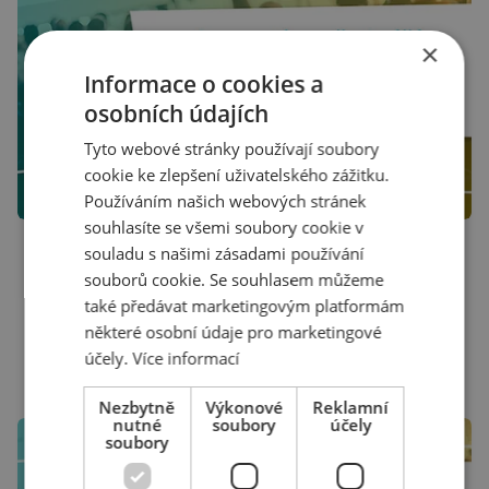
×
Informace o cookies a
osobních údajích
Tyto webové stránky používají soubory
cookie ke zlepšení uživatelského zážitku.
Používáním našich webových stránek
souhlasíte se všemi soubory cookie v
21. ÚNORA 2023
souladu s našimi zásadami používání
In creative přednáší na dvou konferencích. Přijďte si nás
souborů cookie. Se souhlasem můžeme
poslechnout!
také předávat marketingovým platformám
Svoje know-how rozdáváme na konferencích Czech On-line
Expo a E-commerce Day. Přečtěte si, co se od nás můžete
některé osobní údaje pro marketingové
dozvědět.
účely.
Více informací
ČÍST
Nezbytně
Výkonové
Reklamní
nutné
soubory
účely
soubory