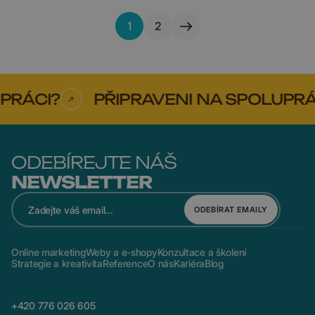
1
2
RÁCI?
PŘIPRAVENI NA SPOLUPRÁC
ODEBÍREJTE NÁŠ
NEWSLETTER
ODEBÍRAT EMAILY
Online marketing
Weby a e-shopy
Konzultace a školení
Strategie a kreativita
Reference
O nás
Kariéra
Blog
+420 776 026 605