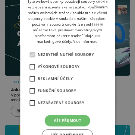
Tyto webové stránky používají soubory cookie
ke zlepšení uživatelského zážitku. Používáním
našich webových stránek souhlasíte se všemi
soubory cookie v souladu s našimi zásadami
používání souborů cookie. Se souhlasem
můžeme také předávat marketingovým
platformám některé osobní údaje pro
marketingové účely.
Více informací
NEZBYTNĚ NUTNÉ SOUBORY
VÝKONOVÉ SOUBORY
REKLAMNÍ ÚČELY
13. LISTOPADU 2025
KRISTÝNA CAHLÍKOVÁ
Jak mění nový algoritmus Andromeda pravidla hry?
FUNKČNÍ SOUBORY
V posledních měsících se v platformách Meta objevilo velké
množství špatně fungujících kampaní — mnohdy stále stejný
NEZAŘAZENÉ SOUBORY
rozpočet, stejná struktura, ale výrazně horší výsledky než dříve.
Pokud jste zvyklí na strategii založenou na ručně vybraných
ČÍST
zájmech, detailních segmentech a osvědčené „vítězné“ kreativě, je
dobré vědět, že se něco zásadního změnilo. Tou změnou je
VŠE PŘIJMOUT
algoritmus Andromeda.
VŠE ODMÍTNOUT