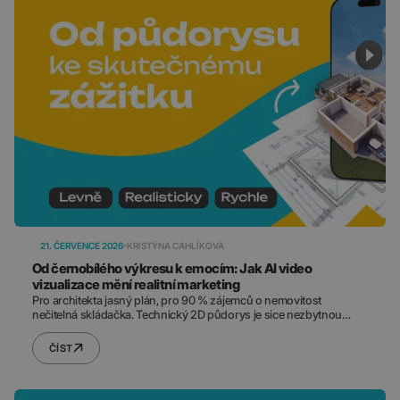
21. ČERVENCE 2026
KRISTÝNA CAHLÍKOVÁ
Od černobílého výkresu k emocím: Jak AI video
vizualizace mění realitní marketing
Pro architekta jasný plán, pro 90 % zájemců o nemovitost
nečitelná skládačka. Technický 2D půdorys je sice nezbytnou
součástí každého návrhu, jedno však neumí – vzbudit emoce,
které nemovitost prodají. Zapomeňte na týdny čekání a
ČÍST
předražené vizualizace od 3D studií. S naším AI videem získáte
totéž, jen za zlomek běžné ceny.