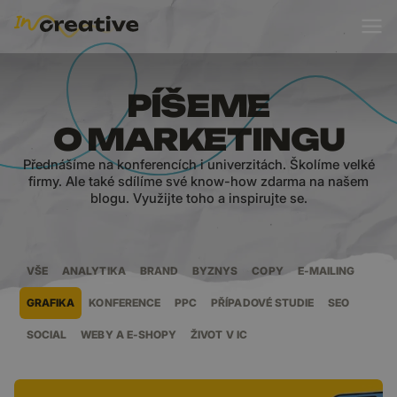
BLOG
PÍŠEME
O MARKETINGU
Přednášíme na konferencích i univerzitách. Školíme velké
firmy. Ale také sdílíme své know-how zdarma na našem
blogu. Využijte toho a inspirujte se.
VŠE
ANALYTIKA
BRAND
BYZNYS
COPY
E-MAILING
GRAFIKA
KONFERENCE
PPC
PŘÍPADOVÉ STUDIE
SEO
SOCIAL
WEBY A E-SHOPY
ŽIVOT V IC