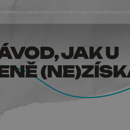
Ý NÁVOD
eting
Weby a e-shopy
Konzultace a školení
Strategie a kreativa
Reference
O ná
VOD, JAK U
NĚ (NE)ZÍSK