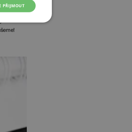
idové).
E PŘIJMOUT
ravě
e
oušeme!