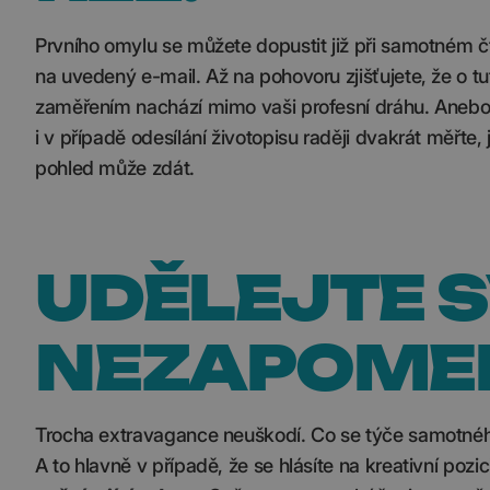
Prvního omylu se můžete dopustit již při samotném čte
na uvedený e-mail. Až na pohovoru zjišťujete, že o 
zaměřením nachází mimo vaši profesní dráhu. Anebo pr
i v případě odesílání životopisu raději dvakrát měřte,
pohled může zdát.
UDĚLEJTE S
NEZAPOME
Trocha extravagance neuškodí. Co se týče samotnéh
A to hlavně v případě, že se hlásíte na kreativní pozic