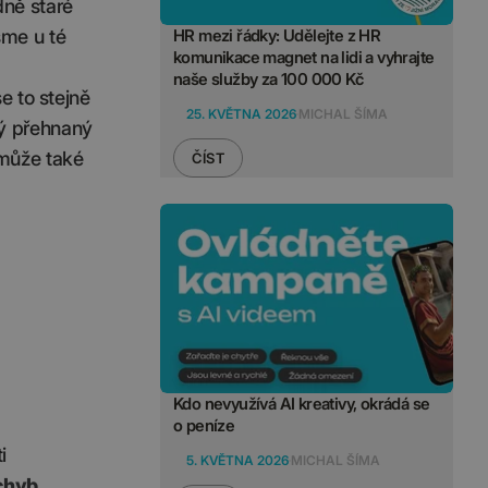
dně staré
sme u té
HR mezi řádky: Udělejte z HR
komunikace magnet na lidi a vyhrajte
naše služby za 100 000 Kč
e to stejně
25. KVĚTNA 2026
MICHAL ŠÍMA
vý přehnaný
 může také
ČÍST
Kdo nevyužívá AI kreativy, okrádá se
o peníze
i
5. KVĚTNA 2026
MICHAL ŠÍMA
chyb.