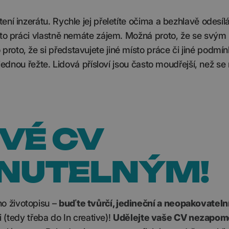
ní inzerátu. Rychle jej přeletíte očima a bezhlavě odesíl
tuto práci vlastně nemáte zájem. Možná proto, že se svý
oto, že si představujete jiné místo práce či jiné podmín
 jednou řežte. Lidová přísloví jsou často moudřejší, než se
VÉ CV
NUTELNÝM!
o životopisu –
buďte tvůrčí, jedineční a neopakovatelní
i (tedy třeba do In creative)!
Udělejte vaše CV nezapom