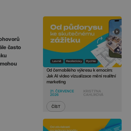
pohovorů
ále často
nku
ě mohou
Od černobílého výkresu k emocím:
Jak AI video vizualizace mění realitní
marketing
21. ČERVENCE
KRISTÝNA
2026
CAHLÍKOVÁ
ČÍST