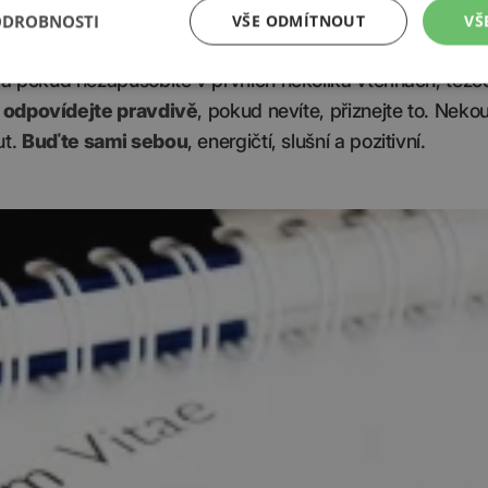
ment (samozřejmě vážné důvody akceptujeme, nejsme nel
ODROBNOSTI
VŠE ODMÍTNOUT
VŠ
ostě neberou),
vlídný úsměv, oční kontakt a zároveň zd
a pokud nezapůsobíte v prvních několika vteřinách, těžc
y
odpovídejte pravdivě
, pokud nevíte, přiznejte to. Nek
ut.
Buďte sami sebou
, energičtí, slušní a pozitivní.