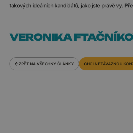
takových ideálních kandidátů, jako jste právě vy.
Pře
VERONIKA FTAČNÍK
ZPĚT NA VŠECHNY ČLÁNKY
CHCI NEZÁVAZNOU KON