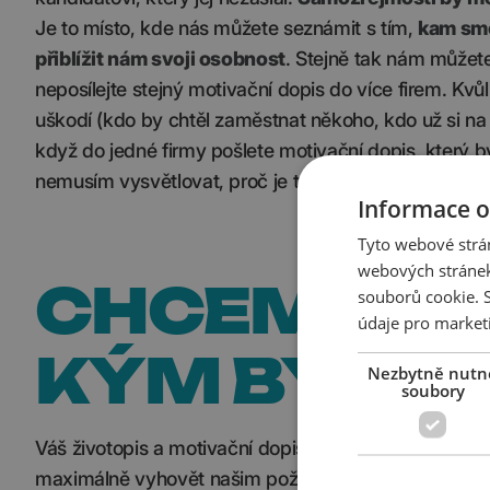
Je to místo, kde nás můžete seznámit s tím,
kam smě
přiblížit nám svoji osobnost
. Stejně tak nám můžete
neposílejte stejný motivační dopis do více firem. Kvů
uškodí (kdo by chtěl zaměstnat někoho, kdo už si na z
když do jedné firmy pošlete motivační dopis, který byl
nemusím vysvětlovat, proč je to špatně.
Informace o
Tyto webové strán
webových stránek
CHCEME VÁS
souborů cookie.
údaje pro market
KÝM BYSTE 
Nezbytně nutn
soubory
Váš životopis a motivační dopis nás zaujaly a nastá
maximálně vyhovět našim požadavkům na termín, pro