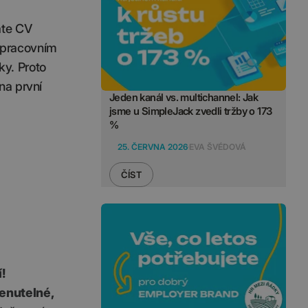
áte CV
m pracovním
ky. Proto
 na první
Jeden kanál vs. multichannel: Jak
jsme u SimpleJack zvedli tržby o 173
%
25. ČERVNA 2026
EVA ŠVÉDOVÁ
ČÍST
!
enutelné,