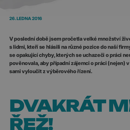
26. LEDNA 2016
V poslední době jsem pročetla velké množství živ
s lidmi, kteří se hlásili na různé pozice do naší fi
se opakující chyby, kterých se uchazeči o práci n
pověnovala, aby případní zájemci o práci (nejen) 
sami vyloučit z výběrového řízení.
DVAKRÁT M
ŘEŽ!