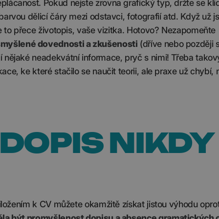
lácanost. Pokud nejste zrovna grafický typ, držte se kli
arvou dělicí čáry mezi odstavci, fotografií atd. Když už j
e to přece životopis, vaše vizitka. Hotovo? Nezapomeňte
smyšlené dovednosti a zkušenosti
(dříve nebo později s
í nějaké neadekvátní informace, pryč s nimi! Třeba tako
ce, ke které stačilo se naučit teorii, ale praxe už chybí,
DOPIS NIKDY
řiložením k CV můžete okamžitě získat jistou výhodu oprot
la být promyšlenost dopisu a absence gramatických 