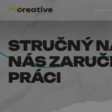
STRUČN
Online mark
STRUČNÝ NÁ
NÁS ZARUČE
PRÁCI