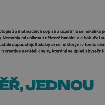
otopisů a motivačních dopisů a účastnila se několika 
rmy. Nemohly mi uniknout některé banální, ale bohužel st
eustále dopouštějí. Ráda bych se některým v tomto člá
v In creative nedělali chyby, kterými se úplně zbytečn
ĚŘ, JEDNOU