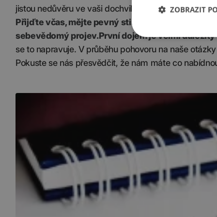
jistou nedůvěru ve vaši dochvilnost a time manage
ZOBRAZIT P
Přijďte včas, mějte pevný stisk ruky
(leklé ryby pr
sebevědomý projev.
První dojem je velmi důležitý
se to napravuje. V průběhu pohovoru na naše otázk
Pokuste se nás přesvědčit, že nám máte co nabídno