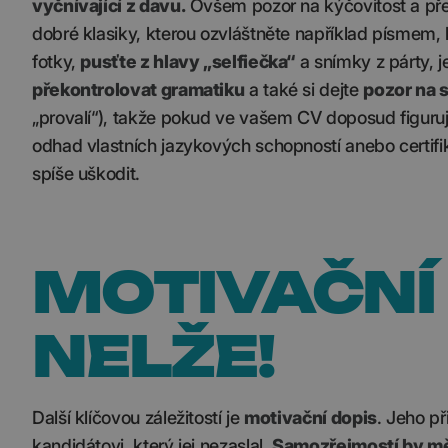
vyčnívající z davu.
Ovšem pozor na kýčovitost a přep
dobré klasiky, kterou ozvláštněte například písmem, b
fotky,
pusťte z hlavy „selfiečka“
a snímky z párty, j
překontrolovat gramatiku
a také si dejte
pozor na 
„provalí“), takže pokud ve vašem CV doposud figuruj
odhad vlastních jazykových schopností anebo certifika
spíše uškodit.
MOTIVAČNÍ 
NELŽE!
Další klíčovou záležitostí je
motivační dopis
. Jeho p
kandidátovi, který jej nezaslal.
Samozřejmostí by mě