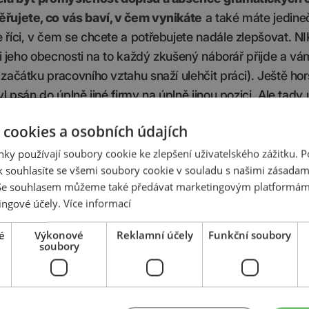
řujete, co vás baví, v čem vynikáte
a také máte jedine
 říci, v čem se chcete a potřebujete nadále zlepšovat. N
li jeho obecnosti na to každý zkušený náborář přijde a vá
ačátku pracovního vztahu snaží ulehčit práci). Ještě horš
 psán do úplně jiné firmy na úplně jinou pozici. Ale tady u
 cookies a osobních údajích
ky používají soubory cookie ke zlepšení uživatelského zážitku. 
 souhlasíte se všemi soubory cookie v souladu s našimi zásadam
, NE NĚKOH
 Se souhlasem můžeme také předávat marketingovým platformám
ingové účely.
Více informací
CHTĚLI BÝT!
é
Výkonové
Reklamní účely
Funkční soubory
soubory
vá zlomová chvíle – pozvání na
osobní pohovor
. Snažte s
tože každé vaše odmítnutí nebo pozdní příchod v nás v