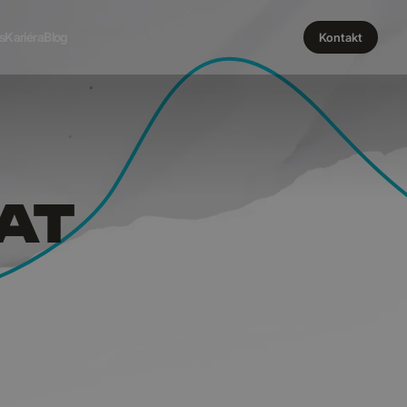
, JAK U
s
Kariéra
Blog
Kontakt
AT