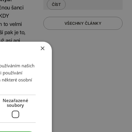
ČÍST
čnou šanci
IKDY
m to velmi
VŠECHNY ČLÁNKY
í pak je to,
ž asi ani
×
Používáním našich
i používání
O,
 některé osobní
Nezařazené
soubory
e, prosím,
zbuzuje