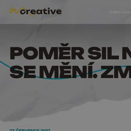
POMĚR 
Online mark
POMĚR SIL 
SE MĚNÍ. Z
27. ČERVENCE 2017