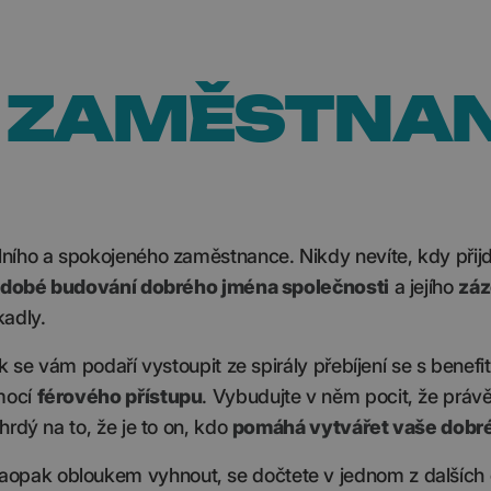
Y ZAMĚSTNA
lního a spokojeného zaměstnance. Nikdy nevíte, kdy přij
dobé budování dobrého jména společnosti
a jejího
zá
adly.
ak se vám podaří vystoupit ze spirály přebíjení se s benefi
mocí
férového přístupu
. Vybudujte v něm pocit, že právě
rdý na to, že je to on, kdo
pomáhá vytvářet vaše dobr
opak obloukem vyhnout, se dočtete v jednom z dalších 