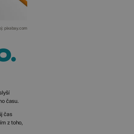
oj: pixabay.com
O.
slyší
ho času.
ůj čas
ím z toho,