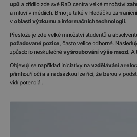
upů
a zřídilo zde své RaD centra velké množství
zah
a mluví v médiích. Brno je také v hledáčku zahranič
v
oblasti výzkumu a informačních technologií
.
Přestože je zde velké množství studentů a absolventů,
požadované pozice
, často velice odborné. Následuj
způsobilo neskutečné
vyšroubování výše mezd
. A
Objevují se například iniciativy na
vzdělávání a rekva
přimhouří oči a s nadsázkou lze říci, že berou v pod
vidí potenciál.