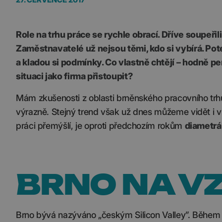
Role na trhu práce se rychle obrací. Dříve soupeřil
Zaměstnavatelé už nejsou těmi, kdo si vybírá. Pot
a kladou si podmínky. Co vlastně chtějí – hodně pen
situaci jako firma přistoupit?
Mám zkušenosti z oblasti brněnského pracovního trhu v
výrazně. Stejný trend však už dnes můžeme vidět i 
práci přemýšlí, je oproti předchozím rokům
diametrá
BRNO NA V
Brno bývá nazýváno „českým Silicon Valley”. Během 