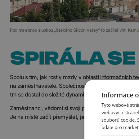
Pod malebnou slupkou „českého Silicon Valley“ to začíná vřít. Kam 
SPIRÁLA SE
Spolu s tím, jak rostly mzdy v oblasti informačních te
na zaměstnavatele. Společnosti, ve snaze udržet si za
Informace o
trh se dostal do složité dynamické spirály.
Tyto webové strán
Zaměstnanci, vědomi si svojí převahy, si diktují podm
webových stránek
Je na místě začít přemýšlet,
jak se pro ně udělat co 
souborů cookie.
údaje pro market