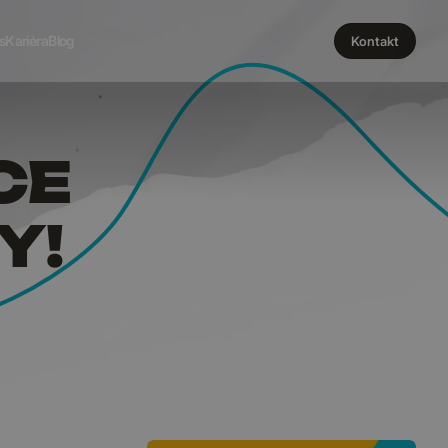
TRHU PR
s
Kariéra
Blog
Kontakt
CE
Y!