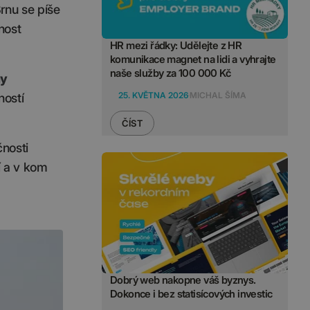
Brnu se píše
nost
HR mezi řádky: Udělejte z HR
komunikace magnet na lidi a vyhrajte
naše služby za 100 000 Kč
ny
25. KVĚTNA 2026
MICHAL ŠÍMA
ností
ČÍST
čnosti
í a v kom
Dobrý web nakopne váš byznys.
Dokonce i bez statisícových investic