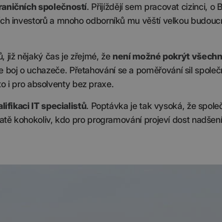
raničních společností
. Přijíždějí sem pracovat cizinci, o 
ních investorů a mnoho odborníků mu věští velkou budouc
 již nějaký čas je zřejmé, že
není možné pokrýt všech
e boj o uchazeče. Přetahování se a poměřování sil společ
 to i pro absolventy bez praxe.
lifikaci IT specialistů
. Poptávka je tak vysoká, že spole
statě kohokoliv, kdo pro programování projeví dost nadšen