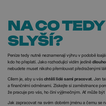
NA CO TED
SLYŠÍ?
Peníze tedy nutně neznamenají výhru v podobě loajá
kdo ho přeplatí. Jako rozhodující vidím jedině
dlouho
nebudete muset nikoho přemlouvat předraženými lák
Cílem je, aby u vás
chtěli lidé sami pracovat
. Jen t
a finančními odměnami. Získejte si zaměstnance po
že pracuje pro vás, ho činí výjimečným. Ať může být h
Jak zapracovat na svém dobrém jménu a čemu se na