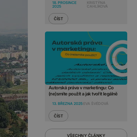
18. PROSINCE
KRISTÝNA
2025
CAHLÍKOVÁ
ČÍST
Autorská práva v marketingu: Co
(ne)smíte použít a jak tvořit legálně
13. BŘEZNA 2025
EVA ŠVÉDOVÁ
ČÍST
VŠECHNY ČLÁNKY