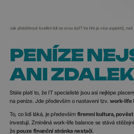
Jak přetáhnout kvalitní lidi na svou loď? Ve hře je více aspektů, než
PENÍZE NE
ANI ZDALE
Stále platí to, že IT specialisté jsou asi nejlépe place
na peníze. Jde především o nastavení tzv.
work-life
To, co lidi láká, je především
firemní kultura, pověs
investují. Zmíněná work-life balance se stává stěžejn
že
pouze finanční stránka nestačí
.