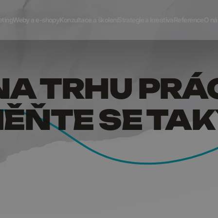
SIL NA 
eting
Weby a e-shopy
Konzultace a školení
Strategie a kreativa
Reference
O ná
NA TRHU PRÁ
MĚŇTE SE TAK