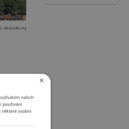
j: wikipedia.org
)
×
pracovní IT
Používáním našich
ven?
i používání
 některé osobní