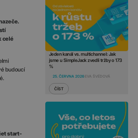
chazeče.
stí
k celé
Jeden kanál vs. multichannel: Jak
jsme u SimpleJack zvedli tržby o 173
elmi
%
vé budoucí
25. ČERVNA 2026
EVA ŠVÉDOVÁ
é.
ČÍST
et start-