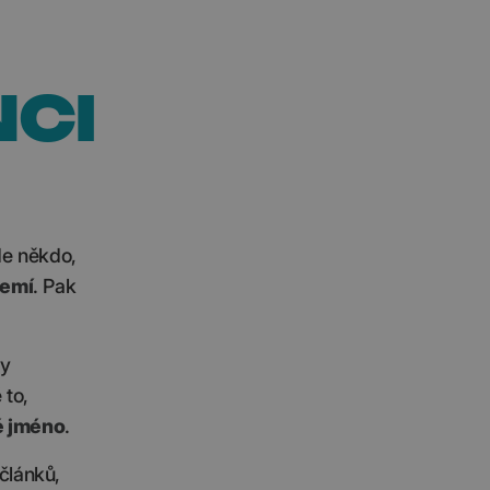
NCI
de někdo,
zemí
. Pak
ty
 to,
é jméno
.
článků,