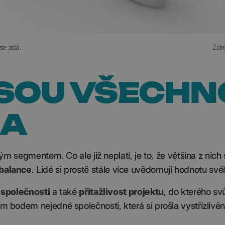
 se zdá.
Zdr
JSOU VŠECHN
KA
ným segmentem. Co ale již neplatí, je to, že většina z nich 
 balance
. Lidé si prostě stále více uvědomují hodnotu své
t společnosti
a také
přitažlivost projektu
, do kterého sv
ím bodem nejedné společnosti, která si prošla vystřízlivěn