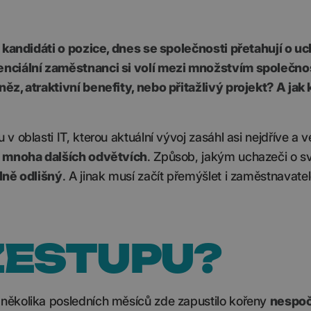
i kandidáti o pozice, dnes se společnosti přetahují o u
enciální zaměstnanci si volí mezi množstvím společno
ěz, atraktivní benefity, nebo přitažlivý projekt? A jak 
 oblasti IT, kterou aktuální vývoj zasáhl asi nejdříve a v
v
mnoha dalších odvětvích
. Způsob, jakým uchazeči o s
lně odlišný
. A jinak musí začít přemýšlet i zaměstnavatel
ZESTUPU?
několika posledních měsíců zde zapustilo kořeny
nespoč