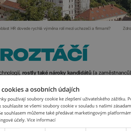
oblast HR dovede rychlá výměna rolí mezi uchazeči a firmami?
Zdro
 ROZTÁČÍ
chnologií,
rostly také nároky kandidátů
(a zaměstnanců
městnance, na tuto strategii přistoupily a celý brněnský 
 cookies a osobních údajích
ky používají soubory cookie ke zlepšení uživatelského zážitku. 
ínky a pokud se jim práce znelíbí, odcházejí. Jak z toho 
 souhlasíte se všemi soubory cookie v souladu s našimi zásadam
nepřitažlivější
.
 Se souhlasem můžeme také předávat marketingovým platformám
ingové účely.
Více informací