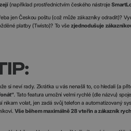
zejí
(například prostřednictvím českého nástroje
SmartL
třeba jen Českou poštu (což může zákazníky odradit)? Vy
ožděné platby (Twisto)? To vše
zjednodušuje zákazníkov
IP:
 si neví rady. Zkrátka u vás nenašli to, co hledali (a při
fonát“
. Tato featura umožní velmi rychlé (dle názvu) spoje
 nikam volat, jen zadá svůj telefon a automatizovaný sy
níkovi.
Vše během maximálně 28 vteřin a zákazník rychle