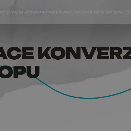
LIZACE
eting
Weby a e-shopy
Konzultace a školení
Strategie a kreativa
Reference
O ná
ACE KONVER
HOPU