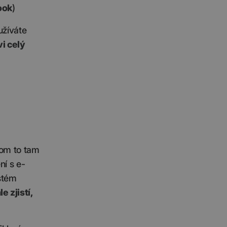
ook
)
užíváte
i celý
tom to tam
ní s e-
stém
 zjistí,