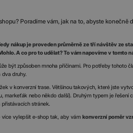
-shopu? Poradíme vám, jak na to, abyste konečně d
edy nákup je proveden průměrně ze tří návštěv ze sta
Mohlo. A co pro to udělat? To vám napovíme v tomto 
ůže být způsoben mnoha příčinami. Pro potřeby tohoto č
 dva druhy.
 v konverzní trase. Většinou takových, které jste vytvoř
ngu, markeťák nebo někdo další). Druhým typem je řešení
přistávacích stránek.
ě více vylepšit e-shop tak, aby vám
konverzní poměr vzr