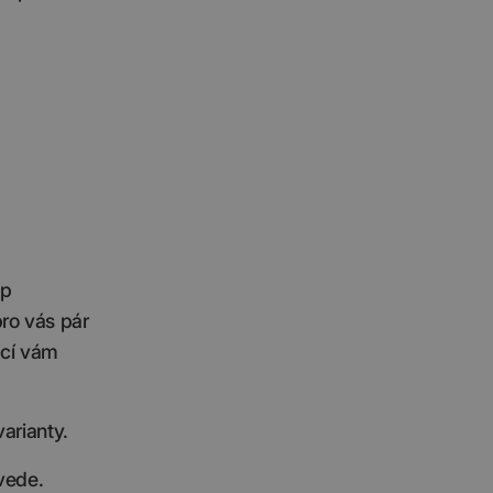
op
ro vás pár
ací vám
arianty.
vede.