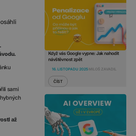
osáhli
.
Když vás Google vypne: Jak nahodit
návodu.
návštěvnost zpět
lánku
16. LISTOPADU 2025
MILOŠ ZAVADIL
ČÍST
ili sami
 chybných
ostl až