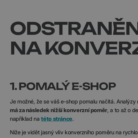
ODSTRANĚNÍ
NA KONVERZ
1. POMALÝ E-SHOP
Je možné, že se váš e-shop pomalu načítá. Analýzy 
má za následek nižší konverzní poměr
, a to až o d
například na
této stránce
.
Níže je vidět jasný vliv konverzního poměru na rychlo