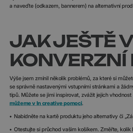
a naveďte (odkazem, bannerem) na alternativní produ
JAK JEŠTĚ 
KONVERZNÍ
Výše jsem zmínil několik problémů, za které si můžet
se správně nastavenými vstupními stránkami a žád
tipů. Můžete se jimi inspirovat, zvážit jejich vhodno
můžeme v In creative pomoci
.
•
Nabídněte na kartě produktu jeho alternativy či „Zá
•
Otestujte si průchod vašim košíkem. Změřte, kolik l