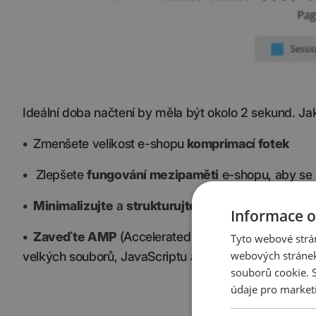
Ideální doba načtení by měla být okolo 2 sekund. Jak
•
Zmenšete velikost e-shopu
komprimací fotek
•
Zlepšete
fungování mezipaměti
e-shopu, aby se 
•
Minimalizujte
a
strukturujte kód webu
Informace o
•
Zaveďte AMP
(Accelerated Mobile Pages), tedy 
Tyto webové strán
webových stránek
velkých souborů, JavaScriptu atd.
souborů cookie.
údaje pro market