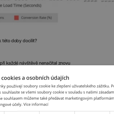
 této doby docílit?
při každé návštěvě nenačítal znovu
 cookies a osobních údajích
poskytněte vyhledávačům alternativní verzi svého e-shop
ky používají soubory cookie ke zlepšení uživatelského zážitku. 
 souhlasíte se všemi soubory cookie v souladu s našimi zásadam
 Se souhlasem můžeme také předávat marketingovým platformám
ingové účely.
Více informací