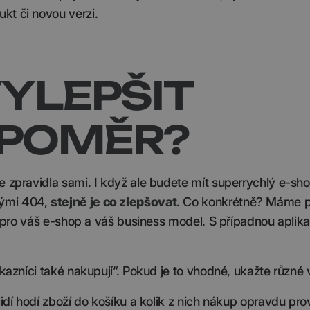
kt či novou verzi.
VYLEPŠIT
 POMĚR?
e zpravidla sami. I když ale budete mít superrychlý e-sh
nými 404,
stejně je co zlepšovat
. Co konkrétně? Máme p
st pro váš e-shop a váš business model. S případnou aplik
kazníci také nakupují“. Pokud je to vhodné, ukažte různé v
idí hodí zboží do košíku a kolik z nich nákup opravdu pro