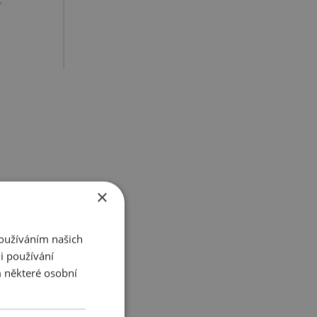
×
u bez
Používáním našich
i používání
 některé osobní