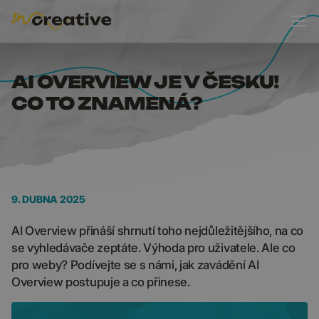
AI OVERVIEW JE V ČE
AI OVERVIEW JE V ČESKU!
CO TO ZNAMENÁ?
9. DUBNA 2025
AI Overview přináší shrnutí toho nejdůležitějšího, na co
se vyhledávače zeptáte. Výhoda pro uživatele. Ale co
pro weby? Podívejte se s námi, jak zavádění AI
Overview postupuje a co přinese.