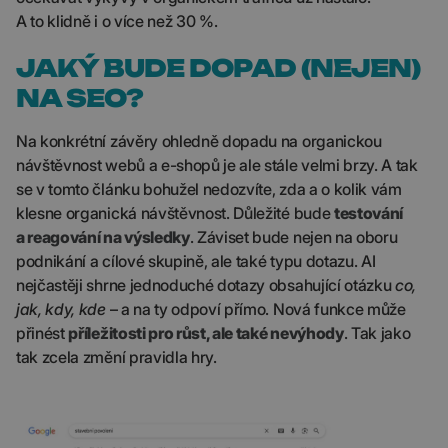
A to klidně i o více než 30 %.
JAKÝ BUDE DOPAD (NEJEN)
NA SEO?
Na konkrétní závěry ohledně dopadu na organickou
návštěvnost webů a e-shopů je ale stále velmi brzy. A tak
se v tomto článku bohužel nedozvíte, zda a o kolik vám
klesne organická návštěvnost. Důležité bude
testování
a reagování na výsledky
. Záviset bude nejen na oboru
podnikání a cílové skupině, ale také typu dotazu. AI
nejčastěji shrne jednoduché dotazy obsahující otázku
co,
jak, kdy, kde
– a na ty odpoví přímo. Nová funkce může
přinést
příležitosti pro růst, ale také nevýhody
. Tak jako
tak zcela změní pravidla hry.