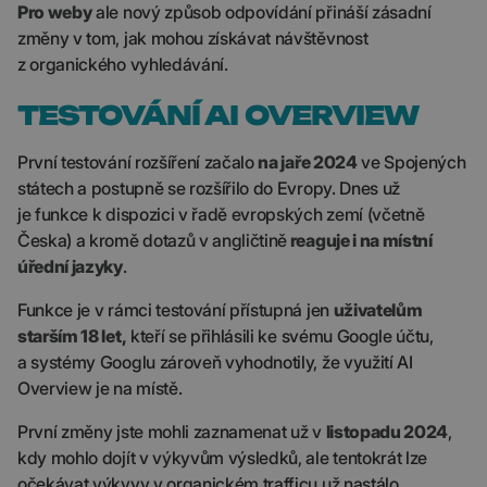
Pro weby
ale nový způsob odpovídání přináší zásadní
změny v tom, jak mohou získávat návštěvnost
z organického vyhledávání.
TESTOVÁNÍ AI OVERVIEW
První testování rozšíření začalo
na jaře 2024
ve Spojených
státech a postupně se rozšířilo do Evropy. Dnes už
je funkce k dispozici v řadě evropských zemí (včetně
Česka) a kromě dotazů v angličtině
reaguje i na místní
úřední jazyky
.
Funkce je v rámci testování přístupná jen
uživatelům
starším 18 let,
kteří se přihlásili ke svému Google účtu,
a systémy Googlu zároveň vyhodnotily, že využití AI
Overview je na místě.
První změny jste mohli zaznamenat už v
listopadu 2024
,
kdy mohlo dojít v výkyvům výsledků, ale tentokrát lze
očekávat výkyvy v organickém trafficu už nastálo.