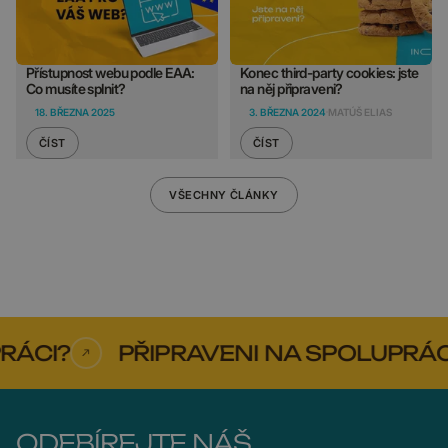
Přístupnost webu podle EAA:
Konec third-party cookies: jste
Co musíte splnit?
na něj připraveni?
18. BŘEZNA 2025
3. BŘEZNA 2024
MATÚŠ ELIAS
ČÍST
ČÍST
VŠECHNY ČLÁNKY
ÁCI?
PŘIPRAVENI NA SPOLUPRÁCI?
ODEBÍREJTE NÁŠ