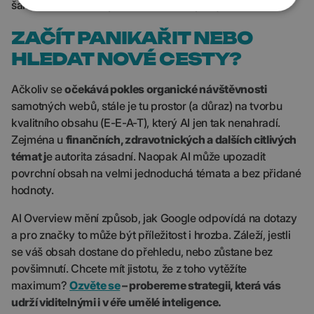
šance, že z těchto výsledků k vám doputují uživatelé.
ZAČÍT PANIKAŘIT NEBO
HLEDAT NOVÉ CESTY?
Ačkoliv se
očekává pokles organické návštěvnosti
samotných webů, stále je tu prostor (a důraz) na tvorbu
kvalitního obsahu (E-E-A-T), který AI jen tak nenahradí.
Zejména u
finančních, zdravotnických a dalších citlivých
témat j
e autorita zásadní. Naopak AI může upozadit
povrchní obsah na velmi jednoduchá témata a bez přidané
hodnoty.
AI Overview mění způsob, jak Google odpovídá na dotazy
a pro značky to může být příležitost i hrozba. Záleží, jestli
se váš obsah dostane do přehledu, nebo zůstane bez
povšimnutí. Chcete mít jistotu, že z toho vytěžíte
maximum?
Ozvěte se
– probereme strategii, která vás
udrží viditelnými i v éře umělé inteligence.