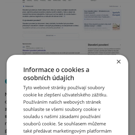
×
Informace o cookies a
osobních údajích
CO S TÍM?
Tyto webové stránky používají soubory
Na to zatím
návod neexistuje
. Aktuálně ale
cookie ke zlepšení uživatelského zážitku.
doporučujeme
sledovat data
a pravidelně
vyhodnocovat
Používáním našich webových stránek
změny
v organické návštěvnosti. Možností je i
zaměřit
souhlasíte se všemi soubory cookie v
se na hlubší a odbornější témata
– AI přehledy zatím
souladu s našimi zásadami používání
nezvládají vše, a právě tam je šance je o krok
souborů cookie. Se souhlasem můžeme
předběhnout. A v neposlední řadě nezapomínat
budovat
také předávat marketingovým platformám