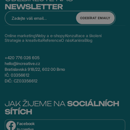
NEWSLETTER
ODEBÍRAT EMAILY
Online marketing
Weby a e-shopy
Konzultace a školení
Strategie a kreativita
Reference
O nás
Kariéra
Blog
+420 776 026 605
hello@increative.cz
Bratislavská 918/22, 602 00 Brno
IČ: 03356612
DIČ: CZ03356612
JAK ŽIJEME NA
SOCIÁLNÍCH
SÍTÍCH
Facebook
In creative