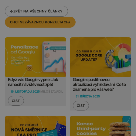
ZPĚT NA VŠECHNY ČLÁNKY
CHCI NEZÁVAZNOU KONZULTACI
Když vás Google vypne: Jak
Google spustil novou
nahodit návštěvnost zpět
aktualizaci vyhledávání. Co to
znamená pro váš web?
16. LISTOPADU 2025
MILOŠ ZAVADIL
31. BŘEZNA 2025
ČÍST
ČÍST