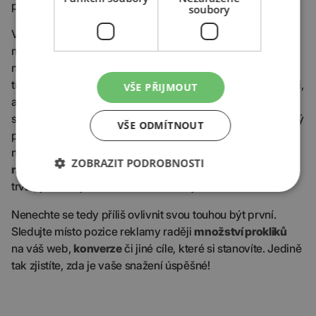
pokud to
přináší požadované výsledky
.
soubory
Velmi často se setkáváme spíše s případy, kdy jsou
mnohem efektivnější slova, která jsou v průměru umístěna
na
nižší pozici
. Tato efektivita je způsobena především
tím, že cena za proklik není tak vysoká jako na první pozici,
VŠE PŘIJMOUT
ale stále se naše reklama může zobrazovat v horní části
stránky, kde
dostatečně upoutá
pozornost
toho, kdo daný
VŠE ODMÍTNOUT
produkt či službu vyhledává. Pokud navíc můžete
nabídnout
něco víc
než konkurence či máte
chytlavě
ZOBRAZIT PODROBNOSTI
napsanou reklamu
, nemusíte na první pozici tvrdošíjně
trvat, protože potenciální klient si stejně zvolí vás.
Nenechte se tedy příliš ovlivnit svou touhou být první.
Sledujte místo pozice reklamy raději
množství prokliků
na váš web,
konverze
či jiné cíle, které si stanovíte. Jedině
tak zjistíte, zda je vaše snažení úspěšné!