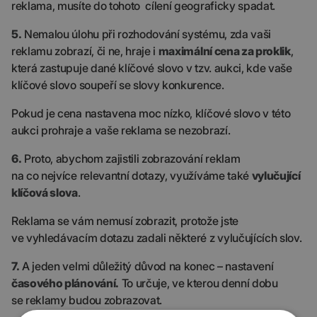
reklama, musíte do tohoto cílení geograficky spadat.
5.
Nemalou úlohu při rozhodování systému, zda vaši
reklamu zobrazí, či ne, hraje i
maximální cena za proklik
,
která zastupuje dané klíčové slovo v tzv. aukci, kde vaše
klíčové slovo soupeří se slovy konkurence.
Pokud je cena nastavena moc nízko, klíčové slovo v této
aukci prohraje a vaše reklama se nezobrazí.
6.
Proto, abychom zajistili zobrazování reklam
na co nejvíce relevantní dotazy, využíváme také
vylučující
klíčová slova
.
Reklama se vám nemusí zobrazit, protože jste
ve vyhledávacím dotazu zadali některé z vylučujících slov.
7.
A jeden velmi důležitý důvod na konec – nastavení
časového plánování.
To určuje, ve kterou denní dobu
se reklamy budou zobrazovat.