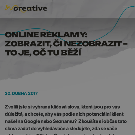
ONLINE REKLAMY: ZOBRA
ONLINE REKLAMY:
ZOBRAZIT, ČI NEZOBRAZIT –
TO JE, OČ TU BĚŽÍ
20. DUBNA 2017
Zvolili jste si vybraná klíčová slova, která jsou pro vás
důležitá, a chcete, aby vás podle nich potenciální klient
našel na Google nebo Seznamu? Zkoušíte si občas tato
slova zadat do vyhledávače a sledujete, zda se vaše