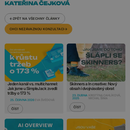
KATEŘINA ČEJKOVÁ
ZPĚT NA VŠECHNY ČLÁNKY
CHCI NEZÁVAZNOU KONZULTACI
Jeden kanál vs. multichannel:
Skinners a In creative: Nový
Jak jsme u SimpleJack zvedli
obsah i dvojnásobný obrat
tržby o 173 %
23. DUBNA
KRISTÝNA CAHLÍKOVÁ,
2025
MICHAL ŠÍMA
25. ČERVNA 2026
EVA ŠVÉDOVÁ
ČÍST
ČÍST