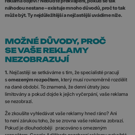
reklama objeví? Nebuďte překvapeni, pokud se tak
náhodou nestane – existuje mnoho důvodů, proč to tak
může být. Ty nejdůležitější a nejčastější uvádíme níže.
MOŽNÉ DŮVODY, PROČ
SE VAŠE REKLAMY
NEZOBRAZUJÍ
1.
Nejčastěji se setkáváme s tím, že specialisté pracují
s
omezeným rozpočtem
, který musí rovnoměrně rozdělit
na dané období. To znamená, že denní útraty jsou
limitovány a pokud dojde k jejich vyčerpání, vaše reklama
se nezobrazí.
Že zkoušíte vyhledávat vaše reklamy hned ráno? Ani
to není zárukou toho, že se zrovna vaše reklama zobrazí.
Pokud je dlouhodoběji pracováno s omezeným