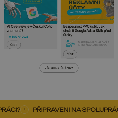
AI Overview je v Česku! Co to
Bezpečnost PPC účtů: Jak
znamená?
chránit Google Ads a Sklik před
útoky
9. DUBNA 2025
20.
MARTINA MACHALOVÁ &
ÚNORA
ČÍST
KRISTÝNA CAHLÍKOVÁ
2025
ČÍST
VŠECHNY ČLÁNKY
RÁCI?
PŘIPRAVENI NA SPOLUPRÁCI