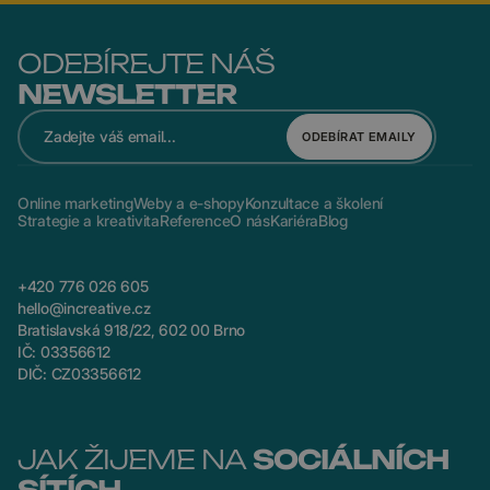
ODEBÍREJTE NÁŠ
NEWSLETTER
ODEBÍRAT EMAILY
Online marketing
Weby a e-shopy
Konzultace a školení
Strategie a kreativita
Reference
O nás
Kariéra
Blog
+420 776 026 605
hello@increative.cz
Bratislavská 918/22, 602 00 Brno
IČ: 03356612
DIČ: CZ03356612
JAK ŽIJEME NA
SOCIÁLNÍCH