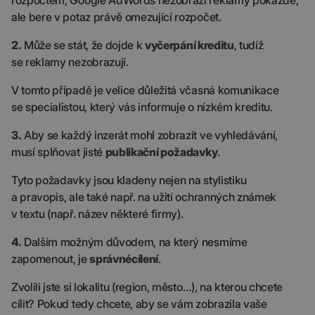
rozpočtem, Google AdWords nezobrazí reklamy pokaždé,
ale bere v potaz právě omezující rozpočet.
2.
Může se stát, že dojde k
vyčerpání kreditu
, tudíž
se reklamy nezobrazují.
V tomto případě je velice důležitá včasná komunikace
se specialistou, který vás informuje o nízkém kreditu.
3.
Aby se každý inzerát mohl zobrazit ve vyhledávání,
musí splňovat jisté
publikační požadavky
.
Tyto požadavky jsou kladeny nejen na stylistiku
a pravopis, ale také např. na užití ochranných známek
v textu (např. název některé firmy).
4.
Dalším možným důvodem, na který nesmíme
zapomenout, je
správné
cílení
.
Zvolili jste si lokalitu (region, město…), na kterou chcete
cílit? Pokud tedy chcete, aby se vám zobrazila vaše