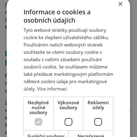
×
Specialista může pro lepší výkon kampaní a eliminaci
Informace o cookies a
nerelevantních prokliků omezit zobrazování reklamy
osobních údajích
z hlediska času. Tím navíc šetří daný rozpočet na dobu,
která je z hlediska potenciálních klientů přínosnější.
Tyto webové stránky používají soubory
cookie ke zlepšení uživatelského zážitku.
Používáním našich webových stránek
souhlasíte se všemi soubory cookie v
PRVNÍ NEZNAMENÁ
souladu s našimi zásadami používání
NEJLEPŠÍ
souborů cookie. Se souhlasem můžeme
také předávat marketingovým platformám
Probrali jsme si základní důvody, proč svoji reklamu
některé osobní údaje pro marketingové
nemusíte vždy vidět, podívejme se nyní na to, proč není
účely.
Více informací
vždy nejdůležitější zobrazení vaší reklamy na první pozici.
Nezbytně
Výkonové
Reklamní
Zní to velice hezky – vidět svoji reklamu na 1. místě
nutné
soubory
účely
ve vyhledávání, že? Ale je efektivní se o to za každou cenu
soubory
snažit? Možná tušíte správnou odpověď – není. Pamatujte,
že z hlediska výkonnosti kampaní a reklam není až tak
důležité, zda jsem zrovna na první nebo čtvrté pozici,
Funkční soubory
Nezařazené