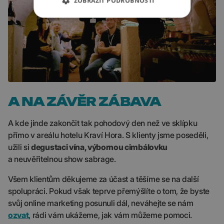
ZOBRAZIT PODROBNOSTI
A NA ZÁVĚR ZÁBAVA
A kde jinde zakončit tak pohodový den než ve sklípku
přímo v areálu hotelu Kraví Hora. S klienty jsme poseděli,
užili si
degustaci vína, výbornou cimbálovku
a neuvěřitelnou show sabrage.
Všem klientům děkujeme za účast a těšíme se na další
spolupráci. Pokud však teprve přemýšlíte o tom, že byste
svůj online marketing posunuli dál, neváhejte se nám
ozvat
, rádi vám ukážeme, jak vám můžeme pomoci.