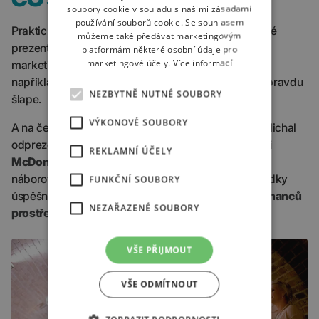
soubory cookie v souladu s našimi zásadami
používání souborů cookie. Se souhlasem
Praktické výsledky a jasná čísla. O to se opřel při své
můžeme také předávat marketingovým
prezentaci náš
marketingový ředitel Michal
. Online
platformám některé osobní údaje pro
marketingové účely.
Více informací
marketing u našich dlouhodobých klientů, jako jsou
například AZ Pneu nebo Originální tonery.cz, totiž opravdu
NEZBYTNĚ NUTNÉ SOUBORY
šlape.
VÝKONOVÉ SOUBORY
A na čem jsme začali dělat poměrně nedávno? To Michal
odprezentoval spolu s
HR manažerkou společnosti
REKLAMNÍ ÚČELY
McDonald’s
, která si vybrala In creative pro tvorbu
náborových kampaní. Společně všem ukázali výsledky
FUNKČNÍ SOUBORY
úspěšné zářijové kampaně cílené na
nábor zaměstnanců
NEZAŘAZENÉ SOUBORY
prostřednictvím sociálních sítí.
VŠE PŘIJMOUT
VŠE ODMÍTNOUT