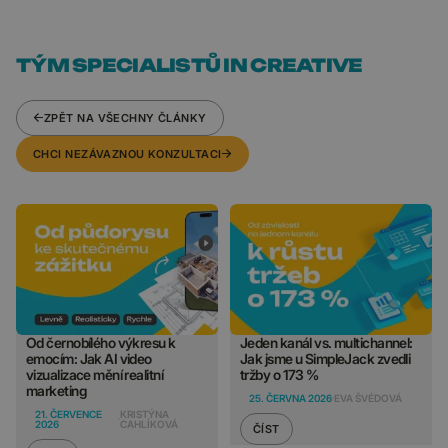
TÝM SPECIALISTŮ IN CREATIVE
ZPĚT NA VŠECHNY ČLÁNKY
CHCI NEZÁVAZNOU KONZULTACI
Od černobílého výkresu k
Jeden kanál vs. multichannel:
emocím: Jak AI video
Jak jsme u SimpleJack zvedli
vizualizace mění realitní
tržby o 173 %
marketing
25. ČERVNA 2026
EVA ŠVÉDOVÁ
21. ČERVENCE
KRISTÝNA
2026
CAHLÍKOVÁ
ČÍST