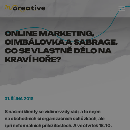
ONLINE MARKETING, C
ONLINE MARKETING,
CIMBÁLOVKA A SABRAGE.
CO SE VLASTNĚ DĚLO NA
KRAVÍ HOŘE?
31. ŘÍJNA 2018
S našimi klienty se vidíme vždy rádi, a to nejen
na obchodních či organizačních schůzkách, ale
i při neformálních příležitostech. A ve čtvrtek 18. 10.