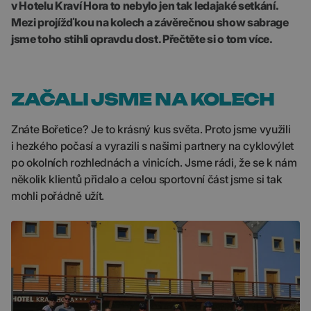
v Hotelu Kraví Hora to nebylo jen tak ledajaké setkání.
Mezi projížďkou na kolech a závěrečnou show sabrage
jsme toho stihli opravdu dost. Přečtěte si o tom více.
ZAČALI JSME NA KOLECH
Znáte Bořetice? Je to krásný kus světa. Proto jsme využili
i hezkého počasí a vyrazili s našimi partnery na cyklovýlet
po okolních rozhlednách a vinicích. Jsme rádi, že se k nám
několik klientů přidalo a celou sportovní část jsme si tak
mohli pořádně užít.