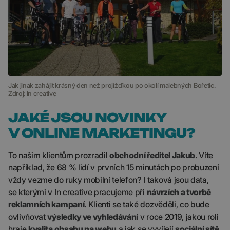
Jak jinak zahájit krásný den než projížďkou po okolí malebných Bořetic.
Zdroj: In creative
JAKÉ JSOU NOVINKY
V ONLINE MARKETINGU?
To našim klientům prozradil
obchodní ředitel Jakub
. Víte
například, že 68 % lidí v prvních 15 minutách po probuzení
vždy vezme do ruky mobilní telefon? I taková jsou data,
se kterými v In creative pracujeme při
návrzích a tvorbě
reklamních kampaní
. Klienti se také dozvěděli, co bude
ovlivňovat
výsledky ve vyhledávání
v roce 2019, jakou roli
hraje
kvalita obsahu na webu
a jak se vyvíjejí
sociální sítě
.