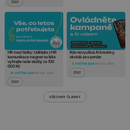
ČÍST
HR mezi řádky: Udělejte z HR
Kdo nevyužívá AI kreativy,
komunikace magnet na lidi a
okrádá se o peníze
vyhrajte naše služby za 100
5. KVĚTNA 2026
MICHAL ŠÍMA
000 Kč
ČÍST
25. KVĚTNA 2026
MICHAL ŠÍMA
ČÍST
VŠECHNY ČLÁNKY