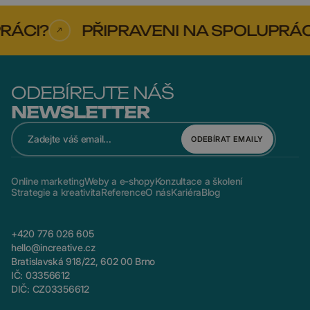
CI?
PŘIPRAVENI NA SPOLUPRÁCI?
ODEBÍREJTE NÁŠ
NEWSLETTER
ODEBÍRAT EMAILY
Online marketing
Weby a e-shopy
Konzultace a školení
Strategie a kreativita
Reference
O nás
Kariéra
Blog
+420 776 026 605
hello@increative.cz
Bratislavská 918/22, 602 00 Brno
IČ: 03356612
DIČ: CZ03356612