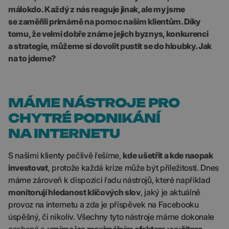
málokdo. Každý z nás reaguje jinak, ale my jsme
se zaměřili primárně na pomoc našim klientům. Díky
tomu, že velmi dobře známe jejich byznys, konkurenci
a strategie, můžeme si dovolit pustit se do hloubky. Jak
na to jdeme?
MÁME NÁSTROJE PRO
CHYTRÉ PODNIKÁNÍ
NA INTERNETU
S našimi klienty pečlivě řešíme,
kde ušetřit a kde naopak
investovat
, protože každá krize může být příležitostí. Dnes
máme zároveň k dispozici řadu nástrojů, které například
monitorují hledanost klíčových slov
, jaký je aktuálně
provoz na internetu a zda je příspěvek na Facebooku
úspěšný, či nikoliv. Všechny tyto nástroje máme dokonale