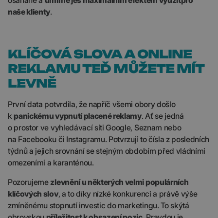
osahané a
umíme je
s maximálním efektem využít
pro
naše klienty
.
KLÍČOVÁ SLOVA A ONLINE
REKLAMU TEĎ MŮŽETE MÍT
LEVNĚ
První data potvrdila, že napříč všemi obory došlo
k
panickému vypnutí placené reklamy
. Ať se jedná
o prostor ve vyhledávací síti Google, Seznam nebo
na Facebooku či Instagramu. Potvrzují to čísla z posledních
týdnů a jejich srovnání se stejným obdobím před vládními
omezeními a karanténou.
Pozorujeme
zlevnění u některých velmi populárních
klíčových slov
, a to díky nízké konkurenci a právě výše
zmíněnému stopnutí investic do marketingu. To skýtá
obrovskou
příležitost k obsazení pozic
. Pravdou je,