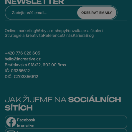
NEWSLETTER
ODEBÍRAT EMAILY
Online marketing
Weby a e-shopy
Konzultace a školení
Strategie a kreativita
Reference
O nás
Kariéra
Blog
+420 776 026 605
hello@increative.cz
Bratislavská 918/22, 602 00 Brno
IČ: 03356612
DIČ: CZ03356612
JAK ŽIJEME NA
SOCIÁLNÍCH
SÍTÍCH
Facebook
In creative