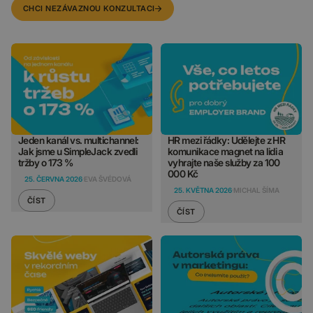
CHCI NEZÁVAZNOU KONZULTACI
Jeden kanál vs. multichannel:
HR mezi řádky: Udělejte z HR
Jak jsme u SimpleJack zvedli
komunikace magnet na lidi a
tržby o 173 %
vyhrajte naše služby za 100
000 Kč
25. ČERVNA 2026
EVA ŠVÉDOVÁ
25. KVĚTNA 2026
MICHAL ŠÍMA
ČÍST
ČÍST