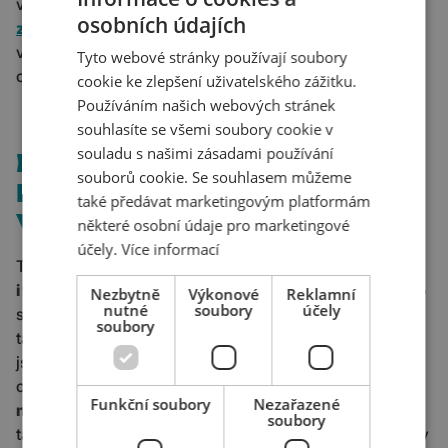
výhodnou cenu. Hledáme pro své klienty
kreativní cesty
osobních údajích
z krize
a právě teď se vám nabízí neopakovatelná šance
využít v online marketingu nejvýhodnějšího poměru
Tyto webové stránky používají soubory
cena/výkon.
cookie ke zlepšení uživatelského zážitku.
Používáním našich webových stránek
souhlasíte se všemi soubory cookie v
souladu s našimi zásadami používání
BYZNYS SE PŘESOUVÁ
souborů cookie. Se souhlasem můžeme
NA INTERNET, BUĎTE
také předávat marketingovým platformám
V PRVNÍ VLNĚ
některé osobní údaje pro marketingové
účely.
Více informací
Tato aktivita se týká úplně všech,
malých, středních
i velkých firem, ale také velkoobchodů nebo výrobců
. Pro
Nezbytně
Výkonové
Reklamní
nutné
soubory
účely
spousty značek, které se běžně účastní různých veletrhů,
soubory
tato možnost prezentace na nějakou dobu skončila. Mohli
jsme se o tom přesvědčit již v prvních týdnech, kdy byla
omezení spuštěna. Pro většinu z nich je tak
online
Funkční soubory
Nezařazené
marketing jedinou možností prezentace
. Nezapomínejte
soubory
také, že co si teď nachystáte, můžete využít později, kdyby