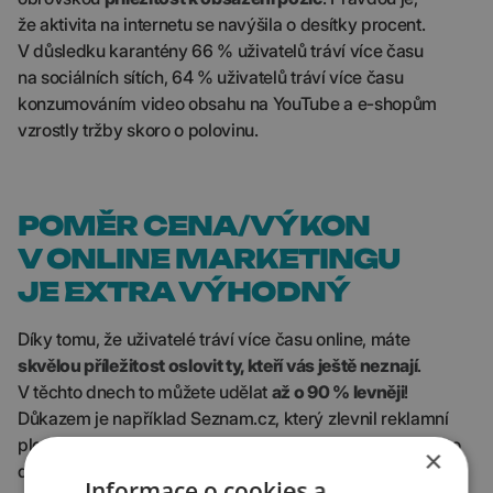
že aktivita na internetu se navýšila o desítky procent.
V důsledku karantény 66 % uživatelů tráví více času
na sociálních sítích, 64 % uživatelů tráví více času
konzumováním video obsahu na YouTube a e-shopům
vzrostly tržby skoro o polovinu.
POMĚR CENA/VÝKON
V ONLINE MARKETINGU
JE EXTRA VÝHODNÝ
Díky tomu, že uživatelé tráví více času online, máte
skvělou příležitost oslovit ty, kteří vás ještě neznají
.
V těchto dnech to můžete udělat
až o 90 % levněji
!
Důkazem je například Seznam.cz, který zlevnil reklamní
plochy na svých webech až o 90 % a umožňuje tak v této
×
době
cílit na ty správné zákazníky
za neskutečně
Informace o cookies a