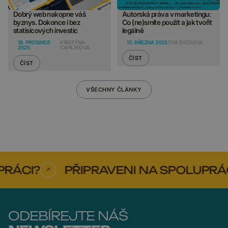
Dobrý web nakopne váš
Autorská práva v marketingu:
byznys. Dokonce i bez
Co (ne)smíte použít a jak tvořit
statisícových investic
legálně
18. PROSINCE
KRISTÝNA
13. BŘEZNA 2025
EVA ŠVÉDOVÁ
2025
CAHLÍKOVÁ
ČÍST
ČÍST
VŠECHNY ČLÁNKY
RÁCI?
PŘIPRAVENI NA SPOLUPRÁCI
ODEBÍREJTE NÁŠ