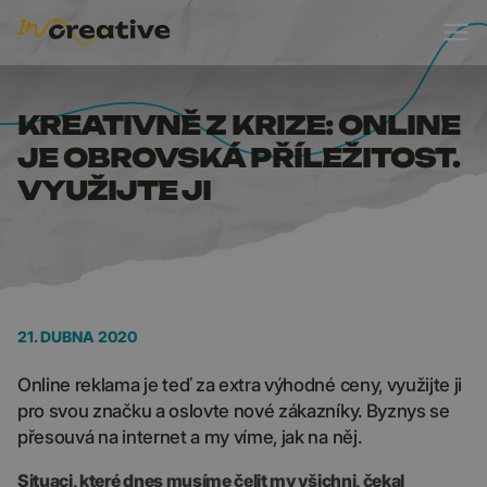
KREATIVNĚ Z KRIZE: O
KREATIVNĚ Z KRIZE: ONLINE
JE OBROVSKÁ PŘÍLEŽITOST.
VYUŽIJTE JI
21. DUBNA 2020
Online reklama je teď za extra výhodné ceny, využijte ji
pro svou značku a oslovte nové zákazníky. Byznys se
přesouvá na internet a my víme, jak na něj.
Situaci, které dnes musíme čelit my všichni, čekal