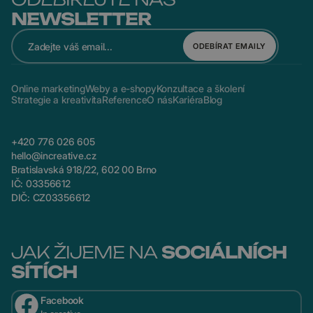
NEWSLETTER
ODEBÍRAT EMAILY
Online marketing
Weby a e-shopy
Konzultace a školení
Strategie a kreativita
Reference
O nás
Kariéra
Blog
+420 776 026 605
hello@increative.cz
Bratislavská 918/22, 602 00 Brno
IČ: 03356612
DIČ: CZ03356612
JAK ŽIJEME NA
SOCIÁLNÍCH
SÍTÍCH
Facebook