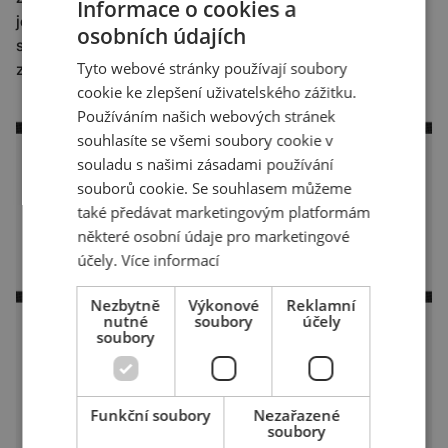
Informace o cookies a
jejich propojení. Pak už je jen na vás, jak si vyhrajete
osobních údajích
s obsahem a se vzhledem. Pro lepší zážitek doporučuji
Tyto webové stránky používají soubory
zadat tvorbu bannerů grafikovi.
cookie ke zlepšení uživatelského zážitku.
Používáním našich webových stránek
souhlasíte se všemi soubory cookie v
souladu s našimi zásadami používání
souborů cookie. Se souhlasem můžeme
také předávat marketingovým platformám
některé osobní údaje pro marketingové
účely.
Více informací
Nezbytně
Výkonové
Reklamní
nutné
soubory
účely
soubory
Funkční soubory
Nezařazené
soubory