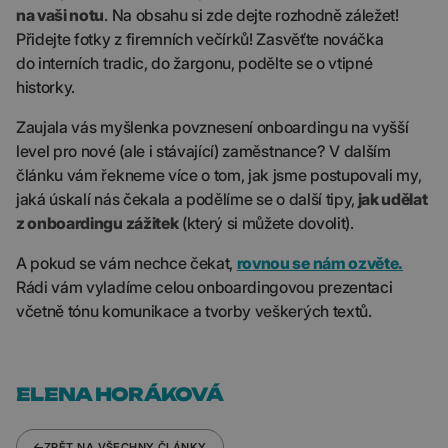
na vaši notu
. Na obsahu si zde dejte rozhodně záležet!
Přidejte fotky z firemních večírků! Zasvěťte nováčka
do interních tradic, do žargonu, podělte se o vtipné
historky.
Zaujala vás myšlenka povznesení onboardingu na vyšší
level pro nové (ale i stávající) zaměstnance? V dalším
článku vám řekneme více o tom, jak jsme postupovali my,
jaká úskalí nás čekala a podělíme se o další tipy,
jak udělat
z onboardingu zážitek
(který si můžete dovolit).
A pokud se vám nechce čekat,
rovnou se nám ozvěte.
Rádi vám vyladíme celou onboardingovou prezentaci
včetně tónu komunikace a tvorby veškerých textů.
ELENA HORÁKOVÁ
ZPĚT NA VŠECHNY ČLÁNKY