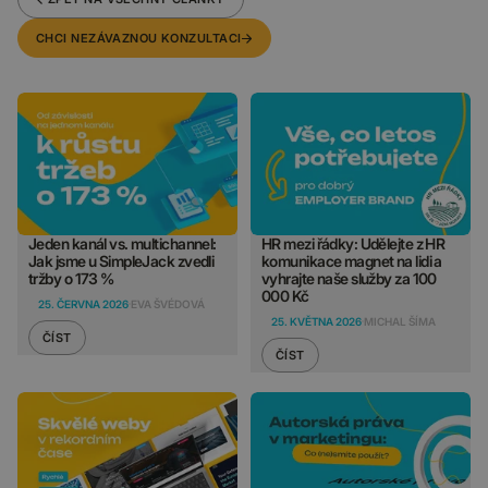
CHCI NEZÁVAZNOU KONZULTACI
Jeden kanál vs. multichannel:
HR mezi řádky: Udělejte z HR
Jak jsme u SimpleJack zvedli
komunikace magnet na lidi a
tržby o 173 %
vyhrajte naše služby za 100
000 Kč
25. ČERVNA 2026
EVA ŠVÉDOVÁ
25. KVĚTNA 2026
MICHAL ŠÍMA
ČÍST
ČÍST