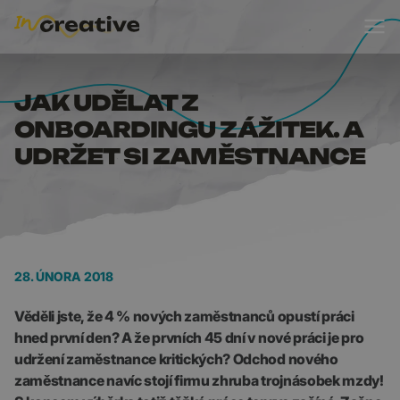
JAK UDĚLAT Z ONBOAR
JAK UDĚLAT Z
ONBOARDINGU ZÁŽITEK. A
UDRŽET SI ZAMĚSTNANCE
28. ÚNORA 2018
Věděli jste, že 4 % nových zaměstnanců opustí práci
hned první den? A že prvních 45 dní v nové práci je pro
udržení zaměstnance kritických? Odchod nového
zaměstnance navíc stojí firmu zhruba trojnásobek mzdy!