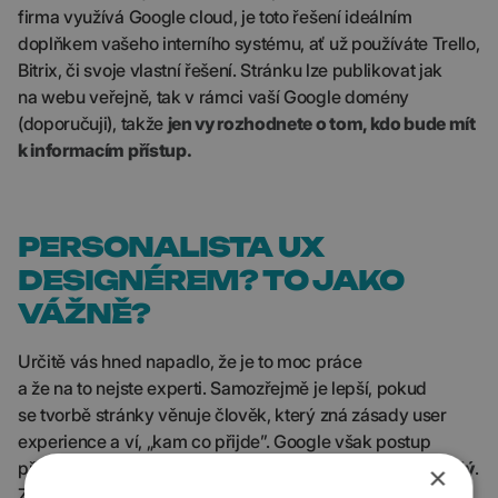
firma využívá Google cloud, je toto řešení ideálním
doplňkem vašeho interního systému, ať už používáte Trello,
Bitrix, či svoje vlastní řešení. Stránku lze publikovat jak
na webu veřejně, tak v rámci vaší Google domény
(doporučuji), takže
jen vy rozhodnete o tom, kdo bude mít
k informacím přístup.
PERSONALISTA UX
DESIGNÉREM? TO JAKO
VÁŽNĚ?
Určitě vás hned napadlo, že je to moc práce
a že na to nejste experti. Samozřejmě je lepší, pokud
se tvorbě stránky věnuje člověk, který zná zásady user
experience a ví, „kam co přijde”. Google však postup
přizpůsobil tak, že
tvorbu základní stránky zvládne každý
.
×
Základem je vytvoření stránek a podstránek, případně