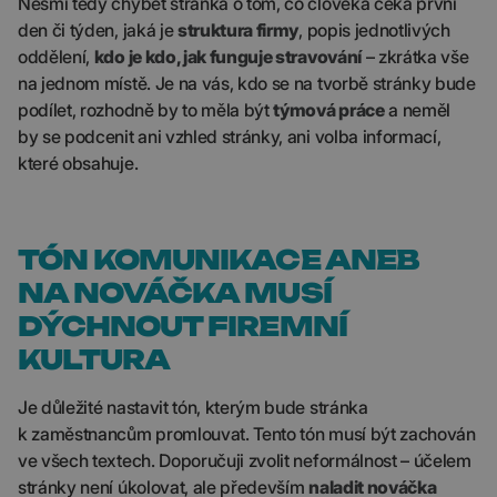
Nesmí tedy chybět stránka o tom, co člověka čeká první
den či týden, jaká je
struktura firmy
, popis jednotlivých
oddělení,
kdo je kdo, jak funguje stravování
– zkrátka vše
na jednom místě. Je na vás, kdo se na tvorbě stránky bude
podílet, rozhodně by to měla být
týmová práce
a neměl
by se podcenit ani vzhled stránky, ani volba informací,
které obsahuje.
TÓN KOMUNIKACE ANEB
NA NOVÁČKA MUSÍ
DÝCHNOUT FIREMNÍ
KULTURA
Je důležité nastavit tón, kterým bude stránka
k zaměstnancům promlouvat. Tento tón musí být zachován
ve všech textech. Doporučuji zvolit neformálnost – účelem
stránky není úkolovat, ale především
naladit nováčka