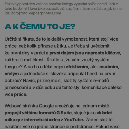
Takto by první den vašeho nového kolegy vypadat spíše neměl. I tak z
toho bude mít hlavu jako pátrací balón, zpříjemněte mu nástup, jak jen to
jde. Zdroj foto: depositphotos.com
A K ČEMU TO JE?
Určitě si říkáte, že to je další vymoženost, která stojí více
práce, než kolik přinese užitku. Je třeba si uvědomit,
že první dny v práci a
první dojem jsou naprosto klíčové
,
roli hrají i maličkosti. Říkáte si, že vám zajetý systém
funguje? A co ho udělat nejen
efektivním
, ale i
osobním,
vřelým
a jednoduše si člověka připoutat hned na první
dobrou? Navíc, přiznejme si, složitý systém e-mailů
je neosobní a v důsledku dá tento styl komunikace daleko
více práce.
Webová stránka Google umožňuje na jednom místě
propojit většinu formátů G Suite
, stejně jako
vkládat
odkazy z internetu či videa z YouTube.
Žádné složité
načítání, vše na jedné stránce či podstránce. Pokud vaše