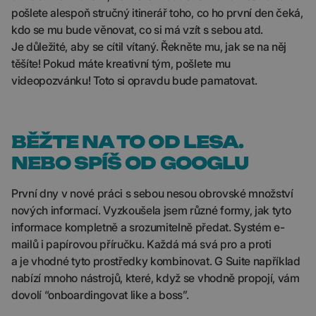
pošlete alespoň stručný itinerář toho, co ho první den čeká,
kdo se mu bude věnovat, co si má vzít s sebou atd.
Je důležité, aby se cítil vítaný. Řekněte mu, jak se na něj
těšíte! Pokud máte kreativní tým, pošlete mu
videopozvánku! Toto si opravdu bude pamatovat.
BĚŽTE NA TO OD LESA.
NEBO SPÍŠ OD GOOGLU
První dny v nové práci s sebou nesou obrovské množství
nových informací. Vyzkoušela jsem různé formy, jak tyto
informace kompletně a srozumitelně předat. Systém e-
mailů i papírovou příručku. Každá má svá pro a proti
a je vhodné tyto prostředky kombinovat. G Suite například
nabízí mnoho nástrojů, které, když se vhodně propojí, vám
dovolí “onboardingovat like a boss”.