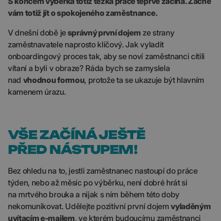
S koncem výběrka totiž těžká práce teprve začíná. Začne
vám totiž jít o spokojeného zaměstnance.
V dnešní době je
správný první dojem
ze strany
zaměstnavatele naprosto klíčový. Jak vyladit
onboardingový proces tak, aby se noví zaměstnanci cítili
vítaní a byli v obraze? Ráda bych se zamyslela
nad
vhodnou formou
, protože ta se ukazuje být hlavním
kamenem úrazu.
VŠE ZAČÍNÁ JEŠTĚ
PŘED NÁSTUPEM!
Bez ohledu na to, jestli zaměstnanec nastoupí do práce
týden, nebo až měsíc po výběrku, není dobré hrát si
na mrtvého brouka a nijak s ním během této doby
nekomunikovat. Udělejte pozitivní první dojem
vyladěným
uvítacím e-mailem
, ve kterém budoucímu zaměstnanci