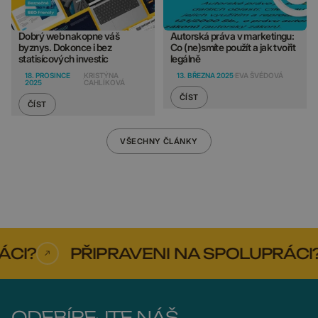
Dobrý web nakopne váš
Autorská práva v marketingu:
byznys. Dokonce i bez
Co (ne)smíte použít a jak tvořit
statisícových investic
legálně
18. PROSINCE
KRISTÝNA
13. BŘEZNA 2025
EVA ŠVÉDOVÁ
2025
CAHLÍKOVÁ
ČÍST
ČÍST
VŠECHNY ČLÁNKY
I?
PŘIPRAVENI NA SPOLUPRÁCI?
ODEBÍREJTE NÁŠ