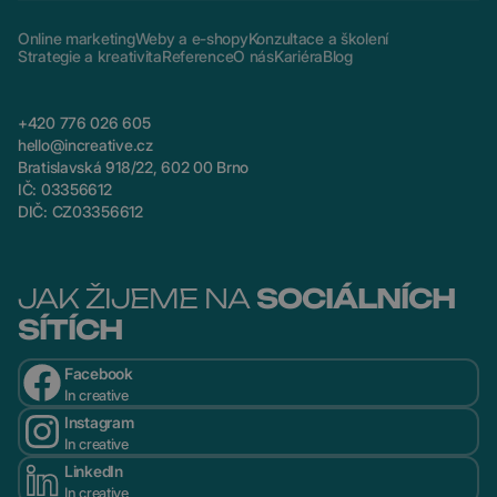
Online marketing
Weby a e-shopy
Konzultace a školení
Strategie a kreativita
Reference
O nás
Kariéra
Blog
+420 776 026 605
hello@increative.cz
Bratislavská 918/22, 602 00 Brno
IČ: 03356612
DIČ: CZ03356612
JAK ŽIJEME NA
SOCIÁLNÍCH
SÍTÍCH
Facebook
In creative
Instagram
In creative
LinkedIn
In creative