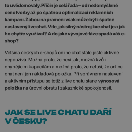
to uvědomovaly. Příčin je celá řada – od nedomyšlené
cenotvorby až po špatnou optimalizaci reklamních
kampaní. Žábou na prameni však může být i špatně
nastavený live chat. Víte, jak silný nástroj live chat je a jak
ho chytře využívat? A do jaké vývojové fáze spadá váš e-
shop?
Většina českých e-shopů online chat stále ještě aktivně
nepoužívá. Možná proto, že neví jak, možná kvůli
chybějícím kapacitám a možná proto, že netuší, že online
chat není jen nákladová položka. Při správném nastavení
a aktivním přístupu se totiž z live chatu stane
výnosová
položka
na úrovni obratu i zákaznické spokojenosti.
JAK SE LIVE CHATU DAŘÍ
V ČESKU?