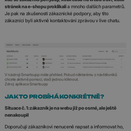
stránek na e-shopu proklikali
a mnoho dalších parametrů.
Je pak na zkušenosti zákaznické podpory, aby tito
zákazníci byli aktivně kontaktováni zprávou v live chatu.
V nástroji Smartsupp máte přehled. Pokud některému z návštěvníků
chcete aktivně pomoci, stačí jednou kliknout.
Zdroj: aplikace Smartsupp
JAK TO PROBÍHÁ KONKRÉTNĚ?
Situace č. 1:
zákazník je na webu již po
osmé, ale
ještě
nenakoupil
Doporučuji zákazníkovi nenuceně napsat a informovat ho,