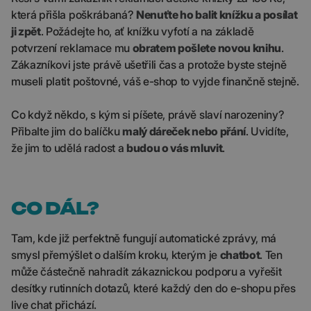
která přišla poškrábaná?
Nenuťte ho balit knížku a posílat
ji zpět
. Požádejte ho, ať knížku vyfotí a na základě
potvrzení reklamace mu
obratem pošlete novou knihu
.
Zákazníkovi jste právě ušetřili čas a protože byste stejně
museli platit poštovné, váš e-shop to vyjde finančně stejně.
Co když někdo, s kým si píšete, právě slaví narozeniny?
Přibalte jim do balíčku
malý dáreček nebo přání
. Uvidíte,
že jim to udělá radost a
budou o vás mluvit
.
CO DÁL?
Tam, kde již perfektně fungují automatické zprávy, má
smysl přemýšlet o dalším kroku, kterým je
chatbot
. Ten
může částečně nahradit zákaznickou podporu a vyřešit
desítky rutinních dotazů, které každý den do e-shopu přes
live chat přichází.