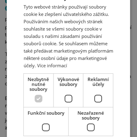
ÚROVEŇ 3: LEGRACE
Tyto webové stránky používají soubory
(A AUTOMATIZACE) ZAČÍNÁ
cookie ke zlepšení uživatelského zážitku.
Pokud již využíváte live chat aktivně, víte, že je to časově
Používáním našich webových stránek
poměrně náročná aktivita. Spoustu času spolkne sledování
souhlasíte se všemi soubory cookie v
toho, komu můžete na e-shopu pomoci, ale také samotné
souladu s našimi zásadami používání
kontaktování a komunikace s několika lidmi najednou.
souborů cookie. Se souhlasem můžeme
také předávat marketingovým platformám
Tady pomohou
automatické zprávy
. Ty se zákazníkovi
některé osobní údaje pro marketingové
zašlou ve chvíli, kdy nastane určitá událost. Tou může být
účely.
Více informací
například návštěva delší než 5 minut, pátá návštěva
za posledních 5 dní (přičemž nebyla ani jednou dokončena
Nezbytně
Výkonové
Reklamní
objednávka) atd.
nutné
soubory
účely
soubory
Bylo by časově extrémně náročné snažit se sledovat
návštěvní historii všech současných uživatelů vašeho
webu. Správně nastavenými automatickými zprávami
Funkční soubory
Nezařazené
soubory
je live chat osloví a vy už odpovídáte
jen těm, kteří mají
zájem o radu nebo pomoc
.