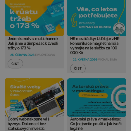
Jeden kanál vs. multichannel:
HR mezi řádky: Udělejte z HR
Jak jsme u SimpleJack zvedli
komunikace magnet na lidi a
tržby o 173 %
vyhrajte naše služby za 100
000 Kč
25. ČERVNA 2026
EVA ŠVÉDOVÁ
25. KVĚTNA 2026
MICHAL ŠÍMA
ČÍST
ČÍST
Dobrý web nakopne váš
Autorská práva v marketingu:
byznys. Dokonce i bez
Co (ne)smíte použít a jak tvořit
statisícových investic
legálně