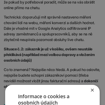
že pokud by potřeboval poradit, může se na vás obrátit
online přímo na chatu.
Technická: doporučuji mít správně nastaveno měření
chování lidí na webu, měření konverzí a dalších hodnot.
Dále je vhodné mít v Google Analytics odfiltrované IP
adresy zaměstnanců a spolupracovníků, aby se na ně
zbytečně neupírala pozornost obsluhy live chatu.
Situace č. 2: zákazník je už v košíku, ovšem neustále
překlikává (například mezi volbou dopravy a vložením
osobních údajů)
Co to znamená? Nejspíše něco hledá. A pokud ho oslovíte,
nejspíše budete schopní zákazníkovi pomoci (třeba
neviděl možnost vložit jinou fakturační adresu) a
dokončí
objednávku místo toho, aby odešel
.
×
Informace o cookies a
osobních údajích