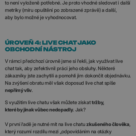
to není vyloženě potřebné. Je proto vhodné sledovat i další
metriky (míru opuštění po zobrazené zprávě) a další,
aby bylo možné je vyhodnocovat.
ÚROVEŇ 4: LIVE CHAT JAKO
OBCHODNÍ NÁSTROJ
V rámci předchozí úrovně jsme si řekli, jak využívat live
chat tak, aby zefektivnil práci jeho obsluhy. Některé
zákazníky jste zachytili a pomohli jim dokončit objednávku.
Na zvýšení obratu měl však doposud live chat spíše
nepřímý vliv
.
S využitím live chatu však můžete získat
tržby,
které by jinak vůbec nedopadly
. Jak?
V první řadě je nutné mít na live chatu
zkušeného člověka
,
který rozumí rozdílu mezi „odpovídáním na otázky