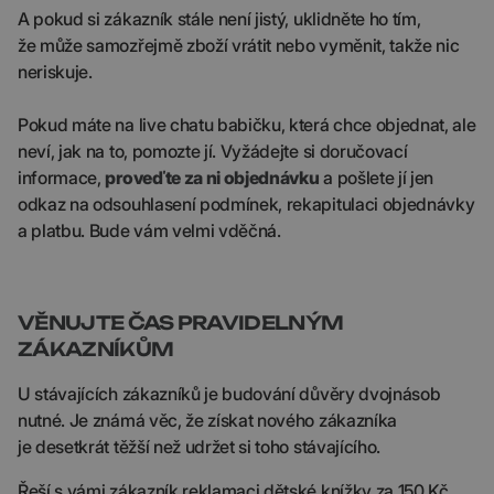
A pokud si zákazník stále není jistý, uklidněte ho tím,
že může samozřejmě zboží vrátit nebo vyměnit, takže nic
neriskuje.
Pokud máte na live chatu babičku, která chce objednat, ale
neví, jak na to, pomozte jí. Vyžádejte si doručovací
informace,
proveďte za ni objednávku
a pošlete jí jen
odkaz na odsouhlasení podmínek, rekapitulaci objednávky
a platbu. Bude vám velmi vděčná.
VĚNUJTE ČAS PRAVIDELNÝM
ZÁKAZNÍKŮM
U stávajících zákazníků je budování důvěry dvojnásob
nutné. Je známá věc, že získat nového zákazníka
je desetkrát těžší než udržet si toho stávajícího.
Řeší s vámi zákazník reklamaci dětské knížky za 150 Kč,