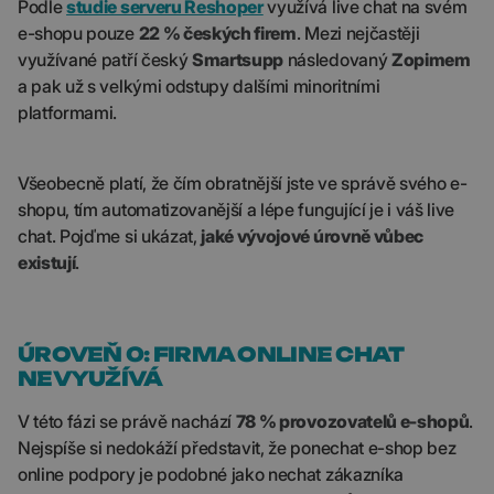
Podle
studie serveru Reshoper
využívá live chat na svém
e-shopu pouze
22 % českých firem
. Mezi nejčastěji
využívané patří český
Smartsupp
následovaný
Zopimem
a pak už s velkými odstupy dalšími minoritními
platformami.
Všeobecně platí, že čím obratnější jste ve správě svého e-
shopu, tím automatizovanější a lépe fungující je i váš live
chat. Pojďme si ukázat,
jaké vývojové úrovně vůbec
existují
.
ÚROVEŇ 0: FIRMA ONLINE CHAT
NEVYUŽÍVÁ
V této fázi se právě nachází
78 % provozovatelů e-shopů
.
Nejspíše si nedokáží představit, že ponechat e-shop bez
online podpory je podobné jako nechat zákazníka