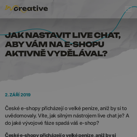
JAK NASTAVIT LIVE C
JAK NASTAVIT LIVE CHAT,
ABY VÁM NA E-SHOPU
AKTIVNĚ VYDĚLÁVAL?
2. ZÁŘÍ 2019
České e-shopy přicházejí o velké peníze, aniž by si to
uvědomovaly. Víte, jak silným nástrojem live chat je? A
do jaké vývojové fáze spadá váš e-shop?
České e-shopy přicházejí o velké peníze, aniž by si