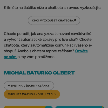
Klikněte na tlačítko níže a chatbota si rovnou vyzkoušejte.
CHCI VYZKOUŠET CHATBOTA
Chcete poradit, jak analyzovat chování návštěvníků
a vytvořit automatické zprávy pro live chat? Chcete
chatbota, který zautomatizuje komunikaci vašeho e-
shopu? Anebo s chatem teprve začínáte?
Ozvěte
se nám
a my vám pomůžeme.
MICHAL BATURKO OLBERT
ZPĚT NA VŠECHNY ČLÁNKY
CHCI NEZÁVAZNOU KONZULTACI