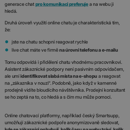
generace chat
pro komunikaci preferuje
a na webu ji
hledá.
Druhá úroveň využití online chatu je charakteristická tím,
že:
jste na chatu schopni reagovat rychle
live chat máte ve firmě
na úrovni telefonu a e-mailu
Tomu odpovídá i přidělení chatu vhodnému pracovníkovi.
Asistent zákaznické podpory není pasivním odpovídačem,
ale umí
identifikovat slabá místa na e-shopu
a reagovat
na „zákazníka v nouzi“. Podobně, jako když v kamenné
prodejně vidíte bloudícího návštěvníka. Prodejní konzultant
se ho zeptá na to, co hledá a s čím mu může pomoci.
Online chatovací platformy, například český Smartsupp,
umožňují zákaznické podpoře anonymizovaně sledovat,
kde se zákazníci pohybují
,
kolik času na webu tráví
,
kolik