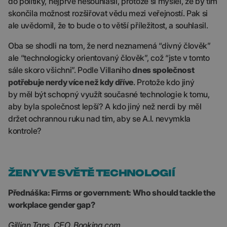
do politiky, nejprve nesouhlasil, protože si myslel, že by tím
skončila možnost rozšiřovat vědu mezi veřejností. Pak si
ale uvědomil, že to bude o to větší příležitost, a souhlasil.
Oba se shodli na tom, že nerd neznamená “divný člověk”
ale “technologicky orientovaný člověk”, což “jste v tomto
sále skoro všichni”. Podle Villaniho
dnes společnost
potřebuje nerdy více než kdy dříve
. Protože kdo jiný
by měl být schopný využít současné technologie k tomu,
aby byla společnost lepší? A kdo jiný než nerdi by měl
držet ochrannou ruku nad tím, aby se A.I. nevymkla
kontrole?
ŽENY VE SVĚTĚ TECHNOLOGIÍ
Přednáška: Firms or government: Who should tackle the
workplace gender gap?
Gillian Tans, CEO, Booking.com