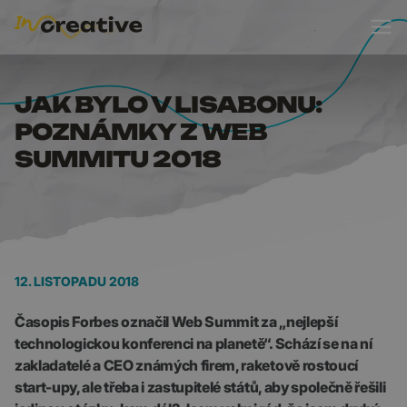
JAK BYLO V LISABON
JAK BYLO V LISABONU:
POZNÁMKY Z WEB
SUMMITU 2018
12. LISTOPADU 2018
Časopis Forbes označil Web Summit za „nejlepší
technologickou konferenci na planetě“. Schází se na ní
zakladatelé a CEO známých firem, raketově rostoucí
start-upy, ale třeba i zastupitelé států, aby společně řešili