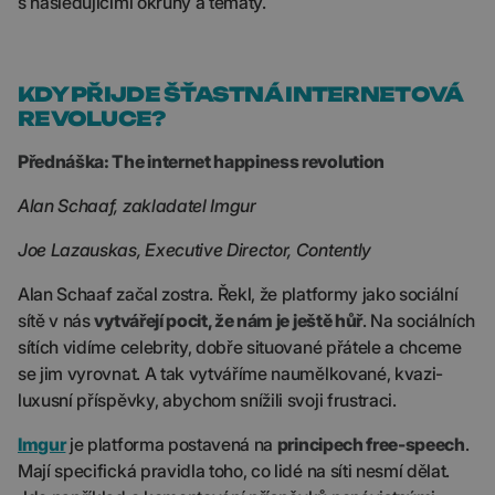
s následujícími okruhy a tématy.
KDY PŘIJDE ŠŤASTNÁ INTERNETOVÁ
REVOLUCE?
Přednáška: The internet happiness revolution
Alan Schaaf, zakladatel Imgur
Joe Lazauskas, Executive Director, Contently
Alan Schaaf začal zostra. Řekl, že platformy jako sociální
sítě v nás
vytvářejí pocit, že nám je ještě hůř
. Na sociálních
sítích vidíme celebrity, dobře situované přátele a chceme
se jim vyrovnat. A tak vytváříme naumělkované, kvazi-
luxusní příspěvky, abychom snížili svoji frustraci.
Imgur
je platforma postavená na
principech free-speech
.
Mají specifická pravidla toho, co lidé na síti nesmí dělat.