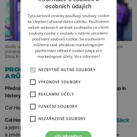
osobních údajích
Tyto webové stránky používají soubory cookie
ke zlepšení uživatelského zážitku. Používáním
našich webových stránek souhlasíte se všemi
soubory cookie v souladu s našimi zásadami
používání souborů cookie. Se souhlasem
můžeme také předávat marketingovým
Skvělý catering, příjemná zeleň, ale i hudba byla k dispozici, když jste
platformám některé osobní údaje pro
potřebovali na chvíli vypnout a zrelaxovat.
marketingové účely.
Více informací
Zdroj: In creative
PROCESY, E-MAILY, PLÁNOVÁNÍ
NEZBYTNĚ NUTNÉ SOUBORY
A RŮST
VÝKONOVÉ SOUBORY
Přednáška: Inside the fastest-growing business app in
REKLAMNÍ ÚČELY
history
FUNKČNÍ SOUBORY
Cal Henderson, CTO a spoluzakladatel Slack
NEZAŘAZENÉ SOUBORY
Cal Henderson
povídal o roli komunikační aplikace
Slack
a jejím poslání. Snaží se změnit uživatelské chování
a změnit myšlení lidí, kteří
k práci chybně využívají e-
VŠE PŘIJMOUT