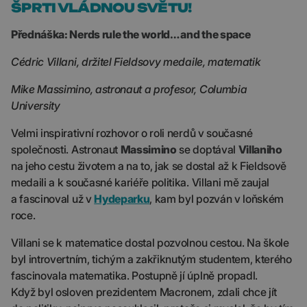
ŠPRTI VLÁDNOU SVĚTU!
Přednáška: Nerds rule the world… and the space
Cédric Villani, držitel Fieldsovy medaile, matematik
Mike Massimino, astronaut a profesor, Columbia
University
Velmi inspirativní rozhovor o roli nerdů v současné
společnosti. Astronaut
Massimino
se doptával
Villaniho
na jeho cestu životem a na to, jak se dostal až k Fieldsově
medaili a k současné kariéře politika. Villani mě zaujal
a fascinoval už v
Hydeparku
, kam byl pozván v loňském
roce.
Villani se k matematice dostal pozvolnou cestou. Na škole
byl introvertním, tichým a zakřiknutým studentem, kterého
fascinovala matematika. Postupně jí úplně propadl.
Když byl osloven prezidentem Macronem, zdali chce jít