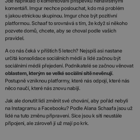
Jde například o komentování příspěvků nenávistnými
komentáři. Imgur nechce poslouchat, kdo má problém
s jakou etnickou skupinou. Imgur chce být pozitivní
platformou. Schaaf to srovnává s tím, že když si někoho
pozvete domů, chcete, aby se choval podle vašich
pravidel.
A co nás čeká v příštích 5 letech? Nejspíš asi nastane
určitá konsolidace sociálních médií a lidé začnou být
sociálními médii přejedení. Podnikatelé se začnou věnovat
oblastem, kterým se velké sociální sítě nevěnují
.
Postupně vzniknou platformy, které nás odpojí, které nás
něco naučí, které nás znovu nabijí.
Jak ale donutit lidi změnit své chování, aby pořád nebyli
na Instagramu a Facebooku? Podle Alana Schaafa jsou už
lidé na tuto změnu připraveni. Sice jsou k síti neustále
připojeni, ale zároveň jí už mají po krk.