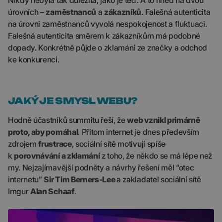
Nikdy nebyla tak důležitá, jako je teď. A to hned na dvou
úrovních –
zaměstnanců
a
zákazníků
. Falešná autenticita
na úrovni zaměstnanců vyvolá nespokojenost a fluktuaci.
Falešná autenticita směrem k zákazníkům má podobné
dopady. Konkrétně půjde o zklamání ze značky a odchod
ke konkurenci.
JAKÝ JE SMYSL WEBU?
Hodně účastníků summitu řeší, že
web vznikl primárně
proto, aby pomáhal
. Přitom internet je dnes především
zdrojem
frustrace
, sociální sítě motivují spíše
k
porovnávání a zklamání
z toho, že někdo se má lépe než
my. Nejzajímavější podněty a návrhy řešení měl “otec
internetu”
Sir Tim Berners-Lee
a zakladatel sociální sítě
Imgur
Alan Schaaf
.