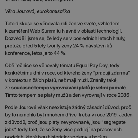
Věra Jourová, eurokomisařka
Tato diskuse se věnovala roli žen ve světě, vzhledem
k zaměření Web Summitu hlavně v oblasti technologií.
Dozvěděli jsme se, že ledy se v posledních letech hnuly,
protože před 5 lety tvořily ženy 24 % návštěvníků
konference, letos je to 44 %.
Obě řečnice se věnovaly tématu Equal Pay Day, tedy
konkrétnímu dni v roce, od kterého ženy “pracují zdarma”
v kontextu nižších platů, než mají muži. Zmínily také,
že
současné tempo vyrovnávání platů je velmi pomalé
.
Tímto tempem se platy mužů a žen vyrovnají v roce 2086.
Podle Jourové však neexistuje žádný zásadní důvod, proč
by to nemohlo být mnohem dříve, třeba v roce 2019. Jeden
z důvodů, proč jsou platy nevyrovnané, jsou “segregate
jobs”, tedy fakt, že se ženy více podílejí na pracovních
pozicích, které jsou historicky spojeny s horším