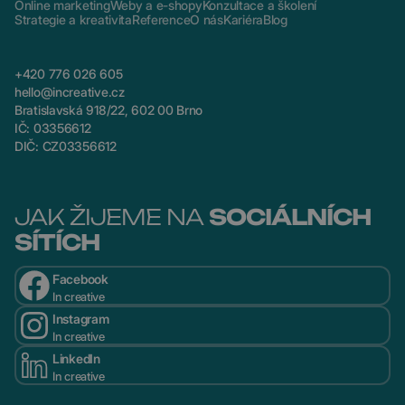
Online marketing
Weby a e-shopy
Konzultace a školení
Strategie a kreativita
Reference
O nás
Kariéra
Blog
+420 776 026 605
hello@increative.cz
Bratislavská 918/22, 602 00 Brno
IČ: 03356612
DIČ: CZ03356612
JAK ŽIJEME NA
SOCIÁLNÍCH
SÍTÍCH
Facebook
In creative
Instagram
In creative
LinkedIn
In creative