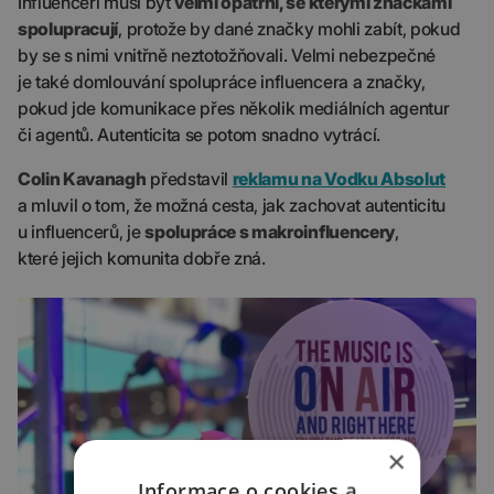
Influenceři musí být
velmi opatrní, se kterými značkami
spolupracují
, protože by dané značky mohli zabít, pokud
by se s nimi vnitřně neztotožňovali. Velmi nebezpečné
je také domlouvání spolupráce influencera a značky,
pokud jde komunikace přes několik mediálních agentur
či agentů. Autenticita se potom snadno vytrácí.
Colin Kavanagh
představil
reklamu na Vodku Absolut
a mluvil o tom, že možná cesta, jak zachovat autenticitu
u influencerů, je
spolupráce s makroinfluencery
,
které jejich komunita dobře zná.
×
Informace o cookies a