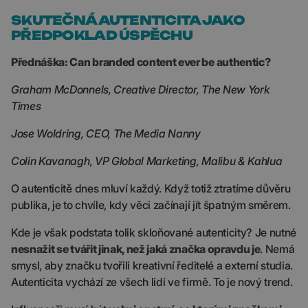
SKUTEČNÁ AUTENTICITA JAKO
PŘEDPOKLAD ÚSPĚCHU
Přednáška: Can branded content ever be authentic?
Graham McDonnels, Creative Director, The New York
Times
Jose Woldring, CEO, The Media Nanny
Colin Kavanagh,
VP Global Marketing, Malibu & Kahlua
O autenticitě dnes mluví každý. Když totiž ztratíme důvěru
publika, je to chvíle, kdy věci začínají jít špatným směrem.
Kde je však podstata tolik skloňované autenticity? Je nutné
nesnažit se tvářit jinak, než jaká značka opravdu je
. Nemá
smysl, aby značku tvořili kreativní ředitelé a externí studia.
Autenticita vychází ze všech lidí ve firmě. To je nový trend.