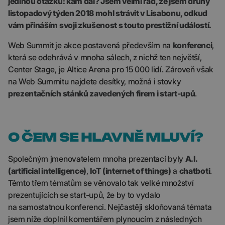
jedinou otázku: kam dál? Jsem velmi rád, že jsem druhý
listopadový týden 2018 mohl strávit v Lisabonu, odkud
vám přináším svoji zkušenost s touto prestižní událostí.
Web Summit je akce postavená především na
konferenci
,
která se odehrává v mnoha sálech, z nichž ten největší,
Center Stage, je Altice Arena pro 15 000 lidí. Zároveň však
na Web Summitu najdete desítky, možná i stovky
prezentačních stánků zavedených firem i start-upů
.
O ČEM SE HLAVNĚ MLUVÍ?
Společným jmenovatelem mnoha prezentací byly
A.I.
(artificial intelligence)
,
IoT (internet of things)
a
chatboti
.
Těmto třem tématům se věnovalo tak velké množství
prezentujících se start-upů, že by to vydalo
na samostatnou konferenci. Nejčastěji skloňovaná témata
jsem níže doplnil komentářem plynoucím z následných