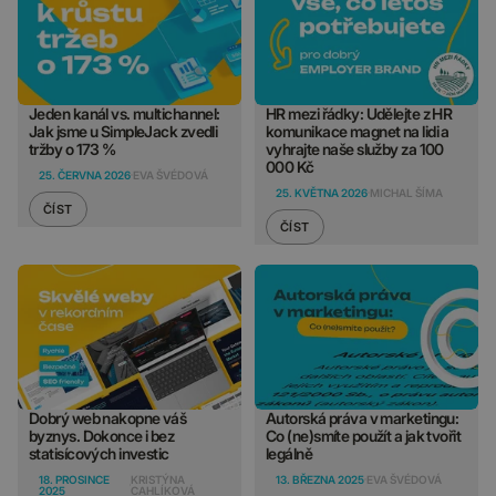
Jeden kanál vs. multichannel:
HR mezi řádky: Udělejte z HR
Jak jsme u SimpleJack zvedli
komunikace magnet na lidi a
tržby o 173 %
vyhrajte naše služby za 100
000 Kč
25. ČERVNA 2026
EVA ŠVÉDOVÁ
25. KVĚTNA 2026
MICHAL ŠÍMA
ČÍST
ČÍST
Dobrý web nakopne váš
Autorská práva v marketingu:
byznys. Dokonce i bez
Co (ne)smíte použít a jak tvořit
statisícových investic
legálně
18. PROSINCE
KRISTÝNA
13. BŘEZNA 2025
EVA ŠVÉDOVÁ
2025
CAHLÍKOVÁ