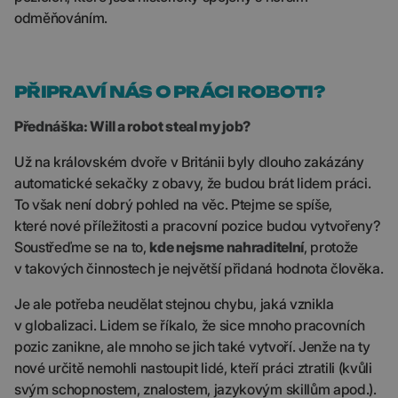
odměňováním.
PŘIPRAVÍ NÁS O PRÁCI ROBOTI?
Přednáška: Will a robot steal my job?
Už na královském dvoře v Británii byly dlouho zakázány
automatické sekačky z obavy, že budou brát lidem práci.
To však není dobrý pohled na věc. Ptejme se spíše,
které nové příležitosti a pracovní pozice budou vytvořeny?
Soustřeďme se na to,
kde nejsme nahraditelní
, protože
v takových činnostech je největší přidaná hodnota člověka.
Je ale potřeba neudělat stejnou chybu, jaká vznikla
v globalizaci. Lidem se říkalo, že sice mnoho pracovních
pozic zanikne, ale mnoho se jich také vytvoří. Jenže na ty
nové určitě nemohli nastoupit lidé, kteří práci ztratili (kvůli
svým schopnostem, znalostem, jazykovým skillům apod.).