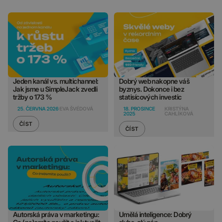
Jeden kanál vs. multichannel:
Dobrý web nakopne váš
Jak jsme u SimpleJack zvedli
byznys. Dokonce i bez
tržby o 173 %
statisícových investic
25. ČERVNA 2026
EVA ŠVÉDOVÁ
18. PROSINCE
KRISTÝNA
2025
CAHLÍKOVÁ
ČÍST
ČÍST
Autorská práva v marketingu:
Umělá inteligence: Dobrý