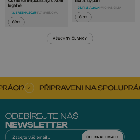
Co (ne)smíte použít a jak tvořit
sluha, zlý pán
legálně
31. ŘÍJNA 2024
MICHAL ŠÍMA
13. BŘEZNA 2025
EVA ŠVÉDOVÁ
ČÍST
ČÍST
VŠECHNY ČLÁNKY
RÁCI?
PŘIPRAVENI NA SPOLUPRÁCI
ODEBÍREJTE NÁŠ
NEWSLETTER
ODEBÍRAT EMAILY