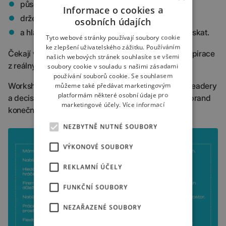
působila autenticky,
Informace o cookies a
držela linii vaší značky,
osobních údajích
a hlavně přitahovala lidi, které opravdu chcete získat.
Tyto webové stránky používají soubory cookie
ke zlepšení uživatelského zážitku. Používáním
Čekají vás konkrétní příklady, praktická cvičení i inspirace
našich webových stránek souhlasíte se všemi
z reálných značek a kampaní.
soubory cookie v souladu s našimi zásadami
používání souborů cookie. Se souhlasem
Workshop je určený pro HR manažery, recruitment leadery
můžeme také předávat marketingovým
platformám některé osobní údaje pro
a decision makery, kteří chtějí, aby jejich employer brand
marketingové účely.
Více informací
konečně nebyl jen „další firemní profil“.
NEZBYTNĚ NUTNÉ SOUBORY
VÝKONOVÉ SOUBORY
REKLAMNÍ ÚČELY
FUNKČNÍ SOUBORY
NEZAŘAZENÉ SOUBORY