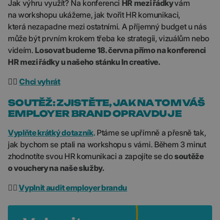
Jak výhru využít? Na konferenci
HR mezi řádky
vám
na workshopu ukážeme, jak tvořit HR komunikaci,
která nezapadne mezi ostatními. A příjemný budget u nás
může být prvním krokem třeba ke strategii, vizuálům nebo
videím.
Losovat budeme 18. června přímo na konferenci
HR mezi řádky u našeho stánku In creative.
👉🏼
Chci vyhrát
SOUTĚŽ: ZJISTĚTE, JAK NA TOM VÁŠ
EMPLOYER BRAND OPRAVDU JE
Vyplňte krátký dotazník
. Ptáme se upřímně a přesně tak,
jak bychom se ptali na workshopu s vámi. Během 3 minut
zhodnotíte svou HR komunikaci a zapojíte se do
soutěže
o vouchery na naše služby.
👉🏼
Vyplnit audit employer brandu