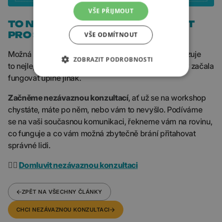
VŠE PŘIJMOUT
TO NEJLEPŠÍ, CO MŮŽETE UDĚLAT
PRO SVŮJ EMPLOYER BRAND
VŠE ODMÍTNOUT
Možná už teď tušíte, že vaše HR komunikace neukazuje
ZOBRAZIT PODROBNOSTI
to nejlepší z vaší firmy. A možná stačí pár změn, aby začala
fungovat úplně jinak.
Začněme nezávaznou konzultací
, ať už se na workshop
chystáte, máte po něm, nebo vám to nevyšlo. Podíváme
se na vaši současnou komunikaci, řekneme vám na rovinu,
co funguje a co vám možná zbytečně brání přitahovat
správné lidi.
👉🏼
Domluvit nezávaznou konzultaci
ZPĚT NA VŠECHNY ČLÁNKY
CHCI NEZÁVAZNOU KONZULTACI