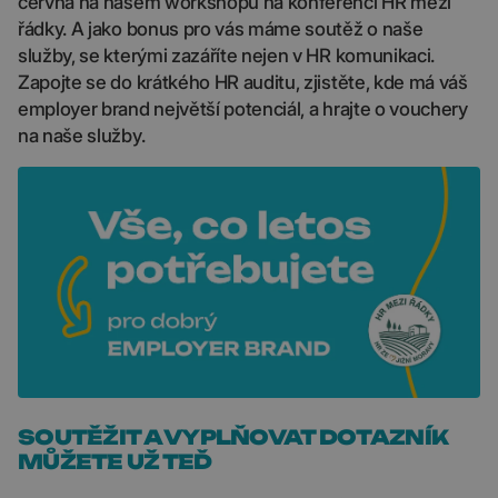
června na našem workshopu na konferenci HR mezi
řádky. A jako bonus pro vás máme soutěž o naše
služby, se kterými zazáříte nejen v HR komunikaci.
Zapojte se do krátkého HR auditu, zjistěte, kde má váš
employer brand největší potenciál, a hrajte o vouchery
na naše služby.
SOUTĚŽIT A VYPLŇOVAT DOTAZNÍK
MŮŽETE UŽ TEĎ