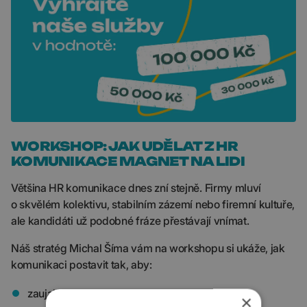
WORKSHOP: JAK UDĚLAT Z HR
KOMUNIKACE MAGNET NA LIDI
Většina HR komunikace dnes zní stejně. Firmy mluví
o skvělém kolektivu, stabilním zázemí nebo firemní kultuře,
ale kandidáti už podobné fráze přestávají vnímat.
Náš stratég Michal Šíma vám na workshopu si ukáže, jak
komunikaci postavit tak, aby:
zaujala během pár sekund,
×