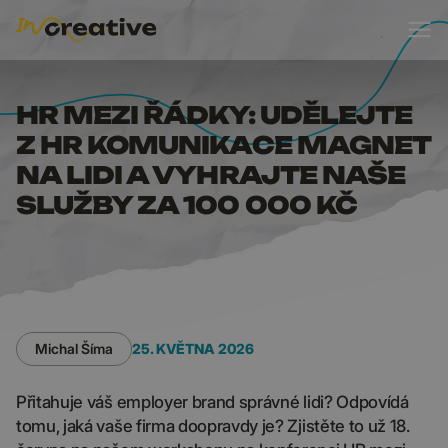
HR MEZI ŘÁDKY: UDĚL
HR MEZI ŘÁDKY: UDĚLEJTE
Z HR KOMUNIKACE MAGNET
NA LIDI A VYHRAJTE NAŠE
SLUŽBY ZA 100 000 KČ
Michal Šíma
25. KVĚTNA 2026
Přitahuje váš employer brand správné lidi? Odpovídá
tomu, jaká vaše firma doopravdy je? Zjistěte to už 18.