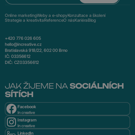
Online marketing
Weby a e-shopy
Konzultace a školení
Strategie a kreativita
Reference
O nás
Kariéra
Blog
+420 776 026 605
hello@increative.cz
Bratislavská 918/22, 602 00 Brno
IČ: 03356612
DIČ: CZ03356612
JAK ŽIJEME NA
SOCIÁLNÍCH
SÍTÍCH
Facebook
In creative
Instagram
In creative
LinkedIn