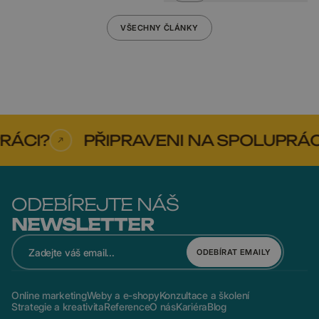
VŠECHNY ČLÁNKY
ÁCI?
PŘIPRAVENI NA SPOLUPRÁCI
ODEBÍREJTE NÁŠ
NEWSLETTER
ODEBÍRAT EMAILY
Online marketing
Weby a e-shopy
Konzultace a školení
Strategie a kreativita
Reference
O nás
Kariéra
Blog