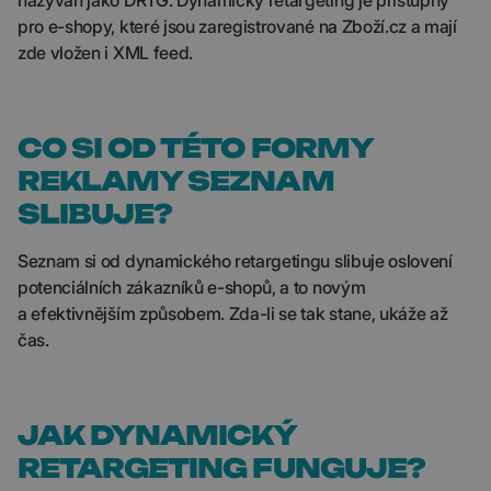
nazýván jako DRTG. Dynamický retargeting je přístupný
pro e-shopy, které jsou zaregistrované na Zboží.cz a mají
zde vložen i XML feed.
CO SI OD TÉTO FORMY
REKLAMY SEZNAM
SLIBUJE?
Seznam si od dynamického retargetingu slibuje oslovení
potenciálních zákazníků e-shopů, a to novým
a efektivnějším způsobem. Zda-li se tak stane, ukáže až
čas.
JAK DYNAMICKÝ
RETARGETING FUNGUJE?