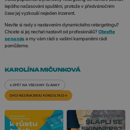
lepšího načasování spuštění, protože v předvánočním
čase jej vyzkouší nejeden inzerent.
Nevíte si rady s nastavením dynamického retargetingu?
Chcete si jej nechat nastavit od profesionálů?
Obraťte
se na nás
a my vám rádi s vašimi kampaněmi rádi
pomůžeme.
KAROLÍNA MIČUNKOVÁ
ZPĚT NA VŠECHNY ČLÁNKY
CHCI NEZÁVAZNOU KONZULTACI