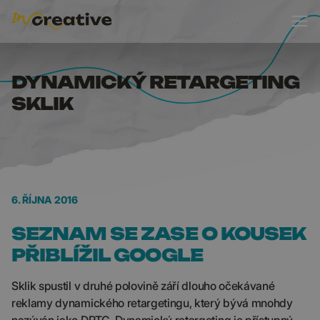
DYNAMICKÝ RETARGET
DYNAMICKÝ RETARGETING
SKLIK
6. ŘÍJNA 2016
SEZNAM SE ZASE O KOUSEK
PŘIBLÍŽIL GOOGLE
Sklik spustil v druhé polovině září dlouho očekávané
reklamy dynamického retargetingu, který bývá mnohdy