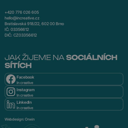
+420 776 026 605
hello@increative.cz
Bratislavská 918/22, 602 00 Brno
IČ: 03356612
DIČ: CZ03356612
JAK ŽIJEME NA
SOCIÁLNÍCH
SÍTÍCH
Facebook
In creative
Instagram
In creative
LinkedIn
In creative
Webdesign
:
Orwin