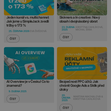
Jeden kanál vs. multichannel:
Skinners a In creative: Nový
Jak jsme u SimpleJack zvedli
obsah i dvojnásobný obrat
tržby o 173 %
23. DUBNA
KRISTÝNA CAHLÍKOVÁ,
2025
MICHAL ŠÍMA
25. ČERVNA 2026
EVA ŠVÉDOVÁ
ČÍST
ČÍST
AI Overview je v Česku! Co to
Bezpečnost PPC účtů: Jak
znamená?
chránit Google Ads a Sklik před
útoky
9. DUBNA 2025
20.
MARTINA MACHALOVÁ &
ÚNORA
ČÍST
KRISTÝNA CAHLÍKOVÁ
2025
ČÍST