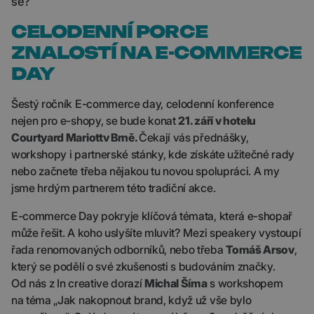
se?
CELODENNÍ PORCE
ZNALOSTÍ NA E-COMMERCE
DAY
Šestý ročník E-commerce day, celodenní konference
nejen pro e-shopy, se bude konat
21. září v hotelu
Courtyard Mariott
v Brně.
Čekají vás přednášky,
workshopy i partnerské stánky, kde získáte užitečné rady
nebo začnete třeba nějakou tu novou spolupráci. A my
jsme hrdým partnerem této tradiční akce.
E-commerce Day pokryje klíčová témata, která e-shopař
může řešit. A koho uslyšíte mluvit? Mezi speakery vystoupí
řada renomovaných odborníků, nebo třeba
Tomáš Arsov
,
který se podělí o své zkušenosti s budováním značky.
Od nás z In creative dorazí
Michal Šíma
s workshopem
na téma „Jak nakopnout brand, když už vše bylo