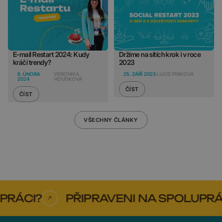
E-mail Restart 2024: Kudy
Držíme na sítích krok i v roce
kráčí trendy?
2023
6. ÚNORA
VERONIKA
25. ZÁŘÍ 2023
LUCIE PINKOVÁ
2024
HOUDKOVÁ
ČÍST
ČÍST
VŠECHNY ČLÁNKY
RÁCI?
PŘIPRAVENI NA SPOLUPRÁC