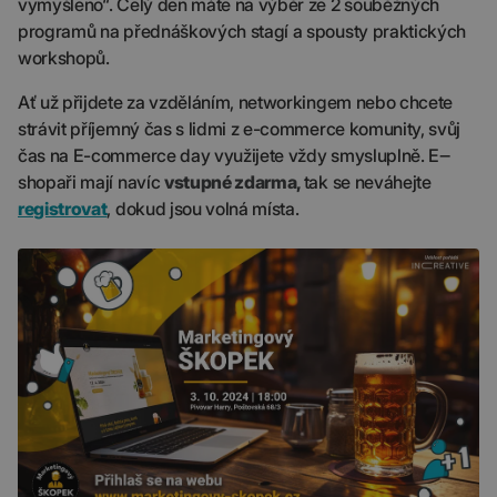
vymyšleno“. Celý den máte na výběr ze 2 souběžných
programů na přednáškových stagí a spousty praktických
workshopů.
Ať už přijdete za vzděláním, networkingem nebo chcete
strávit příjemný čas s lidmi z e-commerce komunity, svůj
čas na E-commerce day využijete vždy smysluplně. E‒
shopaři mají navíc
vstupné zdarma,
tak se neváhejte
registrovat
, dokud jsou volná místa.