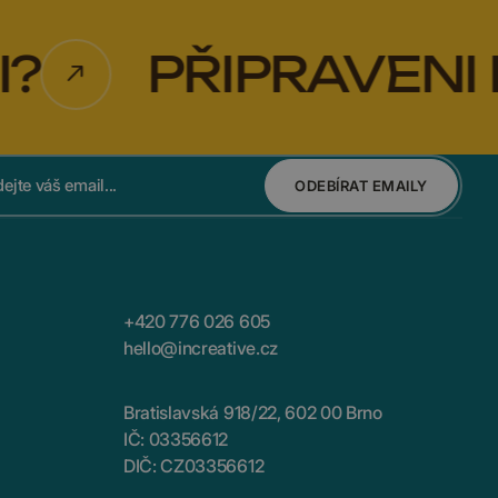
PŘIPRAVENI NA 
ODEBÍRAT EMAILY
+420 776 026 605
hello@increative.cz
Bratislavská 918/22, 602 00 Brno
IČ: 03356612
DIČ: CZ03356612