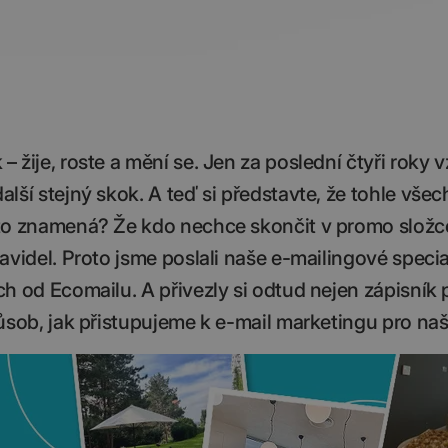
žije, roste a mění se. Jen za poslední čtyři roky v
lší stejný skok. A teď si představte, že tohle vše
 to znamená? Že kdo nechce skončit v promo složc
avidel. Proto jsme poslali naše e-mailingové specia
h od Ecomailu. A přivezly si odtud nejen zápisník 
ůsob, jak přistupujeme k e-mail marketingu pro naš