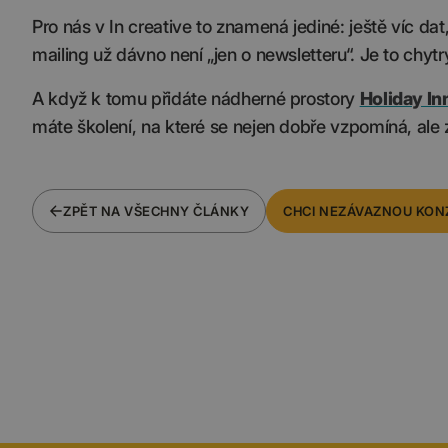
Pro nás v In creative to znamená jediné: ještě víc dat,
mailing už dávno není „jen o newsletteru“. Je to chyt
A když k tomu přidáte nádherné prostory
Holiday In
máte školení, na které se nejen dobře vzpomíná, ale 
ZPĚT NA VŠECHNY ČLÁNKY
CHCI NEZÁVAZNOU KON