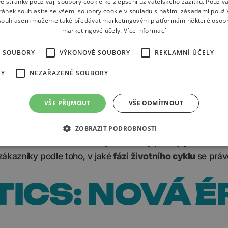
ETINGU
é stránky používají soubory cookie ke zlepšení uživatelského zážitku. Použív
ránek souhlasíte se všemi soubory cookie v souladu s našimi zásadami použí
 souhlasem můžeme také předávat marketingovým platformám některé osobn
marketingové účely.
Více informací
cí zákazníky. V marketingu se často mluví o tom, jak důl
É SOUBORY
VÝKONOVÉ SOUBORY
REKLAMNÍ ÚČELY
né zlato se skrývá jinde:
RY
NEZAŘAZENÉ SOUBORY
VŠE PŘIJMOUT
VŠE ODMÍTNOUT
ržet toho stávajícího.
ZOBRAZIT PODROBNOSTI
ých kódů a newsletterů. Chytré značky posílají
personali
ákazníky podle toho, v jaké
fázi životního cyklu
se práv
ICS: NOVÁ É