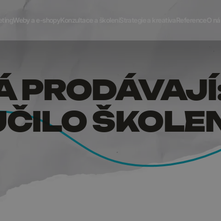
KTERÁ P
eting
Weby a e-shopy
Konzultace a školení
Strategie a kreativa
Reference
O ná
Á PRODÁVAJÍ
ČILO ŠKOLEN