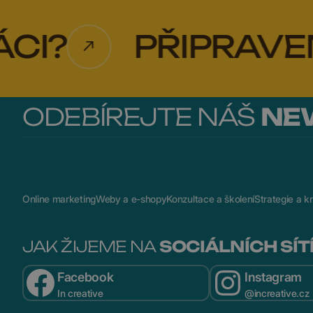
PŘIPRAVENI N
ODEBÍREJTE NÁŠ
NE
Online marketing
Weby a e-shopy
Konzultace a školení
Strategie a kr
JAK ŽIJEME NA
SOCIÁLNÍCH SÍT
Facebook
Instagram
In creative
@increative.cz