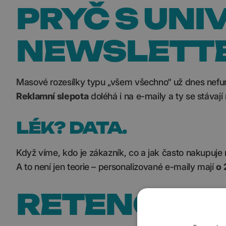
PRYČ S UNI
NEWSLETT
Masové rozesílky typu „všem všechno“ už dnes nefunguj
Reklamní slepota
doléhá i na e-maily a ty se stávají
LÉK? DATA.
Když víme, kdo je zákazník, co a jak často nakupuje
A to není jen teorie – personalizované e-maily mají
o 
RETENCE: Z