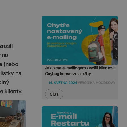
zrostl
chno
e (nebo
Jak jsme e-mailingem zvýšili klientovi
listky na
Oxybag konverze a tržby
plný
14. KVĚTNA 2024
VERONIKA HOUDKOVÁ
e klienty.
ČÍST