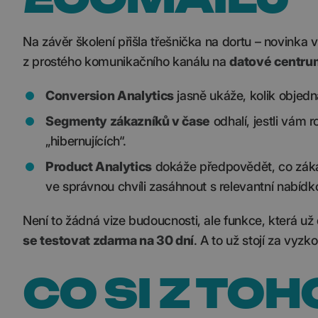
Na závěr školení přišla třešnička na dortu – novinka 
z prostého komunikačního kanálu na
datové centrum
Conversion Analytics
jasně ukáže, kolik objedn
Segmenty zákazníků v čase
odhalí, jestli vám 
„hibernujících“.
Product Analytics
dokáže předpovědět, co záka
ve správnou chvíli zasáhnout s relevantní nabídk
Není to žádná vize budoucnosti, ale funkce, která už
se testovat zdarma na 30 dní
. A to už stojí za vyzk
CO SI Z TO