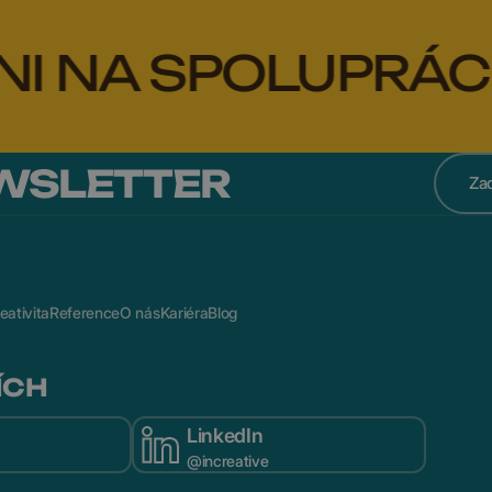
A SPOLUPRÁCI?
WSLETTER
eativita
Reference
O nás
Kariéra
Blog
ÍCH
LinkedIn
@increative