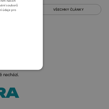
áním našich
vání souborů
VŠECHNY ČLÁNKY
í údaje pro
ežité
zované
ě nachází.
RA