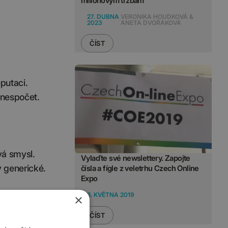
milionovým tržbám
27. DUBNA
VERONIKA HOUDKOVÁ &
2023
ANETA DVOŘÁKOVÁ
ČÍST
eputaci.
u nespočet.
vá smysl.
Vylaďte své newslettery. Zapojte
 generické.
čísla a fígle z veletrhu Czech Online
Expo
3. KVĚTNA 2019
×
ČÍST