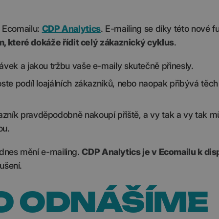
v Ecomailu:
CDP Analytics
. E-mailing se díky této nové f
, které dokáže řídit celý zákaznický cyklus
.
ávek a jakou tržbu vaše e-maily skutečně přinesly.
roste podíl loajálních zákazníků, nebo naopak přibývá těch
zník pravděpodobně nakoupí příště, a vy tak
a vy tak m
ou.
 dnes mění e-mailing.
CDP Analytics je v Ecomailu k disp
oušení.
HO ODNÁŠÍME