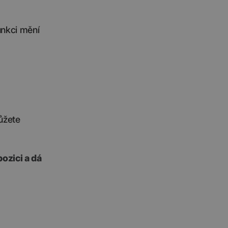
unkci mění
ůžete
ozici a dá