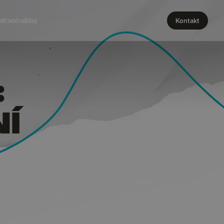
RODÁVA
s
Kariéra
Blog
Kontakt
:
Í