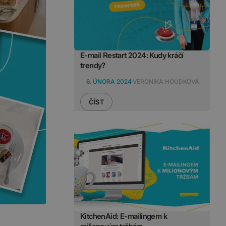
E-mail Restart 2024: Kudy kráčí
trendy?
6. ÚNORA 2024
VERONIKA HOUDKOVÁ
ČÍST
KitchenAid: E-mailingem k