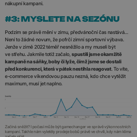
nákupní kampani.
#3: MYSLETE NA SEZÓNU
Podzim se právě mění v zimu, předvánoční čas nastává…
Není to žádné novum, že pofrčí zimní sportovní výbava.
Jenže v zimě 2022 téměř nesněžilo a my museli být
ve střehu. Jakmile totiž začalo,
spustili jsme okamžitě
kampaně na sáňky, boby či lyže, čímž jsme se dostali
před konkurenci, která v pátek nestihla reagovat
. To víte,
e-commerce víkendovou pauzu nezná, kdo chce vytěžit
maximum, musí jet naplno.
Začíná sněžit? I počasí může být gamechanger ve správě výkonnostních
kampaní. Takhle nám vyletěly prodeje bobů právě ve chvíli, kdy nám klima
začalo přát.