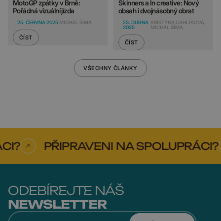
MotoGP zpátky v Brně:
Skinners a In creative: Nový
Pořádná vizuální jízda
obsah i dvojnásobný obrat
25. ČERVNA 2025
MICHAL ŠÍMA
23. DUBNA
KRISTÝNA CAHLÍKOVÁ,
2025
MICHAL ŠÍMA
ČÍST
ČÍST
VŠECHNY ČLÁNKY
?
PŘIPRAVENI NA SPOLUPRÁCI?
ODEBÍREJTE NÁŠ
NEWSLETTER