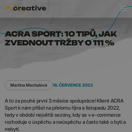
ACRA SPORT: 10 TIPŮ,
ACRA SPORT: 10 TIPŮ, JAK
ZVEDNOUT TRŽBY O 111 %
Martina Machalová
16. ČERVENCE 2023
A to za pouhé první 3 měsíce spolupráce! Klient ACRA
Sport k nám přišel na přelomu října a listopadu 2022,
tedy v období největší sezóny, kdy se v e-commerce
rozhoduje o úspěchu a neúspěchu a často také o bytí a
nebytí.