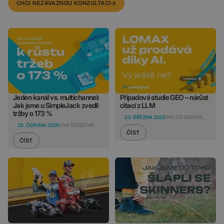
CHCI NEZÁVAZNOU KONZULTACI
Jeden kanál vs. multichannel:
Případová studie GEO – nárůst
Jak jsme u SimpleJack zvedli
citací z LLM
tržby o 173 %
23. BŘEZNA 2026
MILOŠ ZAVADIL
25. ČERVNA 2026
EVA ŠVÉDOVÁ
ČÍST
ČÍST