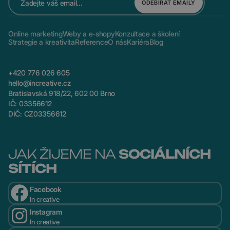
ODEBÍRAT EMAILY
Online marketing
Weby a e-shopy
Konzultace a školení
Strategie a kreativita
Reference
O nás
Kariéra
Blog
+420 776 026 605
hello@increative.cz
Bratislavská 918/22, 602 00 Brno
IČ: 03356612
DIČ: CZ03356612
JAK ŽIJEME NA
SOCIÁLNÍCH
SÍTÍCH
Facebook
In creative
Instagram
In creative