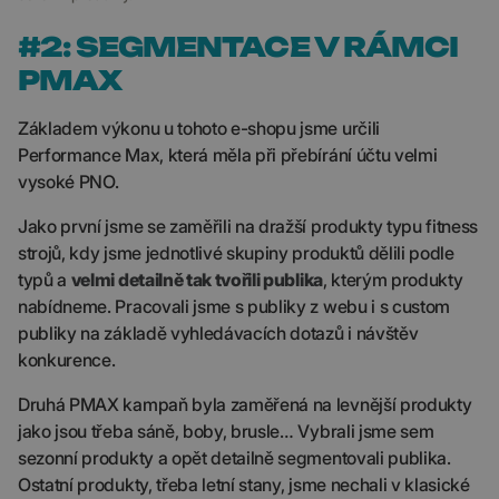
#2: SEGMENTACE V RÁMCI
PMAX
Základem výkonu u tohoto e-shopu jsme určili
Performance Max, která měla při přebírání účtu velmi
vysoké PNO.
Jako první jsme se zaměřili na dražší produkty typu fitness
strojů, kdy jsme jednotlivé skupiny produktů dělili podle
typů a
velmi detailně tak tvořili publika
, kterým produkty
nabídneme. Pracovali jsme s publiky z webu i s custom
publiky na základě vyhledávacích dotazů i návštěv
konkurence.
Druhá PMAX kampaň byla zaměřená na levnější produkty
jako jsou třeba sáně, boby, brusle… Vybrali jsme sem
sezonní produkty a opět detailně segmentovali publika.
Ostatní produkty, třeba letní stany, jsme nechali v klasické