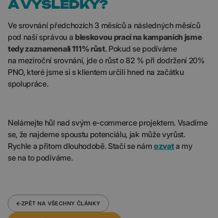
A VÝSLEDKY?
Ve srovnání předchozích 3 měsíců a následných měsíců
pod naší správou a
bleskovou prací na kampaních jsme
tedy zaznamenali 111% růst
. Pokud se podíváme
na meziroční srovnání, jde o růst o 82 % při dodržení 20%
PNO, které jsme si s klientem určili hned na začátku
spolupráce.
Nelámejte hůl nad svým e-commerce projektem. Vsadíme
se, že najdeme spoustu potenciálu, jak může vyrůst.
Rychle a přitom dlouhodobě. Stačí se nám
ozvat
a my
se na to podíváme.
ZPĚT NA VŠECHNY ČLÁNKY