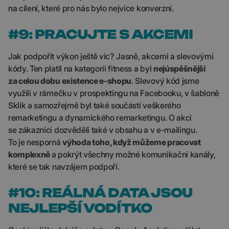
na cílení, které pro nás bylo nejvíce konverzní.
#9: PRACUJTE S AKCEMI
Jak podpořit výkon ještě víc? Jasně, akcemi a slevovými
kódy. Ten platil na kategorii fitness a byl
nejúspěšnější
za celou dobu existence e-shopu
. Slevový kód jsme
využili v rámečku v prospektingu na Facebooku, v šabloně
Sklik a samozřejmě byl také součástí veškerého
remarketingu a dynamického remarketingu. O akci
se zákazníci dozvěděli také v obsahu a v e-mailingu.
To je nesporná
výhoda toho, když můžeme pracovat
komplexně
a pokrýt všechny možné komunikační kanály,
které se tak navzájem podpoří.
#10: REÁLNÁ DATA JSOU
NEJLEPŠÍ VODÍTKO