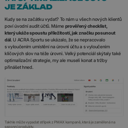
JE ZÁKLAD
Kudy se na začátku vydat? To nám u všech nových klientů
poví úvodní audit účtů. Máme
prověřený checklist,
který ukáže spoustu příležitostí, jak značku posunout
dál
. U ACRA Sportu se ukázalo, že se nepracovalo
s vyloučením umístění na úrovni účtu a s vyloučením
klíčových slov na téže úrovni. Velký potenciál skýtaly také
optimalizační strategie, my ale museli konat a tržby
přinášet hned.
Takhle může vypadat střípek z PMAX kampaně, která je zaměřená na
sezonní produkty.