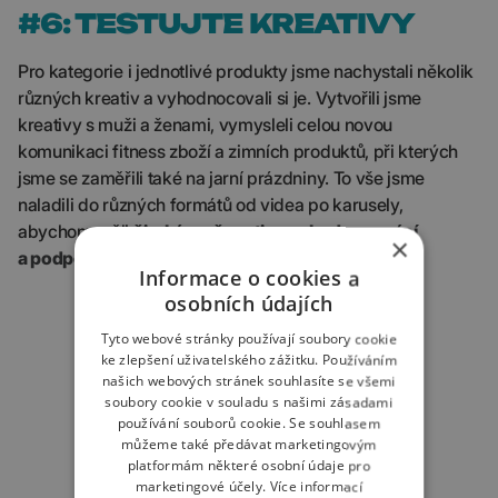
#6: TESTUJTE KREATIVY
Pro kategorie i jednotlivé produkty jsme nachystali několik
různých kreativ a vyhodnocovali si je. Vytvořili jsme
kreativy s muži a ženami, vymysleli celou novou
komunikaci fitness zboží a zimních produktů, při kterých
jsme se zaměřili také na jarní prázdniny. To vše jsme
naladili do různých formátů od videa po karusely,
abychom měli
široké možnosti ve vyhodnocování
×
a podpoře těch nejúspěšnějších
.
Informace o cookies a
osobních údajích
Tyto webové stránky používají soubory cookie
ke zlepšení uživatelského zážitku. Používáním
našich webových stránek souhlasíte se všemi
soubory cookie v souladu s našimi zásadami
používání souborů cookie. Se souhlasem
můžeme také předávat marketingovým
platformám některé osobní údaje pro
marketingové účely.
Více informací