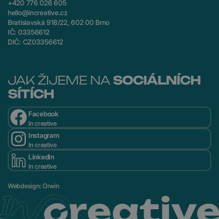
+420 776 026 605
hello@increative.cz
Bratislavská 918/22, 602 00 Brno
IČ: 03356612
DIČ: CZ03356612
JAK ŽIJEME NA
SOCIÁLNÍCH
SÍTÍCH
Facebook
In creative
Instagram
In creative
LinkedIn
In creative
Webdesign
:
Orwin