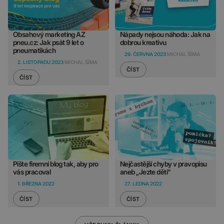
Obsahový marketing AZ
Nápady nejsou náhoda: Jak na
pneu.cz: Jak psát 9 let o
dobrou kreativu
pneumatikách
29. ČERVNA 2023
MICHAL ŠÍMA
2. LISTOPADU 2023
MICHAL ŠÍMA
ČÍST
ČÍST
Pište firemní blog tak, aby pro
Nejčastější chyby v pravopisu
vás pracoval
aneb „Jezte děti“
1. BŘEZNA 2022
27. LEDNA 2022
ČÍST
ČÍST