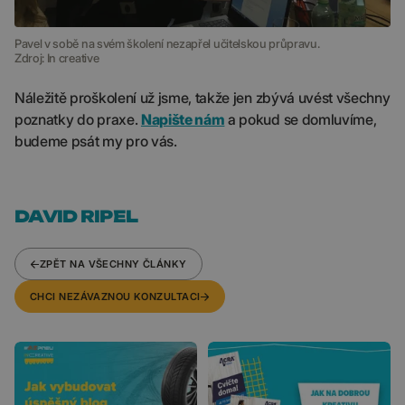
Pavel v sobě na svém školení nezapřel učitelskou průpravu.
Zdroj: In creative
Náležitě proškolení už jsme, takže jen zbývá uvést všechny
poznatky do praxe.
Napište nám
a pokud se domluvíme,
budeme psát my pro vás.
DAVID RIPEL
ZPĚT NA VŠECHNY ČLÁNKY
CHCI NEZÁVAZNOU KONZULTACI