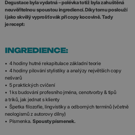
Degustace byla vydatná – polévka totiž byla zahuštěná
neuvěřitelnou spoustou ingrediencí. Díky tomu poslouží
i jako skvělý vyprošťovák při copy kocovině. Tady
je recept:
INGREDIENCE:
• 4 hodiny hutné rekapitulace základní teorie
• 4 hodiny pilování stylistiky a analýzy největších copy
nešvarů
• 5 praktických cvičení
• 1 ks budování profesního jména, cenotvorby & tipů
a triků, jak jednat s klienty
• Špetka filozofie, lingvistiky a odborných termínů (včetně
neologismů z autorovy dílny)
• Písmenka.
Spousty písmenek.