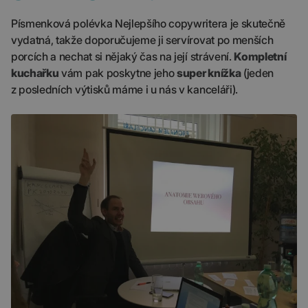
Písmenková polévka Nejlepšího copywritera je skutečně
vydatná, takže doporučujeme ji servírovat po menších
porcích a nechat si nějaký čas na její strávení.
Kompletní
kuchařku
vám pak poskytne jeho
super knížka
(jeden
z posledních výtisků máme i u nás v kanceláři).