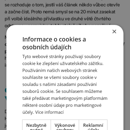
se rozhoduje o tom, jestli váš článek někdo vůbec otevře
a začne číst. Proto nemá smysl se na 20 minut zasekat
při volbě ideálního přívlastku ve druhé větě čtvrtého
odstavce – sorry jako,
tohle stejně nikoho nezajímá.
×
Místo toho svoje kreativní úsilí investujte do
vymazlení
Informace o cookies a
chytlavého titulku, meta popisku
a parádního
„otvíráku“ /
osobních údajích
perexu / úvodního odstavce
. Zbytek textu by pak měl mít
Tyto webové stránky používají soubory
hlavně srozumitelně podanou a logicky uspořádanou
cookie ke zlepšení uživatelského zážitku.
informační hodnotu.
Používáním našich webových stránek
souhlasíte se všemi soubory cookie v
souladu s našimi zásadami používání
ČEMU SE ROZHODNĚ
souborů cookie. Se souhlasem můžeme
VYHNOUT?
také předávat marketingovým platformám
některé osobní údaje pro marketingové
Dávejte velký pozor, abyste nedopadli jako filozof Martin
účely.
Více informací
Heidegger. Ten totiž
psal tak nesrozumitelně
, že ze čtení
Nezbytně
Výkonové
Reklamní
jeho výtvorů
lidi bolí hlava
. Další velké poučení – pište
nutné
soubory
účely