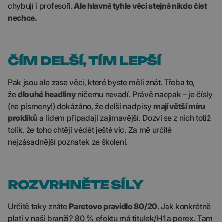
chybují i profesoři.
Ale hlavně tyhle věci stejně nikdo číst
nechce.
ČÍM DELŠÍ, TÍM LEPŠÍ
Pak jsou ale zase věci, které byste měli znát. Třeba to,
že
dlouhé headliny
ničemu nevadí. Právě naopak – je čísly
(ne písmeny!) dokázáno, že delší nadpisy
mají větší míru
prokliků
a lidem připadají zajímavější. Dozví se z nich totiž
tolik, že toho chtějí vědět ještě víc. Za mě určitě
nejzásadnější poznatek ze školení.
ROZVRHNĚTE SÍLY
Určitě taky znáte
Paretovo pravidlo 80/20
. Jak konkrétně
platí v naší branži? 80 % efektu má titulek/H1 a perex. Tam