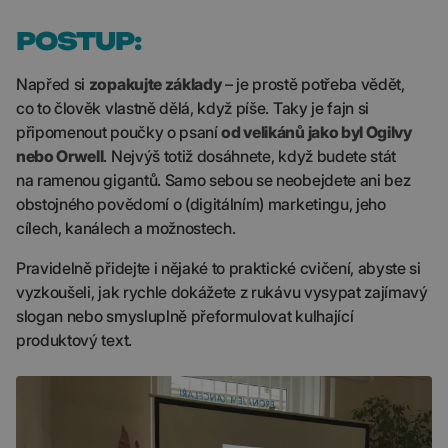
POSTUP:
Napřed si
zopakujte základy
– je prostě potřeba vědět,
co to člověk vlastně dělá, když píše. Taky je fajn si
připomenout poučky o psaní
od velikánů jako byl Ogilvy
nebo Orwell
. Nejvýš totiž dosáhnete, když budete stát
na ramenou gigantů. Samo sebou se neobejdete ani bez
obstojného povědomí o (digitálním) marketingu, jeho
cílech, kanálech a možnostech.
Pravidelně přidejte i nějaké to praktické cvičení, abyste si
vyzkoušeli, jak rychle dokážete z rukávu vysypat zajímavý
slogan nebo smysluplně přeformulovat kulhající
produktový text.