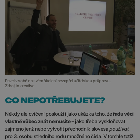
Pavel v sobě na svém školení nezapřel učitelskou průpravu.
Zdroj: In creative
CO NEPOTŘEBUJETE?
Někdy ale cvičení poslouží i jako ukázka toho, že
řadu věcí
vlastně vůbec znát nemusíte
– jako třeba vyskloňovat
zájmeno jenž nebo vytvořit přechodník slovesa
používat
pro 3. osobu středního rodu množného čísla. V tomhle totiž