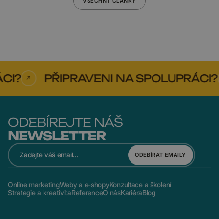
VŠECHNY ČLÁNKY
?
PŘIPRAVENI NA SPOLUPRÁCI?
ODEBÍREJTE NÁŠ
NEWSLETTER
ODEBÍRAT EMAILY
Online marketing
Weby a e-shopy
Konzultace a školení
Strategie a kreativita
Reference
O nás
Kariéra
Blog