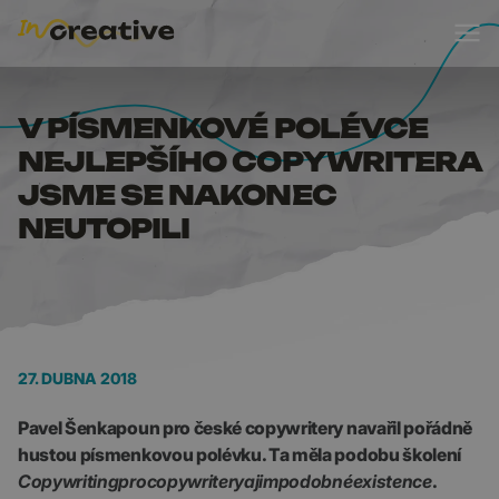
V PÍSMENKOVÉ POLÉV
V PÍSMENKOVÉ POLÉVCE
NEJLEPŠÍHO COPYWRITERA
JSME SE NAKONEC
NEUTOPILI
27. DUBNA 2018
Pavel Šenkapoun pro české copywritery navařil pořádně
hustou písmenkovou polévku. Ta měla podobu školení
Copywriting
pro
copywritery
a
jim
podobné
existence
.