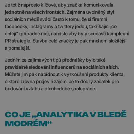
Je totiž naprosto klíčové, aby značka komunikovala
jednotně na všech frontách
. Zejména uvolněný styl
sociálních médií svádí často k tomu, že si firemní
facebooky, instagramy a twittery jedou, takříkajíc „co
chtějí” (případně nic), namísto aby byly součástí komplexní
PR strategie. Stavba celé značky je pak mnohem složitější
a pomalejší.
Jedním ze zajímavých tipů přednášky bylo také
pravidelné sledování influencerů na sociálních sítích
.
Můžete jim pak nabídnout k vyzkoušení produkty klienta,
o které zrovna projevili zájem. Je to dobrý začátek pro
budování vztahu a dlouhodobé spolupráce.
CO JE „ANALYTIKA V BLEDĚ
MODRÉM“