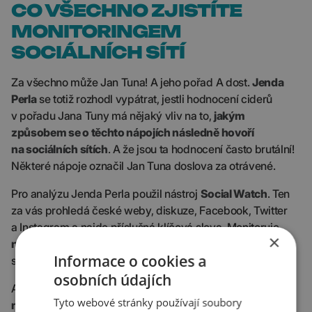
CO VŠECHNO ZJISTÍTE
MONITORINGEM
SOCIÁLNÍCH SÍTÍ
Za všechno může Jan Tuna! A jeho pořad A dost.
Jenda
Perla
se totiž rozhodl vypátrat, jestli hodnocení ciderů
v pořadu Jana Tuny má nějaký vliv na to,
jakým
způsobem se o těchto nápojích následně hovoří
na sociálních sítích
. A že jsou ta hodnocení často brutální!
Některé nápoje označil Jan Tuna doslova za otrávené.
Pro analýzu Jenda Perla použil nástroj
Social Watch
. Ten
za vás prohledá české weby, diskuze, Facebook, Twitter
a Instagram a najde příslušná klíčová slova. Monitoruje
×
nárůst či pokles výskytu daných slov
a nabízí i další
Informace o cookies a
statistiky.
osobních údajích
A jak to tedy dopadlo? Představte si: pořad Jana Tuny
Tyto webové stránky používají soubory
nemá absolutně žádný vliv
na to, jak si cidery vedou