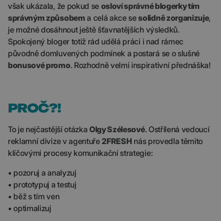
však ukázala, že pokud se
osloví správné blogerky tím
správným způsobem
a celá akce se
solidně zorganizuje
,
je možné dosáhnout ještě šťavnatějších výsledků.
Spokojený bloger totiž rád udělá práci i nad rámec
původně domluvených podmínek a postará se o slušné
bonusové promo
. Rozhodně velmi inspirativní přednáška!
PROČ?!
To je nejčastější otázka
Olgy Szélesové
. Ostřílená vedoucí
reklamní divize v agentuře
2FRESH
nás provedla těmito
klíčovými procesy komunikační strategie:
• pozoruj a analyzuj
• prototypuj a testuj
• běž s tím ven
• optimalizuj