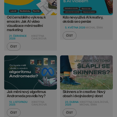
Od černobílého výkresu k
Kdo nevyužívá AI kreativy,
emocím: Jak AI video
okrádá se o peníze
vizualizace mění realitní
5. KVĚTNA 2026
MICHAL ŠÍMA
marketing
ČÍST
21. ČERVENCE
KRISTÝNA
2026
CAHLÍKOVÁ
ČÍST
Jak mění nový algoritmus
Skinners a In creative: Nový
Andromeda pravidla hry?
obsah i dvojnásobný obrat
13. LISTOPADU
KRISTÝNA
23. DUBNA
KRISTÝNA CAHLÍKOVÁ,
2025
CAHLÍKOVÁ
2025
MICHAL ŠÍMA
ČÍST
ČÍST