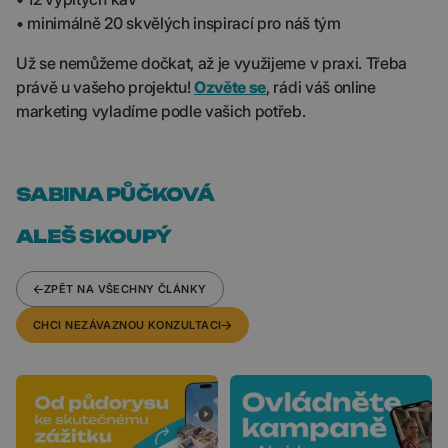
• minimálně 20 skvělých inspirací pro náš tým
Už se nemůžeme dočkat, až je využijeme v praxi. Třeba
právě u vašeho projektu!
Ozvěte se
, rádi váš online
marketing vyladíme podle vašich potřeb.
SABINA PŮČKOVÁ
ALEŠ SKOUPÝ
ZPĚT NA VŠECHNY ČLÁNKY
CHCI NEZÁVAZNOU KONZULTACI