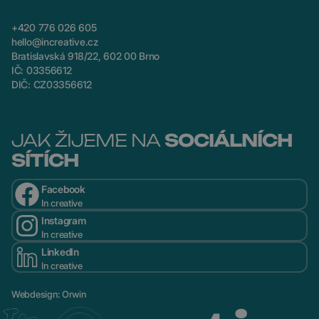
+420 776 026 605
hello@increative.cz
Bratislavská 918/22, 602 00 Brno
IČ: 03356612
DIČ: CZ03356612
JAK ŽIJEME NA
SOCIÁLNÍCH
SÍTÍCH
Facebook
In creative
Instagram
In creative
LinkedIn
In creative
Webdesign
:
Orwin