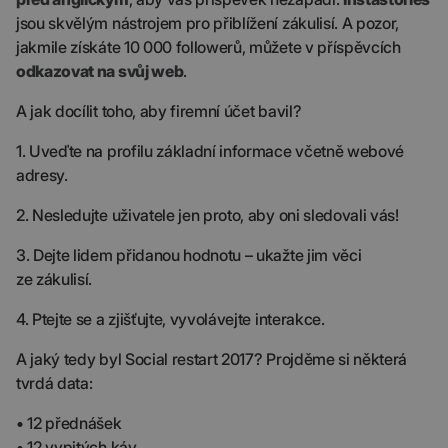
jsou skvělým nástrojem pro přiblížení zákulisí. A pozor,
jakmile získáte 10 000 followerů, můžete v příspěvcích
odkazovat na svůj web
.
A jak docílit toho, aby firemní účet bavil?
1. Uveďte na profilu základní informace včetně webové
adresy.
2. Nesledujte uživatele jen proto, aby oni sledovali vás!
3. Dejte lidem přidanou hodnotu – ukažte jim věci
ze zákulisí.
4. Ptejte se a zjišťujte, vyvolávejte interakce.
A jaký tedy byl Social restart 2017? Projděme si některá
tvrdá data:
• 12 přednášek
• 12 vypitých káv