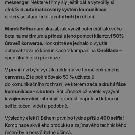
messenger. Některé firmy šly ještě dál a vytvořily si
efektivní
automatizovaný systém komunikace
,
o který se starají inteligentní
boti
(= roboti).
Marek Botha
nám ukázal, jak využil potenciál takového
bota na maximum a přinesl s jeho pomocí klientovi
50%
úroveň konverze
. Konkrétně se jednalo o využití
automatizované komunikace v kampani na
OneBlade
–
speciální žiletku pro muže.
V první fázi byla využita reklama ve formě oblíbeného
canvasu
. Z té pokračovalo 50 % uživatelů
do komunikačního rozhraní, ve kterém začala
druhá fáze
komunikace – s botem
. Bot příchozí uživatele vyzýval
k
zajímavé akci
zahrnující produkt, například k focení
selfie, točení videí a podobně.
Výsledný efekt? Během prvního týdne přišlo
400 selfie!
Kombinace skvělého produktu a zajímavého technického
řešení byla neuvěřitelně účinná.