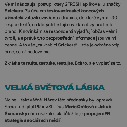
Velmi nás zaujal postup, který 2FRESH aplikovali u značky
Snickers
. Za účelem
testování reakcí koncových
uživatelů
založili uzavřenou skupinu, do které vybrali 30
respondentů, na kterých testují nové kreativy pro tento
brand. K novinkám se respondenti vyjadřují občas velmi
tvrdě, ale právě tyto bezprostřední informace jsou velmi
cenné. A to vše „za krabici Snickers“ – zda je odměna vtip,
či ne, se už nedozvíme.
Zkrátka
testujte, testujte, testujte
. Bolí to, ale vyplatí se to.
VELKÁ SVĚTOVÁ LÁSKA
No ne… fakt vážně. Název této přednášky byl opravdu
Social + digital PR = VSL. Duo
Marie Gráfová
a
Jakub
Šumanský
nám ukázalo, jak důležité je
propojení PR
strategie a sociálních médií
.