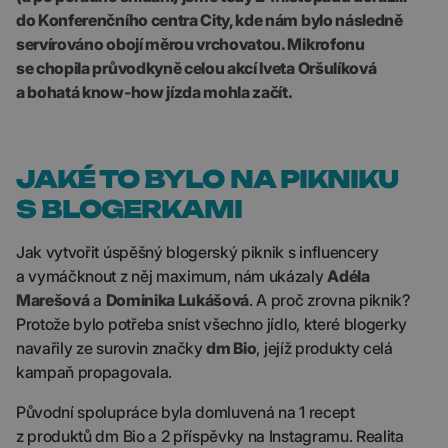
do Konferenčního centra City, kde nám bylo následně
servírováno obojí měrou vrchovatou. Mikrofonu
se chopila průvodkyně celou akcí Iveta Oršulíková
a bohatá know-how jízda mohla začít.
JAKÉ TO BYLO NA PIKNIKU
S BLOGERKAMI
Jak vytvořit úspěšný blogerský piknik s influencery
a vymáčknout z něj maximum, nám ukázaly
Adéla
Marešová
a
Dominika Lukášová
. A proč zrovna piknik?
Protože bylo potřeba sníst všechno jídlo, které blogerky
navařily ze surovin značky
dm Bio
, jejíž produkty celá
kampaň propagovala.
Původní spolupráce byla domluvená na 1 recept
z produktů dm Bio a 2 příspěvky na Instagramu. Realita