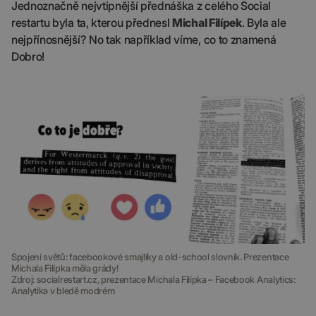
Jednoznačně nejvtipnější přednáška z celého Social
restartu byla ta, kterou přednesl
Michal Filípek
. Byla ale
nejpřínosnější? No tak například víme, co to znamená
Dobro!
Spojení světů: facebookové smajlíky a old-school slovník. Prezentace
Michala Filípka měla grády!
Zdroj: socialrestart.cz, prezentace Michala Filípka – Facebook Analytics:
Analytika v bledě modrém