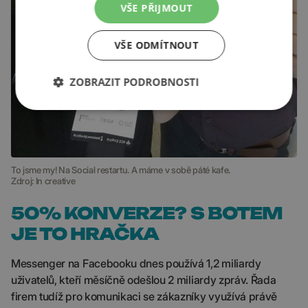
VŠE PŘIJMOUT
VŠE ODMÍTNOUT
ZOBRAZIT PODROBNOSTI
To jsme my! Na Social restartu. A máme v sobě páté kafe.
Zdroj: In creative
50% KONVERZE? S BOTEM
JE TO HRAČKA
Messenger na Facebooku dnes používá 1,2 miliardy
uživatelů, kteří měsíčně odešlou 2 miliardy zpráv. Řada
firem tudíž pro komunikaci se zákazníky využívá právě