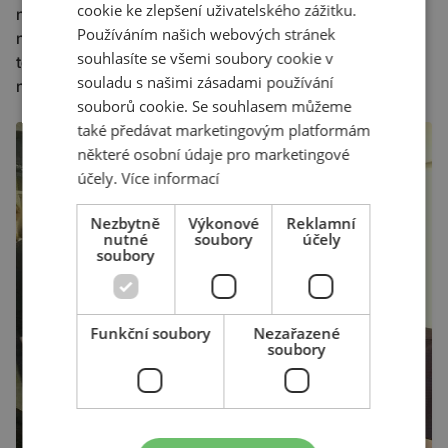
cookie ke zlepšení uživatelského zážitku.
na sociálních sítích. O čem to svědčí? Milovníci cideru
Používáním našich webových stránek
nesledují Jana Tunu? Uživatelé Facebooku nesledují
souhlasíte se všemi soubory cookie v
televizi? Jan Tuna není na Facebooku? To koneckonců
souladu s našimi zásadami používání
není ani důležité, nástroj
Social Watch
se nám velmi líbil!
souborů cookie. Se souhlasem můžeme
také předávat marketingovým platformám
některé osobní údaje pro marketingové
účely.
Více informací
Nezbytně
Výkonové
Reklamní
nutné
soubory
účely
soubory
Funkční soubory
Nezařazené
soubory