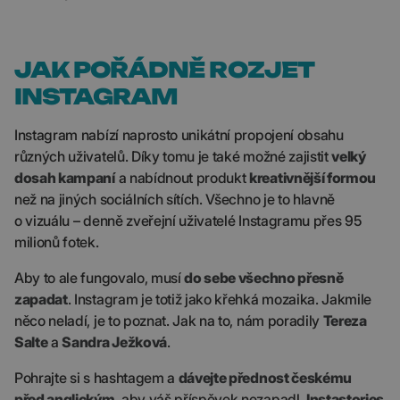
JAK POŘÁDNĚ ROZJET
INSTAGRAM
Instagram nabízí naprosto unikátní propojení obsahu
různých uživatelů. Díky tomu je také možné zajistit
velký
dosah kampaní
a nabídnout produkt
kreativnější formou
než na jiných sociálních sítích. Všechno je to hlavně
o vizuálu – denně zveřejní uživatelé Instagramu přes 95
milionů fotek.
Aby to ale fungovalo, musí
do sebe všechno přesně
zapadat
. Instagram je totiž jako křehká mozaika. Jakmile
něco neladí, je to poznat. Jak na to, nám poradily
Tereza
Salte
a
Sandra Ježková
.
Pohrajte si s hashtagem a
dávejte přednost českému
před anglickým
, aby váš příspěvek nezapadl.
Instastories