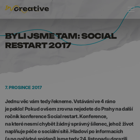
BYLI JSME TAM: SOCI
BYLI JSME TAM: SOCIAL
RESTART 2017
7. PROSINCE 2017
Jednu věc vám tedy řekneme. Vstávání ve 4 ráno
je peklo! Pokud ovšem zrovna nejedete do Prahy na další
ročník konference Social restart. Konference,
na které nesmí chybět žádný správný šílenec, jehož život
naplňuje péče o sociální sítě. Hladoví po informacích
(a po pořádné snídani) jsme tedy 24. listopadu dorazili