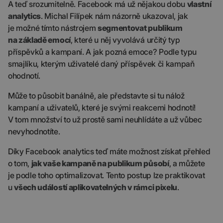
A teď srozumitelně. Facebook má už nějakou dobu
vlastní
analytics
. Michal Filípek nám názorně ukazoval, jak
je možné tímto nástrojem
segmentovat publikum
na základě emocí
, které u něj vyvolává určitý typ
příspěvků a kampaní. A jak pozná emoce? Podle typu
smajlíku, kterým uživatelé daný příspěvek či kampaň
ohodnotí.
Může to působit banálně, ale představte si tu nálož
kampaní a uživatelů, které je svými reakcemi hodnotí!
V tom množství to už prostě sami neuhlídáte a už vůbec
nevyhodnotíte.
Díky Facebook analytics teď máte možnost získat přehled
o tom,
jak vaše kampaně na publikum působí
, a můžete
je podle toho optimalizovat. Tento postup lze praktikovat
u
všech událostí aplikovatelných v rámci pixelu
.