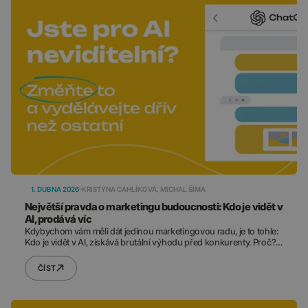
1. DUBNA 2026
KRISTÝNA CAHLÍKOVÁ, MICHAL ŠÍMA
Největší pravda o marketingu budoucnosti: Kdo je vidět v
AI, prodává víc
Kdybychom vám měli dát jedinou marketingovou radu, je to tohle:
Kdo je vidět v AI, získává brutální výhodu před konkurenty. Proč?
Vaši zákazníci se z vyhledávání na webu přesouvají do ChatGPT a
jiných modelů. Očekávají konkrétní odpovědi a extrémně jim věří.
ČÍST
My zařídíme, aby vaše značka lidem vyskakovala jako ideální
řešení.