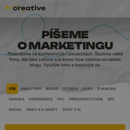
BLOG
PÍŠEME
O MARKETINGU
Přednášíme na konferencích i univerzitách. Školíme velké
firmy. Ale také sdílíme své know-how zdarma na našem
blogu. Využijte toho a inspirujte se.
VŠE
ANALYTIKA
BRAND
BYZNYS
COPY
E-MAILING
GRAFIKA
KONFERENCE
PPC
PŘÍPADOVÉ STUDIE
SEO
SOCIAL
WEBY A E-SHOPY
ŽIVOT V IC