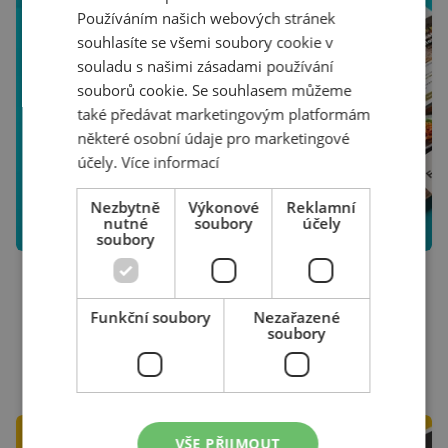
Používáním našich webových stránek
souhlasíte se všemi soubory cookie v
souladu s našimi zásadami používání
souborů cookie. Se souhlasem můžeme
také předávat marketingovým platformám
některé osobní údaje pro marketingové
účely.
Více informací
Nezbytně
Výkonové
Reklamní
nutné
soubory
účely
soubory
18. ÚNORA 2026
VERONIKA HOUDKOVÁ
10 tipů, bez kterých váš e-mailing nemá šanci
Funkční soubory
Nezařazené
E-mailing už dávno není jen o občasném newsletteru. Je to
soubory
plnohodnotný výkonnostní kanál, který při správném nastavení
tvoří stabilní pilíř vašeho cashflow. Inspirováni letošním E-mail
Restartem i naší praxí v e-commerce jsme pro vás definovali 10
ČÍST
klíčových principů, které rozhodují o tom, zda bude vaše databáze
skutečně vydělávat.
VŠE PŘIJMOUT