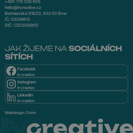
+420 776 026 605
hello@increative.cz
Bratislavská 918/22, 602 00 Brno
IČ: 03356612
DIČ: CZ03356612
JAK ŽIJEME NA
SOCIÁLNÍCH
SÍTÍCH
Facebook
In creative
Instagram
In creative
LinkedIn
In creative
Webdesign
:
Orwin