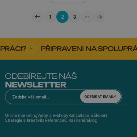
1
2
3
RÁCI?
PŘIPRAVENI NA SPOLUPRÁC
ODEBÍREJTE NÁŠ
NEWSLETTER
ODEBÍRAT EMAILY
Online marketing
Weby a e-shopy
Konzultace a školení
Strategie a kreativita
Reference
O nás
Kariéra
Blog